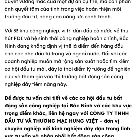
quyết vướng mắc của một dự án cụ thể, mà còn phản
ánh quyết tâm của tỉnh trong việc hoàn thiện môi
trường đầu tư, nâng cao năng lực cạnh tranh.
Với 33 khu công nghiệp, vị trí dẫn đầu cả nước về thu
hút FDI và hệ sinh thái công nghiệp hoàn chỉnh, Bắc
Ninh đang khẳng định vị thế là điểm đến hàng đầu
cho các nhà đầu tư trong và ngoài nước. Đối với các
doanh nghiệp muốn mở rộng sản xuất hoặc tìm kiếm
cơ hội đầu tư mới, đây là thời điểm lý tưởng để nghiên
cứu và tham gia vào thị trường bất động sản công
nghiệp đầy tiềm năng này.
Để được tư vấn chi tiết về các cơ hội đầu tư bất
động sản công nghiệp tại Bắc Ninh và các khu vực
trọng điểm khác, liên hệ ngay với CÔNG TY TNHH
ĐẦU TƯ VÀ THƯƠNG MẠI HƯNG VIỆT – đơn vị
chuyên nghiệp với kinh nghiệm dày dặn trong lĩnh
vực tư vấn và phân phối bất động sản công