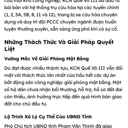
của mọi khu công nghiệp. KCN Quế Võ III đã đầu tư
bài bản với hệ thống trụ cứu hỏa tại các tuyến chính
(1, 2, 5A, 5B, 8, 11 và 12), trang bị xe cứu hỏa chuyên
dụng và duy trì đội PCCC chuyên ngành được huấn
luyện thường xuyên, sẵn sàng ứng phó khi có sự cố.
Những Thách Thức Và Giải Pháp Quyết
Liệt
Vướng Mắc Về Giải Phóng Mặt Bằng
Dù đạt được nhiều thành tựu, KCN Quế Võ III vẫn đối
mặt với thách thức lớn nhất của hầu hết các dự án
bất động sản công nghiệp: giải phóng mặt bằng. Một
số hộ dân chưa nhận bồi thường, hỗ trợ, hồ sơ đất đai
còn thiếu, ảnh hưởng trực tiếp đến quá trình bàn giao
đất cho chủ đầu tư.
Lộ Trình Xử Lý Cụ Thể Của UBND Tỉnh
Phó Chủ tịch UBND tỉnh Phạm Văn Thịnh đã giao