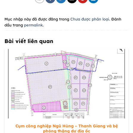
Mục nhập này đã được đăng trong
Chưa được phân loại
. Đánh
dấu trang
permalink
.
Bài viết liên quan
Cụm công nghiệp Ngũ Hùng – Thanh Giang và bệ
phóng thặng dư địa ốc