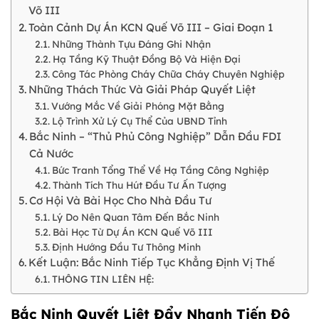
Võ III
Toàn Cảnh Dự Án KCN Quế Võ III – Giai Đoạn 1
Những Thành Tựu Đáng Ghi Nhận
Hạ Tầng Kỹ Thuật Đồng Bộ Và Hiện Đại
Công Tác Phòng Cháy Chữa Cháy Chuyên Nghiệp
Những Thách Thức Và Giải Pháp Quyết Liệt
Vướng Mắc Về Giải Phóng Mặt Bằng
Lộ Trình Xử Lý Cụ Thể Của UBND Tỉnh
Bắc Ninh – “Thủ Phủ Công Nghiệp” Dẫn Đầu FDI
Cả Nước
Bức Tranh Tổng Thể Về Hạ Tầng Công Nghiệp
Thành Tích Thu Hút Đầu Tư Ấn Tượng
Cơ Hội Và Bài Học Cho Nhà Đầu Tư
Lý Do Nên Quan Tâm Đến Bắc Ninh
Bài Học Từ Dự Án KCN Quế Võ III
Định Hướng Đầu Tư Thông Minh
Kết Luận: Bắc Ninh Tiếp Tục Khẳng Định Vị Thế
THÔNG TIN LIÊN HỆ:
Bắc Ninh Quyết Liệt Đẩy Nhanh Tiến Độ