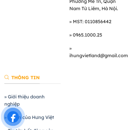
Phường Mễ Trì, Quận
Nam Từ Liêm, Hà Nội.
» MST: 0110856442
» 0965.1000.25
»
ihungvietland@gmail.com
THÔNG TIN
» Giới thiệu doanh
nghiệp
» Dự án của Hưng Việt