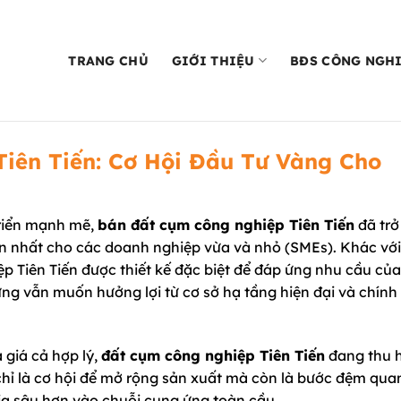
TRANG CHỦ
GIỚI THIỆU
BĐS CÔNG NGH
iên Tiến: Cơ Hội Đầu Tư Vàng Cho
triển mạnh mẽ,
bán đất cụm công nghiệp Tiên Tiến
đã trở
n nhất cho các doanh nghiệp vừa và nhỏ (SMEs). Khác với
 Tiên Tiến được thiết kế đặc biệt để đáp ứng nhu cầu của
 vẫn muốn hưởng lợi từ cơ sở hạ tầng hiện đại và chính
à giá cả hợp lý,
đất cụm công nghiệp Tiên Tiến
đang thu h
hỉ là cơ hội để mở rộng sản xuất mà còn là bước đệm qua
a sâu hơn vào chuỗi cung ứng toàn cầu.