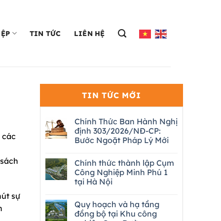
IỆP
TIN TỨC
LIÊN HỆ
TIN TỨC MỚI
Chính Thức Ban Hành Nghị
định 303/2026/NĐ-CP:
 các
Bước Ngoặt Pháp Lý Mới
 sách
Chính thức thành lập Cụm
Công Nghiệp Minh Phú 1
tại Hà Nội
út sự
Quy hoạch và hạ tầng
n
đồng bộ tại Khu công