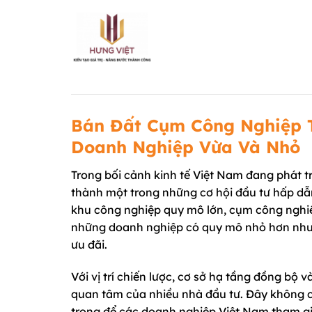
Chuyển
đến
nội
dung
Bán Đất Cụm Công Nghiệp T
Doanh Nghiệp Vừa Và Nhỏ
Trong bối cảnh kinh tế Việt Nam đang phát 
thành một trong những cơ hội đầu tư hấp dẫ
khu công nghiệp quy mô lớn, cụm công nghiệp
những doanh nghiệp có quy mô nhỏ hơn nhưng
ưu đãi.
Với vị trí chiến lược, cơ sở hạ tầng đồng bộ v
quan tâm của nhiều nhà đầu tư. Đây không c
trọng để các doanh nghiệp Việt Nam tham gi