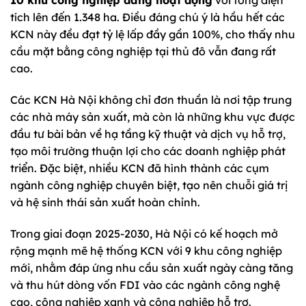
10 khu công nghiệp đang hoạt động
với tổng diện
tích lên đến 1.348 ha. Điều đáng chú ý là hầu hết các
KCN này đều đạt tỷ lệ lấp đầy gần 100%, cho thấy nhu
cầu mặt bằng công nghiệp tại thủ đô vẫn đang rất
cao.
Các KCN Hà Nội không chỉ đơn thuần là nơi tập trung
các nhà máy sản xuất, mà còn là những khu vực được
đầu tư bài bản về hạ tầng kỹ thuật và dịch vụ hỗ trợ,
tạo môi trường thuận lợi cho các doanh nghiệp phát
triển. Đặc biệt, nhiều KCN đã hình thành các cụm
ngành công nghiệp chuyên biệt, tạo nên chuỗi giá trị
và hệ sinh thái sản xuất hoàn chỉnh.
Trong giai đoạn 2025-2030, Hà Nội có kế hoạch mở
rộng mạnh mẽ hệ thống KCN với 9 khu công nghiệp
mới, nhằm đáp ứng nhu cầu sản xuất ngày càng tăng
và thu hút dòng vốn FDI vào các ngành công nghệ
cao, công nghiệp xanh và công nghiệp hỗ trợ.