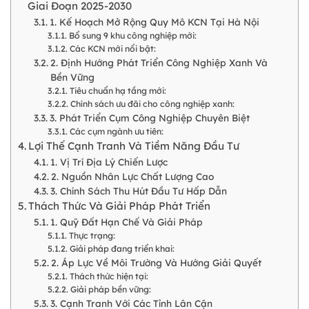
Giai Đoạn 2025-2030
1. Kế Hoạch Mở Rộng Quy Mô KCN Tại Hà Nội
Bổ sung 9 khu công nghiệp mới:
Các KCN mới nổi bật:
2. Định Hướng Phát Triển Công Nghiệp Xanh Và
Bền Vững
Tiêu chuẩn hạ tầng mới:
Chính sách ưu đãi cho công nghiệp xanh:
3. Phát Triển Cụm Công Nghiệp Chuyên Biệt
Các cụm ngành ưu tiên:
Lợi Thế Cạnh Tranh Và Tiềm Năng Đầu Tư
1. Vị Trí Địa Lý Chiến Lược
2. Nguồn Nhân Lực Chất Lượng Cao
3. Chính Sách Thu Hút Đầu Tư Hấp Dẫn
Thách Thức Và Giải Pháp Phát Triển
1. Quỹ Đất Hạn Chế Và Giải Pháp
Thực trạng:
Giải pháp đang triển khai:
2. Áp Lực Về Môi Trường Và Hướng Giải Quyết
Thách thức hiện tại:
Giải pháp bền vững:
3. Cạnh Tranh Với Các Tỉnh Lân Cận