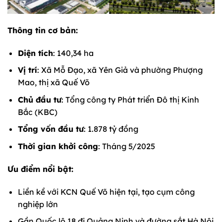
Thông tin cơ bản:
Diện tích
: 140,34 ha
Vị trí
: Xã Mỗ Đạo, xã Yên Giả và phường Phượng
Mao, thị xã Quế Võ
Chủ đầu tư
: Tổng công ty Phát triển Đô thị Kinh
Bắc (KBC)
Tổng vốn đầu tư
: 1.878 tỷ đồng
Thời gian khởi công
: Tháng 5/2025
Ưu điểm nổi bật:
Liền kề với KCN Quế Võ hiện tại, tạo cụm công
nghiệp lớn
Gần Quốc lộ 18 đi Quảng Ninh và đường sắt Hà Nội