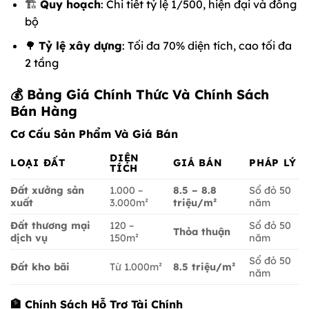
🏗️
Quy hoạch
: Chi tiết tỷ lệ 1/500, hiện đại và đồng
bộ
🌳
Tỷ lệ xây dựng
: Tối đa 70% diện tích, cao tối đa
2 tầng
💰 Bảng Giá Chính Thức Và Chính Sách
Bán Hàng
Cơ Cấu Sản Phẩm Và Giá Bán
DIỆN
LOẠI ĐẤT
GIÁ BÁN
PHÁP LÝ
TÍCH
Đất xưởng sản
1.000 –
8.5 – 8.8
Sổ đỏ 50
xuất
3.000m²
triệu/m²
năm
Đất thương mại
120 –
Sổ đỏ 50
Thỏa thuận
dịch vụ
150m²
năm
Sổ đỏ 50
Đất kho bãi
Từ 1.000m²
8.5 triệu/m²
năm
🏦 Chính Sách Hỗ Trợ Tài Chính