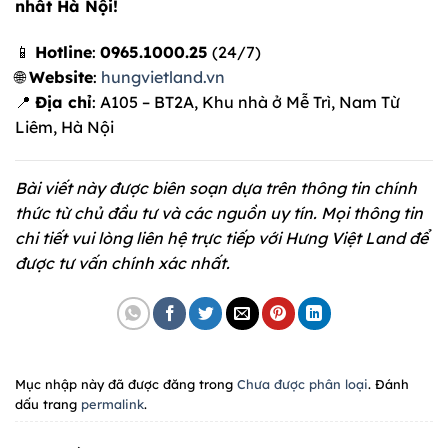
nhất Hà Nội!
📱
Hotline
:
0965.1000.25
(24/7)
🌐
Website
:
hungvietland.vn
📍
Địa chỉ
: A105 – BT2A, Khu nhà ở Mễ Trì, Nam Từ
Liêm, Hà Nội
Bài viết này được biên soạn dựa trên thông tin chính
thức từ chủ đầu tư và các nguồn uy tín. Mọi thông tin
chi tiết vui lòng liên hệ trực tiếp với Hưng Việt Land để
được tư vấn chính xác nhất.
Mục nhập này đã được đăng trong
Chưa được phân loại
. Đánh
dấu trang
permalink
.