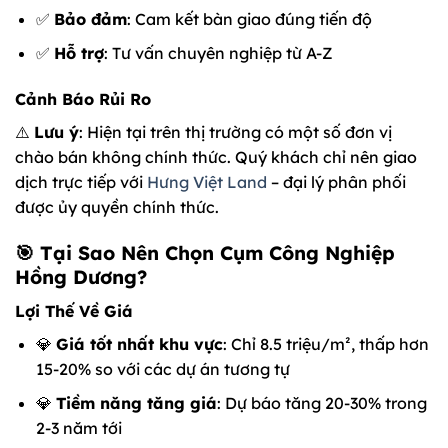
✅
Bảo đảm
: Cam kết bàn giao đúng tiến độ
✅
Hỗ trợ
: Tư vấn chuyên nghiệp từ A-Z
Cảnh Báo Rủi Ro
⚠️
Lưu ý
: Hiện tại trên thị trường có một số đơn vị
chào bán không chính thức. Quý khách chỉ nên giao
dịch trực tiếp với
Hưng Việt Land
– đại lý phân phối
được ủy quyền chính thức.
🎯 Tại Sao Nên Chọn Cụm Công Nghiệp
Hồng Dương?
Lợi Thế Về Giá
💎
Giá tốt nhất khu vực
: Chỉ 8.5 triệu/m², thấp hơn
15-20% so với các dự án tương tự
💎
Tiềm năng tăng giá
: Dự báo tăng 20-30% trong
2-3 năm tới