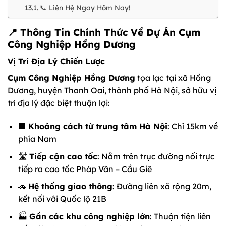
📞 Liên Hệ Ngay Hôm Nay!
📍 Thông Tin Chính Thức Về Dự Án Cụm
Công Nghiệp Hồng Dương
Vị Trí Địa Lý Chiến Lược
Cụm Công Nghiệp Hồng Dương
tọa lạc tại xã Hồng
Dương, huyện Thanh Oai, thành phố Hà Nội, sở hữu vị
trí địa lý đặc biệt thuận lợi:
🏢
Khoảng cách từ trung tâm Hà Nội
: Chỉ 15km về
phía Nam
🛣️
Tiếp cận cao tốc
: Nằm trên trục đường nối trực
tiếp ra cao tốc Pháp Vân – Cầu Giẽ
🚗
Hệ thống giao thông
: Đường liên xã rộng 20m,
kết nối với Quốc lộ 21B
🏭
Gần các khu công nghiệp lớn
: Thuận tiện liên