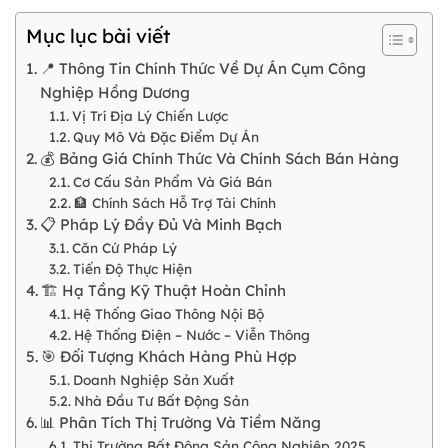
Mục lục bài viết
📍 Thông Tin Chính Thức Về Dự Án Cụm Công
Nghiệp Hồng Dương
Vị Trí Địa Lý Chiến Lược
Quy Mô Và Đặc Điểm Dự Án
💰 Bảng Giá Chính Thức Và Chính Sách Bán Hàng
Cơ Cấu Sản Phẩm Và Giá Bán
🏦 Chính Sách Hỗ Trợ Tài Chính
📋 Pháp Lý Đầy Đủ Và Minh Bạch
Căn Cứ Pháp Lý
Tiến Độ Thực Hiện
🏗️ Hạ Tầng Kỹ Thuật Hoàn Chỉnh
Hệ Thống Giao Thông Nội Bộ
Hệ Thống Điện – Nước – Viễn Thông
🎯 Đối Tượng Khách Hàng Phù Hợp
Doanh Nghiệp Sản Xuất
Nhà Đầu Tư Bất Động Sản
📊 Phân Tích Thị Trường Và Tiềm Năng
Thị Trường Bất Động Sản Công Nghiệp 2025