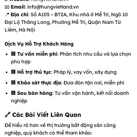
📧
Email
: info@hungvietland.vn
📍
Địa chỉ
: Số A105 – BT2A, Khu nhà ở Mễ Trì, Ngõ 10
Đại Lộ Thăng Long, Phường Mễ Trì, Quận Nam Từ
Liêm, Hà Nội
Dịch Vụ Hỗ Trợ Khách Hàng
🏢
Tư vấn miễn phí
: Phân tích nhu cầu và lựa chọn
phù hợp
🏢
Hỗ trợ thủ tục
: Pháp lý, vay vốn, xây dựng
🏢
Khảo sát thực địa
: Đưa đón tận nơi, miễn phí
🏢
Sau bán hàng
: Tư vấn vận hành, kết nối doanh
nghiệp
🔗 Các Bài Viết Liên Quan
Để hiểu rõ hơn về thị trường bất động sản công
nghiệp, quý khách có thể tham khảo: