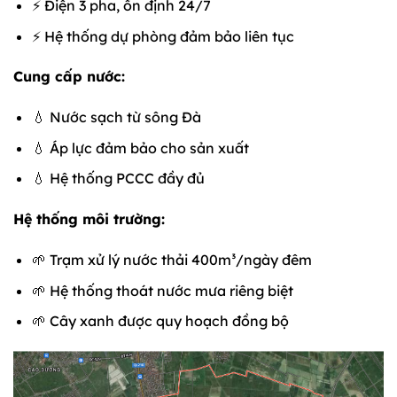
⚡ Điện 3 pha, ổn định 24/7
⚡ Hệ thống dự phòng đảm bảo liên tục
Cung cấp nước:
💧 Nước sạch từ sông Đà
💧 Áp lực đảm bảo cho sản xuất
💧 Hệ thống PCCC đầy đủ
Hệ thống môi trường:
🌱 Trạm xử lý nước thải 400m³/ngày đêm
🌱 Hệ thống thoát nước mưa riêng biệt
🌱 Cây xanh được quy hoạch đồng bộ