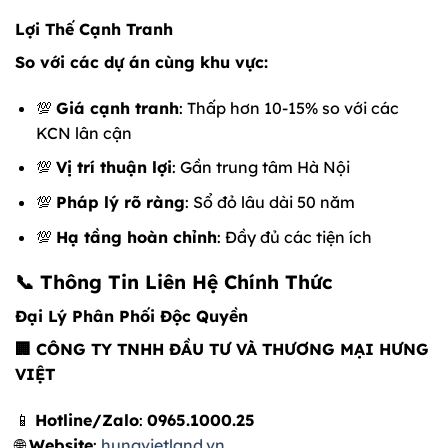
Lợi Thế Cạnh Tranh
So với các dự án cùng khu vực:
💯
Giá cạnh tranh
: Thấp hơn 10-15% so với các
KCN lân cận
💯
Vị trí thuận lợi
: Gần trung tâm Hà Nội
💯
Pháp lý rõ ràng
: Sổ đỏ lâu dài 50 năm
💯
Hạ tầng hoàn chỉnh
: Đầy đủ các tiện ích
📞 Thông Tin Liên Hệ Chính Thức
Đại Lý Phân Phối Độc Quyền
🏢 CÔNG TY TNHH ĐẦU TƯ VÀ THƯƠNG MẠI HƯNG
VIỆT
📱
Hotline/Zalo
:
0965.1000.25
🌐
Website
:
hungvietland.vn