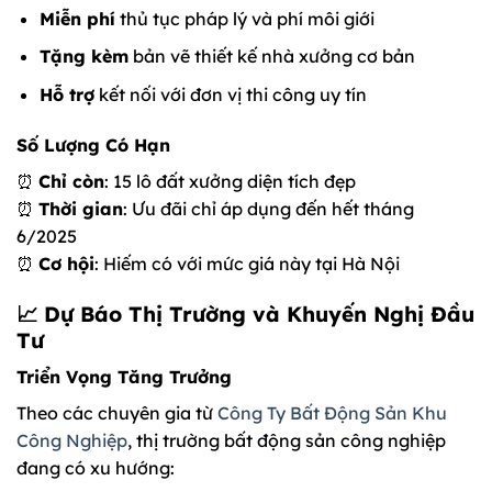
Miễn phí
thủ tục pháp lý và phí môi giới
Tặng kèm
bản vẽ thiết kế nhà xưởng cơ bản
Hỗ trợ
kết nối với đơn vị thi công uy tín
Số Lượng Có Hạn
⏰
Chỉ còn
: 15 lô đất xưởng diện tích đẹp
⏰
Thời gian
: Ưu đãi chỉ áp dụng đến hết tháng
6/2025
⏰
Cơ hội
: Hiếm có với mức giá này tại Hà Nội
📈 Dự Báo Thị Trường và Khuyến Nghị Đầu
Tư
Triển Vọng Tăng Trưởng
Theo các chuyên gia từ
Công Ty Bất Động Sản Khu
Công Nghiệp
, thị trường bất động sản công nghiệp
đang có xu hướng: