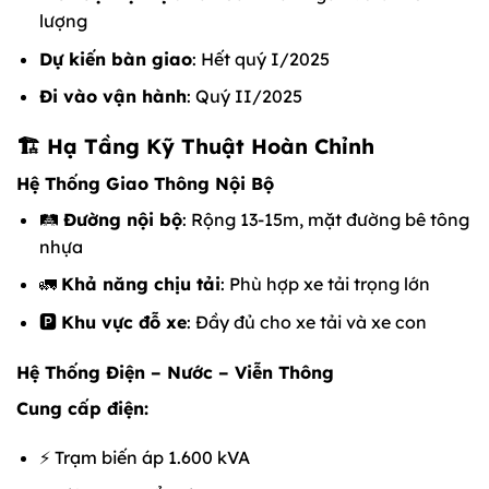
lượng
Dự kiến bàn giao
: Hết quý I/2025
Đi vào vận hành
: Quý II/2025
🏗️ Hạ Tầng Kỹ Thuật Hoàn Chỉnh
Hệ Thống Giao Thông Nội Bộ
🛤️
Đường nội bộ
: Rộng 13-15m, mặt đường bê tông
nhựa
🚛
Khả năng chịu tải
: Phù hợp xe tải trọng lớn
🅿️
Khu vực đỗ xe
: Đầy đủ cho xe tải và xe con
Hệ Thống Điện – Nước – Viễn Thông
Cung cấp điện:
⚡ Trạm biến áp 1.600 kVA