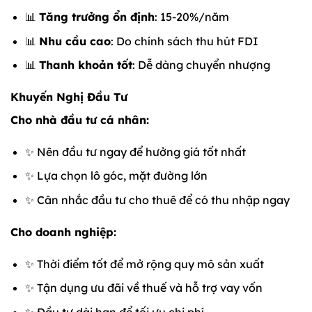
📊
Tăng trưởng ổn định
: 15-20%/năm
📊
Nhu cầu cao
: Do chính sách thu hút FDI
📊
Thanh khoản tốt
: Dễ dàng chuyển nhượng
Khuyến Nghị Đầu Tư
Cho nhà đầu tư cá nhân:
✨ Nên đầu tư ngay để hưởng giá tốt nhất
✨ Lựa chọn lô góc, mặt đường lớn
✨ Cân nhắc đầu tư cho thuê để có thu nhập ngay
Cho doanh nghiệp:
✨ Thời điểm tốt để mở rộng quy mô sản xuất
✨ Tận dụng ưu đãi về thuế và hỗ trợ vay vốn
✨ Đầu tư dài hạn để tối ưu chi phí