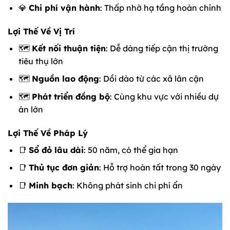
💎
Chi phí vận hành
: Thấp nhờ hạ tầng hoàn chỉnh
Lợi Thế Về Vị Trí
🗺️
Kết nối thuận tiện
: Dễ dàng tiếp cận thị trường
tiêu thụ lớn
🗺️
Nguồn lao động
: Dồi dào từ các xã lân cận
🗺️
Phát triển đồng bộ
: Cùng khu vực với nhiều dự
án lớn
Lợi Thế Về Pháp Lý
📑
Sổ đỏ lâu dài
: 50 năm, có thể gia hạn
📑
Thủ tục đơn giản
: Hỗ trợ hoàn tất trong 30 ngày
📑
Minh bạch
: Không phát sinh chi phí ẩn