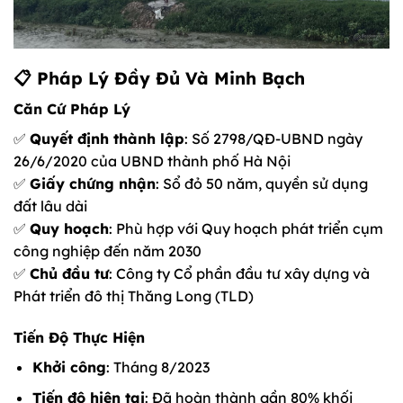
📋 Pháp Lý Đầy Đủ Và Minh Bạch
Căn Cứ Pháp Lý
✅
Quyết định thành lập
: Số 2798/QĐ-UBND ngày
26/6/2020 của UBND thành phố Hà Nội
✅
Giấy chứng nhận
: Sổ đỏ 50 năm, quyền sử dụng
đất lâu dài
✅
Quy hoạch
: Phù hợp với Quy hoạch phát triển cụm
công nghiệp đến năm 2030
✅
Chủ đầu tư
: Công ty Cổ phần đầu tư xây dựng và
Phát triển đô thị Thăng Long (TLD)
Tiến Độ Thực Hiện
Khởi công
: Tháng 8/2023
Tiến độ hiện tại
: Đã hoàn thành gần 80% khối