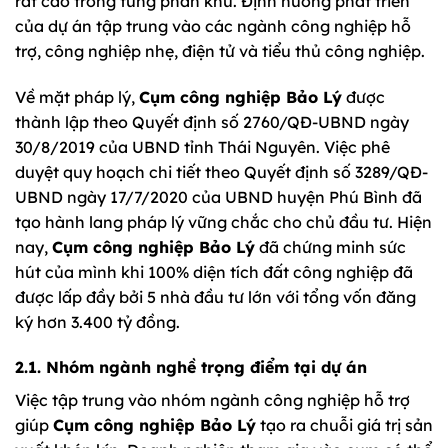
rất cao trong từng phân khu. Định hướng phát triển
của dự án tập trung vào các ngành công nghiệp hỗ
trợ, công nghiệp nhẹ, điện tử và tiểu thủ công nghiệp.
Về mặt pháp lý,
Cụm công nghiệp Bảo Lý
được
thành lập theo Quyết định số 2760/QĐ-UBND ngày
30/8/2019 của UBND tỉnh Thái Nguyên. Việc phê
duyệt quy hoạch chi tiết theo Quyết định số 3289/QĐ-
UBND ngày 17/7/2020 của UBND huyện Phú Bình đã
tạo hành lang pháp lý vững chắc cho chủ đầu tư. Hiện
nay,
Cụm công nghiệp Bảo Lý
đã chứng minh sức
hút của mình khi 100% diện tích đất công nghiệp đã
được lấp đầy bởi 5 nhà đầu tư lớn với tổng vốn đăng
ký hơn 3.400 tỷ đồng.
2.1. Nhóm ngành nghề trọng điểm tại dự án
Việc tập trung vào nhóm ngành công nghiệp hỗ trợ
giúp
Cụm công nghiệp Bảo Lý
tạo ra chuỗi giá trị sản