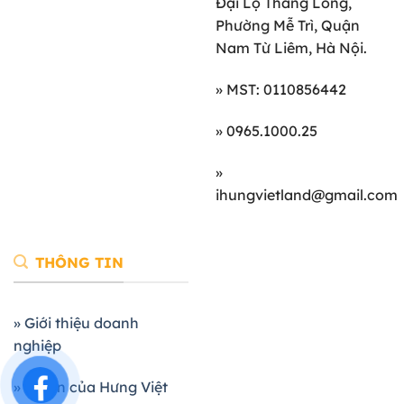
Đại Lộ Thăng Long,
Phường Mễ Trì, Quận
Nam Từ Liêm, Hà Nội.
» MST: 0110856442
» 0965.1000.25
»
ihungvietland@gmail.com
THÔNG TIN
» Giới thiệu doanh
nghiệp
» Dự án của Hưng Việt