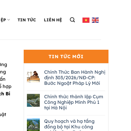
IỆP
TIN TỨC
LIÊN HỆ
TIN TỨC MỚI
ởng
òng
Chính Thức Ban Hành Nghị
định 303/2026/NĐ-CP:
uẩn
Bước Ngoặt Pháp Lý Mới
ổ hợp
ch Bi
Chính thức thành lập Cụm
Công Nghiệp Minh Phú 1
tại Hà Nội
uật
Quy hoạch và hạ tầng
đồng bộ tại Khu công