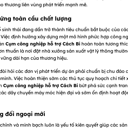
ao thương liên vùng phát triển mạnh mẽ.
 ứng toàn cầu chất lượng
tố sinh thái đang dần trở thành tiêu chuẩn bắt buộc của cá
rí. Việc định hướng xây dựng một mô hình phức hợp công n
 án
Cụm công nghiệp hỗ trợ Cách Bi
hoàn toàn tương thíc
ơn thuần là nơi đặt nhà xưởng sản xuất vật lý thông thườ
n vững dài hạn của thương hiệu.
òi hỏi các đơn vị phát triển dự án phải chuẩn bị chu đáo 
 minh. Việc hoàn thiện sớm các thủ tục quy hoạch chi tiết 
án
Cụm công nghiệp hỗ trợ Cách Bi
bứt phá sức cạnh tran
i các dây chuyền máy móc hiện đại và sớm ổn định hoạt độ
ng đối ngoại mới
hỉnh và minh bạch luôn là yếu tố kiên quyết giúp các sản