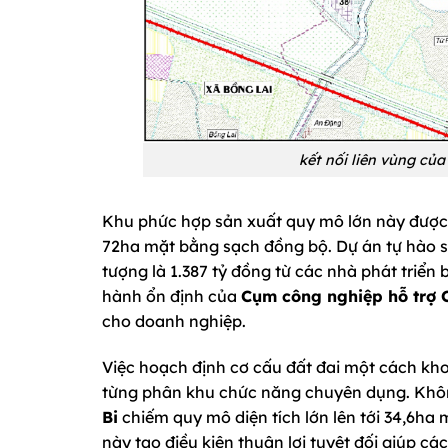
kết nối liên vùng củ
Khu phức hợp sản xuất quy mô lớn này được tr
72ha mặt bằng sạch đồng bộ. Dự án tự hào s
tượng là 1.387 tỷ đồng từ các nhà phát triể
hành ổn định của
Cụm công nghiệp hỗ trợ 
cho doanh nghiệp.
Việc hoạch định cơ cấu đất đai một cách khoa
từng phân khu chức năng chuyên dụng. Khôn
Bi
chiếm quy mô diện tích lớn lên tới 34,6ha
này tạo điều kiện thuận lợi tuyệt đối giúp c