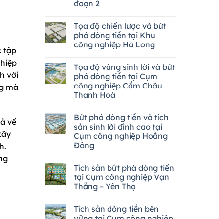
đoạn 2
Tọa độ chiến lược và bứt
phá dòng tiền tại Khu
công nghiệp Hà Long
c tập
ghiệp
Tọa độ vàng sinh lời và bứt
h với
phá dòng tiền tại Cụm
công nghiệp Cẩm Châu
ng mà
Thanh Hoá
Bứt phá dòng tiền và tích
cả về
sản sinh lời đỉnh cao tại
xây
Cụm công nghiệp Hoằng
Đông
h.
ng
Tích sản bứt phá dòng tiền
tại Cụm công nghiệp Vạn
Thắng – Yên Thọ
Tích sản dòng tiền bền
vững tại Cụm công nghiệp