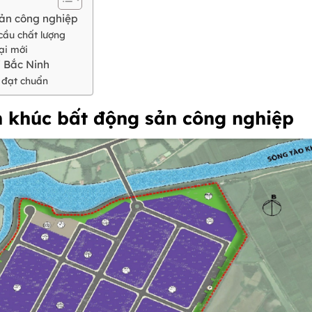
sản công nghiệp
cầu chất lượng
ại mới
i Bắc Ninh
 đạt chuẩn
n khúc bất động sản công nghiệp