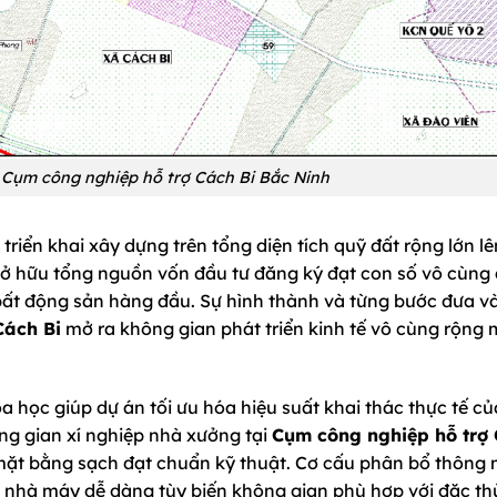
a Cụm công nghiệp hỗ trợ Cách Bi Bắc Ninh
iển khai xây dựng trên tổng diện tích quỹ đất rộng lớn lên
ở hữu tổng nguồn vốn đầu tư đăng ký đạt con số vô cùng
n bất động sản hàng đầu. Sự hình thành và từng bước đưa v
Cách Bi
mở ra không gian phát triển kinh tế vô cùng rộng
 học giúp dự án tối ưu hóa hiệu suất khai thác thực tế củ
g gian xí nghiệp nhà xưởng tại
Cụm công nghiệp hỗ trợ
 mặt bằng sạch đạt chuẩn kỹ thuật. Cơ cấu phân bổ thông
ác nhà máy dễ dàng tùy biến không gian phù hợp với đặc th