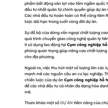
phẩm bất động sản lọt vào tầm ngắm quốc tế
đầu tư nhất quán từ chính quyền giúp dự án
Các nhà đầu tư hoàn toàn có thể vững tâm th
lược dài hạn trong suốt vòng đời dự án.
Sự đổ bộ của dòng vốn ngoại chất lượng cao 
quá trình chuyển giao công nghệ quản lý tiê
ít sử dụng lao động tại
Cụm công nghiệp hỗ 
phóng quan trọng giúp nâng cao chất lượng 
cho địa phương.
Ngoài ra, việc thu hút một số lượng lớn các l
mạnh mẽ các nguồn cầu an cư lạc nghiệp. Th
chiến lược của dự án
Cụm công nghiệp hỗ t
để các nhà đầu tư cá nhân đa dạng hóa danh
mẽ.
Tham khảo một số
DỰ ÁN
tiềm năng của chú