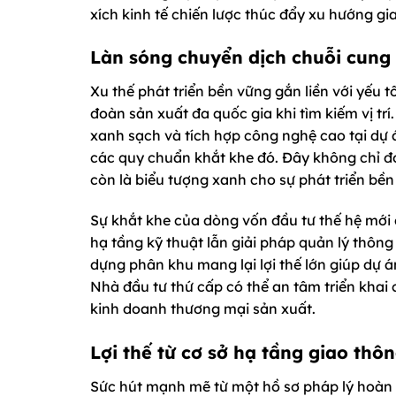
xích kinh tế chiến lược thúc đẩy xu hướng gi
Làn sóng chuyển dịch chuỗi cung
Xu thế phát triển bền vững gắn liền với yếu 
đoàn sản xuất đa quốc gia khi tìm kiếm vị t
xanh sạch và tích hợp công nghệ cao tại dự
các quy chuẩn khắt khe đó. Đây không chỉ đ
còn là biểu tượng xanh cho sự phát triển bề
Sự khắt khe của dòng vốn đầu tư thế hệ mới đ
hạ tầng kỹ thuật lẫn giải pháp quản lý thông
dựng phân khu mang lại lợi thế lớn giúp dự 
Nhà đầu tư thứ cấp có thể an tâm triển kha
kinh doanh thương mại sản xuất.
Lợi thế từ cơ sở hạ tầng giao thô
Sức hút mạnh mẽ từ một hồ sơ pháp lý hoàn c