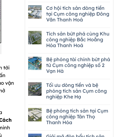
Cơ hội tích sản dòng tiền
tại Cụm công nghiệp Đông
Văn Thanh Hoá
Tích sản bứt phá cùng Khu
công nghiệp Bắc Hoằng
Hóa Thanh Hoá
Bệ phóng tài chính bứt phá
từ Cụm công nghiệp số 2
 tới
Vạn Hà
 ấn
ào vận
Tối ưu dòng tiền và bệ
 mở
phóng tích sản Cụm công
nghiệp Khe Hạ
Bệ phóng tích sản tại Cụm
a
công nghiệp Tân Thọ
 Cách
Thanh Hóa
 minh
ù
Giải mã đòn bẩy tích sản