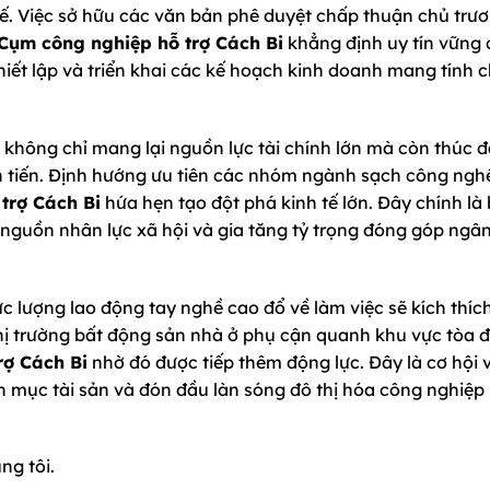
. Việc sở hữu các văn bản phê duyệt chấp thuận chủ trư
Cụm công nghiệp hỗ trợ Cách Bi
khẳng định uy tín vững 
iết lập và triển khai các kế hoạch kinh doanh mang tính c
không chỉ mang lại nguồn lực tài chính lớn mà còn thúc 
n tiến. Định hướng ưu tiên các nhóm ngành sạch công ngh
trợ Cách Bi
hứa hẹn tạo đột phá kinh tế lớn. Đây chính là
nguồn nhân lực xã hội và gia tăng tỷ trọng đóng góp ngâ
ực lượng lao động tay nghề cao đổ về làm việc sẽ kích thíc
ị trường bất động sản nhà ở phụ cận quanh khu vực tòa 
rợ Cách Bi
nhờ đó được tiếp thêm động lực. Đây là cơ hội 
 mục tài sản và đón đầu làn sóng đô thị hóa công nghiệ
ng tôi.