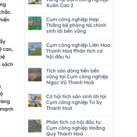
ơng
Xuân Cao 2
chắc.
Cụm công nghiệp Hợp
hiến
Thắng bệ phóng tài chính
sinh lời bền vững
đẩy
Cụm công nghiệp Liên Hoa
ệ cao,
Thanh Hoá Phân tích cơ
 bệ
hội đầu tư
n sách
Tích sản dòng tiền bền
vững tại Cụm công nghiệp
Ngọc Vũ Thanh Hoá
h
độ
Cơ hội tích sản sinh lời tại
vàng
Cụm công nghiệp Tư Sy
Thanh Hoá
p mạnh
Phân tích cơ hội đầu tư
Cụm công nghiệp Hoằng
Quỳ Thanh Hoá