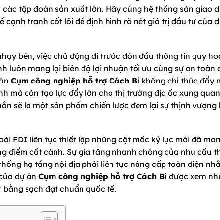
 các tập đoàn sản xuất lớn. Hãy cùng hệ thống sàn giao d
hế cạnh tranh cốt lõi để định hình rõ nét giá trị đầu tư của 
 nhạy bén, việc chủ động đi trước đón đầu thông tin quy h
nh luôn mang lại biên độ lợi nhuận tối ưu cùng sự an toàn 
 án
Cụm công nghiệp hỗ trợ Cách Bi
không chỉ thúc đẩy
nh mà còn tạo lực đẩy lớn cho thị trường địa ốc xung quan
ắn sẽ là một sản phẩm chiến lược đem lại sự thịnh vượng 
oài FDI liên tục thiết lập những cột mốc kỷ lục mới đã ma
ọng điểm cất cánh. Sự gia tăng nhanh chóng của nhu cầu t
thống hạ tầng nội địa phải liên tục nâng cấp toàn diện nh
i của dự án
Cụm công nghiệp hỗ trợ Cách Bi
được xem nh
t bằng sạch đạt chuẩn quốc tế.