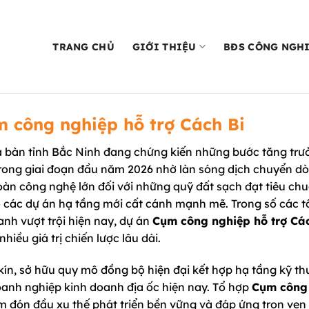
TRANG CHỦ
GIỚI THIỆU
BĐS CÔNG NGH
m công nghiệp hỗ trợ Cách Bi
a bàn tỉnh Bắc Ninh đang chứng kiến những bước tăng trư
trong giai đoạn đầu năm 2026 nhờ làn sóng dịch chuyển d
đoàn công nghệ lớn đối với những quỹ đất sạch đạt tiêu ch
o các dự án hạ tầng mới cất cánh mạnh mẽ. Trong số các t
anh vượt trội hiện nay, dự án
Cụm công nghiệp hỗ trợ Cá
iều giá trị chiến lược lâu dài.
kín, sở hữu quy mô đồng bộ hiện đại kết hợp hạ tầng kỹ th
doanh nghiệp kinh doanh địa ốc hiện nay. Tổ hợp
Cụm công
 đón đầu xu thế phát triển bền vững và đáp ứng trọn vẹn