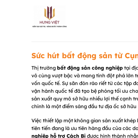
Chuyển
đến
nội
dung
Sức hút bất động sản từ Cụ
Thị trường
bất động sản công nghiệp
tại đị
vô cùng vượt bậc và mang tính đột phá lớn 
vốn quốc tế. Sự săn đón ráo riết từ các tập 
vận hành quốc tế đã tạo bệ phóng tối ưu ch
sản xuất quy mô sở hữu nhiều lợi thế cạnh tr
chính là một điểm sáng đầu tư địa ốc sở hữu nh
Việc thiết lập một không gian sản xuất khép 
tiên tiến đang là ưu tiên hàng đầu của các 
nghiệp hỗ trợ Cách Bi
được hình thành nhằm