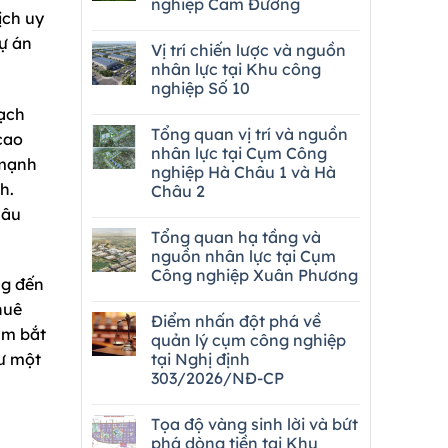
nghiệp Cam Đường
ịch uy
dự án
Vị trí chiến lược và nguồn
nhân lực tại Khu công
nghiệp Số 10
oạch
Tổng quan vị trí và nguồn
cao
nhân lực tại Cụm Công
 mạnh
nghiệp Hà Châu 1 và Hà
h.
Châu 2
lâu
Tổng quan hạ tầng và
nguồn nhân lực tại Cụm
Công nghiệp Xuân Phương
ng đến
huê
Điểm nhấn đột phá về
ằm bắt
quản lý cụm công nghiệp
tại Nghị định
ư một
303/2026/NĐ-CP
Tọa độ vàng sinh lời và bứt
phá dòng tiền tại Khu