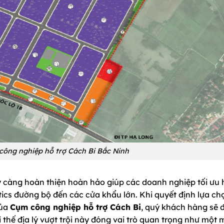
ông nghiệp hỗ trợ Cách Bi Bắc Ninh
ày càng hoàn thiện hoàn hảo giúp các doanh nghiệp tối ưu
tics đường bộ đến các cửa khẩu lớn. Khi quyết định lựa ch
của
Cụm công nghiệp hỗ trợ Cách Bi
, quý khách hàng sẽ 
 thế địa lý vượt trội này đóng vai trò quan trọng như một 