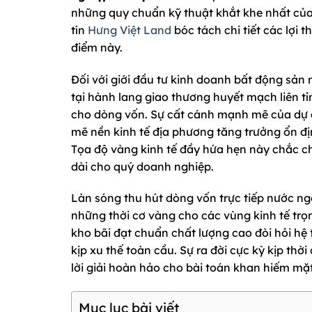
những quy chuẩn kỹ thuật khắt khe nhất của
tín
Hưng Việt Land
bóc tách chi tiết các lợi t
điểm này.
Đối với giới đầu tư kinh doanh bất động sản
tại hành lang giao thương huyết mạch liên tỉ
cho dòng vốn. Sự cất cánh mạnh mẽ của dự
mẽ nền kinh tế địa phương tăng trưởng ổn đị
Tọa độ vàng kinh tế đầy hứa hẹn này chắc ch
dài cho quý doanh nghiệp.
Làn sóng thu hút dòng vốn trực tiếp nước ng
những thời cơ vàng cho các vùng kinh tế tr
kho bãi đạt chuẩn chất lượng cao đòi hỏi hệ 
kịp xu thế toàn cầu. Sự ra đời cực kỳ kịp thờ
lời giải hoàn hảo cho bài toán khan hiếm mặ
Mục lục bài viết