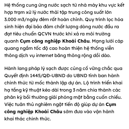
Hệ thống cung ứng nước sạch từ nhà máy khu vực kết
hợp trạm xử lý nước thải tập trung công suất lớn
3.000 m3/ngày đêm rất hoàn chỉnh. Quy trình lọc hóa
sinh hiện đại bảo đảm chất lượng dòng nước đầu ra
đạt tiêu chuẩn QCVN trước khi xả ra môi trường
quanh
Cụm công nghiệp Khoái Châu
. Mạng lưới cáp
quang ngầm tốc độ cao hoàn thiện hệ thống viễn
thông dịch vụ internet băng thông rộng dồi dào.
Hành lang pháp lý sạch được củng cố vững chắc qua
Quyết định 1445/QĐ-UBND do UBND tỉnh ban hành
chính thức từ mốc thành lập dự án. Lộ trình triển khai
hạ tầng kỹ thuật kéo dài trong 3 năm chia thành các
phân kỳ bồi thường giải phóng mặt bằng cuốn chiếu.
Việc tuân thủ nghiêm ngặt tiến độ giúp dự án
Cụm
công nghiệp Khoái Châu
sớm đưa vào vận hành
khai thác chính thức.