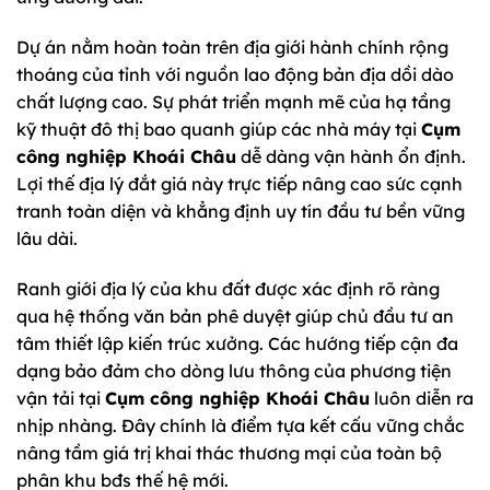
Dự án nằm hoàn toàn trên địa giới hành chính rộng
thoáng của tỉnh với nguồn lao động bản địa dồi dào
chất lượng cao. Sự phát triển mạnh mẽ của hạ tầng
kỹ thuật đô thị bao quanh giúp các nhà máy tại
Cụm
công nghiệp Khoái Châu
dễ dàng vận hành ổn định.
Lợi thế địa lý đắt giá này trực tiếp nâng cao sức cạnh
tranh toàn diện và khẳng định uy tín đầu tư bền vững
lâu dài.
Ranh giới địa lý của khu đất được xác định rõ ràng
qua hệ thống văn bản phê duyệt giúp chủ đầu tư an
tâm thiết lập kiến trúc xưởng. Các hướng tiếp cận đa
dạng bảo đảm cho dòng lưu thông của phương tiện
vận tải tại
Cụm công nghiệp Khoái Châu
luôn diễn ra
nhịp nhàng. Đây chính là điểm tựa kết cấu vững chắc
nâng tầm giá trị khai thác thương mại của toàn bộ
phân khu bđs thế hệ mới.