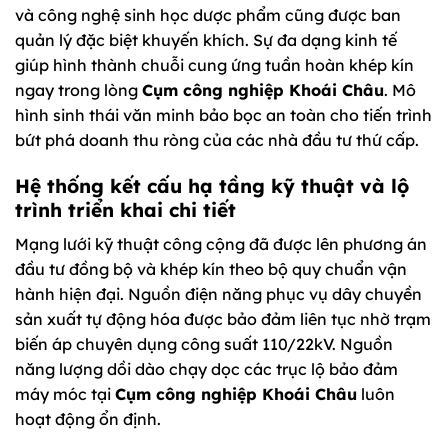
và công nghệ sinh học dược phẩm cũng được ban
quản lý đặc biệt khuyến khích. Sự đa dạng kinh tế
giúp hình thành chuỗi cung ứng tuần hoàn khép kín
ngay trong lòng
Cụm công nghiệp Khoái Châu
. Mô
hình sinh thái văn minh bảo bọc an toàn cho tiến trình
bứt phá doanh thu ròng của các nhà đầu tư thứ cấp.
Hệ thống kết cấu hạ tầng kỹ thuật và lộ
trình triển khai chi tiết
Mạng lưới kỹ thuật công cộng đã được lên phương án
đầu tư đồng bộ và khép kín theo bộ quy chuẩn vận
hành hiện đại. Nguồn điện năng phục vụ dây chuyền
sản xuất tự động hóa được bảo đảm liên tục nhờ trạm
biến áp chuyên dụng công suất 110/22kV. Nguồn
năng lượng dồi dào chạy dọc các trục lộ bảo đảm
máy móc tại
Cụm công nghiệp Khoái Châu
luôn
hoạt động ổn định.