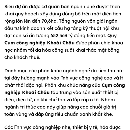
Siêu dự án được cơ quan ban ngành phê duyệt triển
khai quy hoạch xây dựng đồng bộ trên một diện tích
rộng lớn lên đến 70,6ha. Tổng nguồn vốn giải ngân
đầu tư kinh doanh kết cấu hạ tầng kỹ thuật nội khu
đạt con số ấn tượng 652,563 tỷ đồng tiền mặt. Quỹ
Cụm công nghiệp Khoái Châu
được phân chia khoa
học nhằm tối đa hóa công suất khai thác mặt bằng
cho khách thuê.
Danh mục các phân khúc ngành nghề ưu tiên thu hút
tại đây hướng mạnh vào lĩnh vực công nghệ cao và ít
phát thải độc hại. Phân khu chức năng của
Cụm công
nghiệp Khoái Châu
tập trung vào sản xuất thiết bị
điện, điện tử, cơ khí chế tạo và lắp ráp ô tô. Nhóm
ngành tri thức cao này giúp nâng cao chuỗi giá trị
toàn vùng và đáp ứng tiêu chuẩn xanh khắt khe.
Các lĩnh vực công nghiệp nhẹ, thiết bị y tế, hóa dược