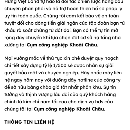
Hưng Việt Land tự hào là đối tác chiến lược hàng đầu
chuyên phân phối và hỗ trợ hoàn thiện hồ sơ pháp lý
uy tín toàn quốc. Chúng tôi cam kết bảo vệ an toàn
tuyệt đối cho dòng tiền giải ngân của tập đoàn bạn từ
khâu rà soát chứng từ đất đai. Bạn có thể tự tin mở
rộng dây chuyền khi lựa chọn đặt cơ sở hạ tầng nhà
xưởng tại
Cụm công nghiệp Khoái Châu
.
Mọi vướng mắc về thủ tục xin phê duyệt quy hoạch
chi tiết xây dựng tỷ lệ 1/500 sẽ được nhân sự giải
quyết bảo mật và chuyên nghiệp. Hãy nhấc máy liên
hệ ngay hôm nay với đường dây hotline của công ty
để sở hữu bảng chào giá tốt nhất phân khu. Sự tin
tưởng và thịnh vượng lâu dài của quý khách hàng
chính là kim chỉ nam tối cao cho dịch vụ bđs của
chúng tôi tại
Cụm công nghiệp Khoái Châu
.
THÔNG TIN LIÊN HỆ