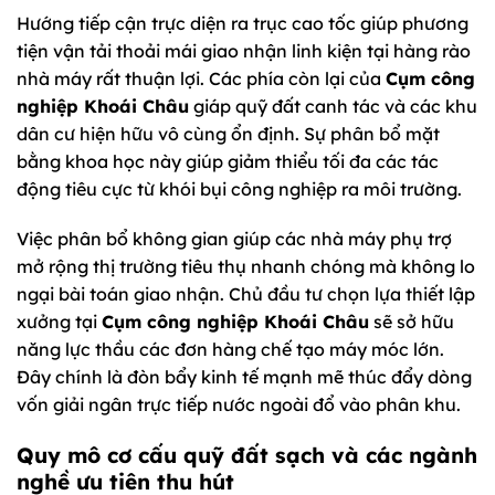
Hướng tiếp cận trực diện ra trục cao tốc giúp phương
tiện vận tải thoải mái giao nhận linh kiện tại hàng rào
nhà máy rất thuận lợi. Các phía còn lại của
Cụm công
nghiệp Khoái Châu
giáp quỹ đất canh tác và các khu
dân cư hiện hữu vô cùng ổn định. Sự phân bổ mặt
bằng khoa học này giúp giảm thiểu tối đa các tác
động tiêu cực từ khói bụi công nghiệp ra môi trường.
Việc phân bổ không gian giúp các nhà máy phụ trợ
mở rộng thị trường tiêu thụ nhanh chóng mà không lo
ngại bài toán giao nhận. Chủ đầu tư chọn lựa thiết lập
xưởng tại
Cụm công nghiệp Khoái Châu
sẽ sở hữu
năng lực thầu các đơn hàng chế tạo máy móc lớn.
Đây chính là đòn bẩy kinh tế mạnh mẽ thúc đẩy dòng
vốn giải ngân trực tiếp nước ngoài đổ vào phân khu.
Quy mô cơ cấu quỹ đất sạch và các ngành
nghề ưu tiên thu hút