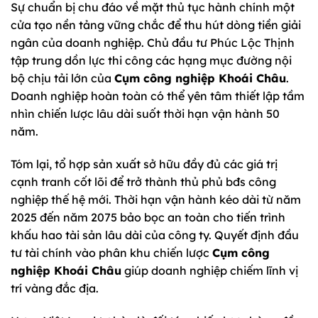
Sự chuẩn bị chu đáo về mặt thủ tục hành chính một
cửa tạo nền tảng vững chắc để thu hút dòng tiền giải
ngân của doanh nghiệp. Chủ đầu tư Phúc Lộc Thịnh
tập trung dồn lực thi công các hạng mục đường nội
bộ chịu tải lớn của
Cụm công nghiệp Khoái Châu
.
Doanh nghiệp hoàn toàn có thể yên tâm thiết lập tầm
nhìn chiến lược lâu dài suốt thời hạn vận hành 50
năm.
Tóm lại, tổ hợp sản xuất sở hữu đầy đủ các giá trị
cạnh tranh cốt lõi để trở thành thủ phủ bđs công
nghiệp thế hệ mới. Thời hạn vận hành kéo dài từ năm
2025 đến năm 2075 bảo bọc an toàn cho tiến trình
khấu hao tài sản lâu dài của công ty. Quyết định đầu
tư tài chính vào phân khu chiến lược
Cụm công
nghiệp Khoái Châu
giúp doanh nghiệp chiếm lĩnh vị
trí vàng đắc địa.