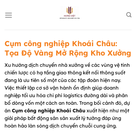
Chuyển
đến
nội
dung
Cụm công nghiệp Khoái Châu:
Tọa Độ Vàng Mở Rộng Kho Xưởng
Xu hướng dịch chuyển nhà xưởng về các vùng vệ tinh
chiến lược có hạ tầng giao thông kết nối thông suốt
đang là ưu tiên số một của các tập đoàn hiện nay.
Việc thiết lập cơ sở vận hành ổn định giúp doanh
nghiệp tối ưu hóa chi phí logistics đường dài và phân
bổ dòng vốn một cách an toàn. Trong bối cảnh đó, dự
án
Cụm công nghiệp Khoái Châu
xuất hiện như một
giải pháp bất động sản sản xuất lý tưởng đáp ứng
hoàn hảo làn sóng dịch chuyển chuỗi cung ứng.