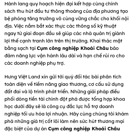
Hành lang quy hoạch hiện đại kết hợp cùng chính
sách thu hút đầu tư thông thoáng của địa phương tạo
bệ phóng tăng trưởng vô cùng vững chắc cho khối nội
địa. Việc nắm bắt xác thực các thông số kỹ thuật
ngay từ giai đoạn đầu sẽ giúp các nhà quản trị giành
lợi thế cạnh tranh lớn trên thị trường. Khai thác mặt
bằng sạch tại
Cụm công nghiệp Khoái Châu
bảo
đảm năng lực vận hành lâu dài và hạn chế rủi ro cho
các doanh nghiệp phụ trợ.
Hưng Việt Land xin gửi tới quý đối tác bài phân tích
toàn diện về tiềm năng giao thương, cơ cấu sử dụng
đất đai và lộ trình phát triển. Những giải pháp điều
phối dòng tiền tài chính đột phá được tổng hợp khoa
học dưới đây sẽ là công cụ đắc lực hỗ trợ doanh
nghiệp tối ưu hóa lợi nhuận. Hãy cùng chúng tôi khám
phá những giá trị cốt lõi làm nên sức hút thương mại
đặc biệt của dự án
Cụm công nghiệp Khoái Châu