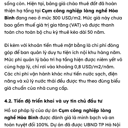
sống còn. Hiện tại, bảng giá chào thuê đất đã hoàn
thiện hạ tầng tại
Cụm công nghiệp làng nghề Hòa
Bình
đang neo ở mức 300 USD/m2. Mức giá này chưa
bao gồm thuế giá trị gia tăng (VAT) và được thanh
toán cho toàn bộ chu kỳ thuê kéo dài 50 năm.
Đi kèm với khoản tiền thuê mặt bằng là chi phí đóng
góp để ban quản lý duy tu tiện ích nội khu hàng năm.
Mức phí quản lý bảo trì hạ tầng hiện được niêm yết vô
cùng hợp lý, chỉ rơi vào khoảng 0,8 USD/m2/năm.
Các chi phí vận hành khác như tiền nước sạch, điện
năng và xử lý nước thải đều được thu theo đúng biểu
giá chuẩn của nhà cung cấp.
4.2. Tiến độ triển khai và uy tín chủ đầu tư
Hồ sơ pháp lý của dự án
Cụm công nghiệp làng
nghề Hòa Bình
được đánh giá là minh bạch và an
toàn tuyệt đối 100%. Dự án đã được UBND TP Hà Nội