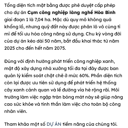
Tổng diện tích mặt bằng được phê duyệt cấp phép
cho dự án
Cụm công nghiệp làng nghề Hòa Bình
giai đoạn 1 là 7,04 ha. Mặc dù quy mô không quá
khổng lồ, nhưng quỹ đất này được phân lô vô cùng tỉ
mỉ để tối ưu hóa công năng sử dụng. Chu kỳ vòng đời
của dự án kéo dài 50 năm, bắt đầu khai thác từ năm
2025 cho đến hết năm 2075.
Đúng với định hướng phát triển công nghiệp xanh,
mật độ xây dựng nhà xưởng tối đa tại đây được ban
quản lý kiểm soát chặt chẽ ở mức 60%. Phần diện tích
còn lại được ưu tiên sử dụng để phát triển hệ thống
cây xanh cảnh quan và lề đường vỉa hè rộng rãi. Môi
trường làm việc ngập tràn bóng mát này sẽ giúp nâng
cao sức khỏe và tinh thần làm việc cho toàn bộ công
nhân viên.
Tham khảo một số
DỰ ÁN
tiềm năng của chúng tôi.