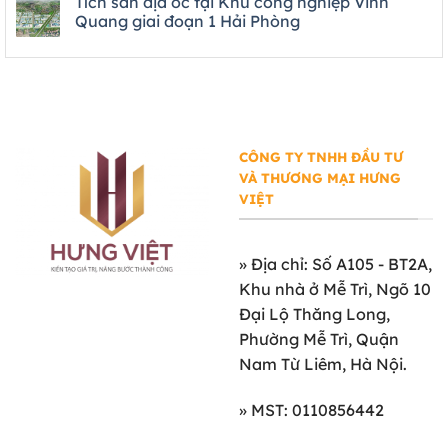
Tích sản địa ốc tại Khu công nghiệp Vinh
Quang giai đoạn 1 Hải Phòng
CÔNG TY TNHH ĐẦU TƯ
VÀ THƯƠNG MẠI HƯNG
VIỆT
»
Địa chỉ: Số A105 - BT2A,
Khu nhà ở Mễ Trì, Ngõ 10
Đại Lộ Thăng Long,
Phường Mễ Trì, Quận
Nam Từ Liêm, Hà Nội.
» MST: 0110856442