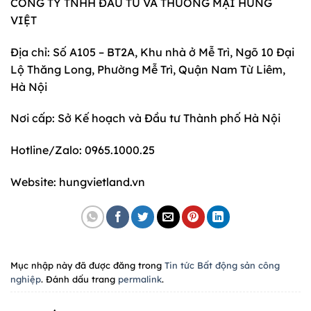
CÔNG TY TNHH ĐẦU TƯ VÀ THƯƠNG MẠI HƯNG
VIỆT
Địa chỉ: Số A105 – BT2A, Khu nhà ở Mễ Trì, Ngõ 10 Đại
Lộ Thăng Long, Phường Mễ Trì, Quận Nam Từ Liêm,
Hà Nội
Nơi cấp: Sở Kế hoạch và Đầu tư Thành phố Hà Nội
Hotline/Zalo: 0965.1000.25
Website: hungvietland.vn
Mục nhập này đã được đăng trong
Tin tức Bất động sản công
nghiệp
. Đánh dấu trang
permalink
.