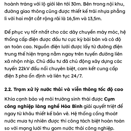
hoành tráng với lộ giới lên tới 30m. Bên trong nội khu,
đường giao thông cũng được thiết kế trải nhựa phẳng
lì với hai mặt cắt rộng rãi là 16,5m và 13,5m.
Để phục vụ tốt nhất cho các dây chuyền máy móc, hệ
thống cấp điện được đầu tư cực kỳ bài bản và có độ
an toàn cao. Nguồn điện lưới được lấy từ đường điện
trung thế hiện trạng nằm ngay trên tuyến đường liên
xã nhộn nhịp. Chủ đầu tư đã chủ động xây dựng các
tuyến 22kV đấu nối chuyên biệt, cam kết cung cấp
điện 3 pha ổn định và liên tục 24/7.
2.2. Trạm xử lý nước thải và viễn thông tốc độ cao
Khía cạnh bảo vệ môi trường sinh thái được
Cụm
công nghiệp làng nghề Hòa Bình
giải quyết triệt để
ngay từ khâu thiết kế bản vẽ. Hệ thống cống thoát
nước mưa tự nhiên được thi công tách biệt hoàn toàn
so với mạng lưới thu gom nước thải công nghiệp.