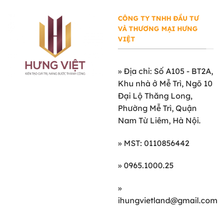
CÔNG TY TNHH ĐẦU TƯ
VÀ THƯƠNG MẠI HƯNG
VIỆT
»
Địa chỉ: Số A105 - BT2A,
Khu nhà ở Mễ Trì, Ngõ 10
Đại Lộ Thăng Long,
Phường Mễ Trì, Quận
Nam Từ Liêm, Hà Nội.
» MST: 0110856442
» 0965.1000.25
»
ihungvietland@gmail.com