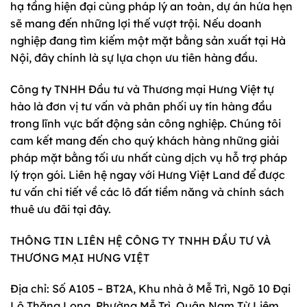
hạ tầng hiện đại cùng pháp lý an toàn, dự án hứa hẹn
sẽ mang đến những lợi thế vượt trội. Nếu doanh
nghiệp đang tìm kiếm một mặt bằng sản xuất tại Hà
Nội, đây chính là sự lựa chọn ưu tiên hàng đầu.
Công ty TNHH Đầu tư và Thương mại Hưng Việt tự
hào là đơn vị tư vấn và phân phối uy tín hàng đầu
trong lĩnh vực bất động sản công nghiệp. Chúng tôi
cam kết mang đến cho quý khách hàng những giải
pháp mặt bằng tối ưu nhất cùng dịch vụ hỗ trợ pháp
lý trọn gói. Liên hệ ngay với Hưng Việt Land để được
tư vấn chi tiết về các lô đất tiềm năng và chính sách
thuê ưu đãi tại đây.
THÔNG TIN LIÊN HỆ CÔNG TY TNHH ĐẦU TƯ VÀ
THƯƠNG MẠI HƯNG VIỆT
Địa chỉ: Số A105 – BT2A, Khu nhà ở Mễ Trì, Ngõ 10 Đại
Lộ Thăng Long, Phường Mễ Trì, Quận Nam Từ Liêm,