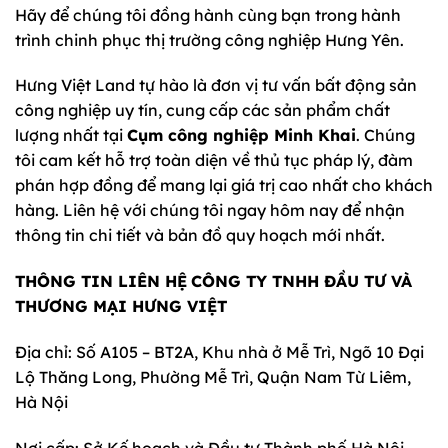
Hãy để chúng tôi đồng hành cùng bạn trong hành
trình chinh phục thị trường công nghiệp Hưng Yên.
Hưng Việt Land tự hào là đơn vị tư vấn bất động sản
công nghiệp uy tín, cung cấp các sản phẩm chất
lượng nhất tại
Cụm công nghiệp Minh Khai
. Chúng
tôi cam kết hỗ trợ toàn diện về thủ tục pháp lý, đàm
phán hợp đồng để mang lại giá trị cao nhất cho khách
hàng. Liên hệ với chúng tôi ngay hôm nay để nhận
thông tin chi tiết và bản đồ quy hoạch mới nhất.
THÔNG TIN LIÊN HỆ
CÔNG TY TNHH ĐẦU TƯ VÀ
THƯƠNG MẠI HƯNG VIỆT
Địa chỉ: Số A105 – BT2A, Khu nhà ở Mễ Trì, Ngõ 10 Đại
Lộ Thăng Long, Phường Mễ Trì, Quận Nam Từ Liêm,
Hà Nội
Nơi cấp: Sở Kế hoạch và Đầu tư Thành phố Hà Nội