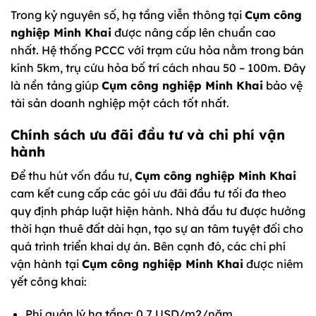
Trong kỷ nguyên số, hạ tầng viễn thông tại
Cụm công
nghiệp Minh Khai
được nâng cấp lên chuẩn cao
nhất. Hệ thống PCCC với trạm cứu hỏa nằm trong bán
kính 5km, trụ cứu hỏa bố trí cách nhau 50 – 100m. Đây
là nền tảng giúp
Cụm công nghiệp Minh Khai
bảo vệ
tài sản doanh nghiệp một cách tốt nhất.
Chính sách ưu đãi đầu tư và chi phí vận
hành
Để thu hút vốn đầu tư,
Cụm công nghiệp Minh Khai
cam kết cung cấp các gói ưu đãi đầu tư tối đa theo
quy định pháp luật hiện hành. Nhà đầu tư được hưởng
thời hạn thuê đất dài hạn, tạo sự an tâm tuyệt đối cho
quá trình triển khai dự án. Bên cạnh đó, các chi phí
vận hành tại
Cụm công nghiệp Minh Khai
được niêm
yết công khai:
Phí quản lý hạ tầng: 0,7 USD/m2/năm.