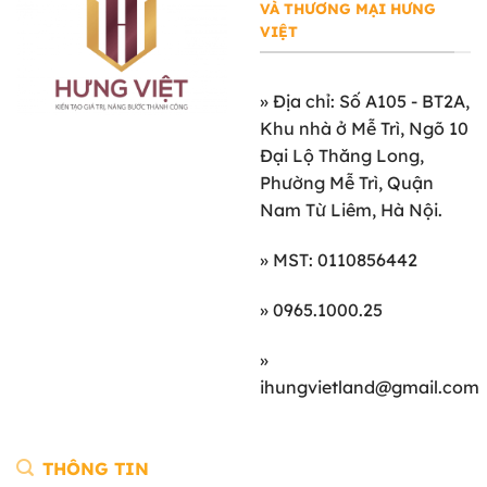
VÀ THƯƠNG MẠI HƯNG
VIỆT
»
Địa chỉ: Số A105 - BT2A,
Khu nhà ở Mễ Trì, Ngõ 10
Đại Lộ Thăng Long,
Phường Mễ Trì, Quận
Nam Từ Liêm, Hà Nội.
» MST: 0110856442
» 0965.1000.25
»
ihungvietland@gmail.com
THÔNG TIN