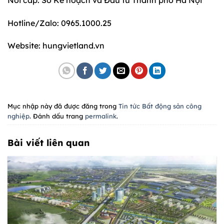
Hotline/Zalo: 0965.1000.25
Website: hungvietland.vn
Mục nhập này đã được đăng trong
Tin tức Bất động sản công
nghiệp
. Đánh dấu trang
permalink
.
Bài viết liên quan