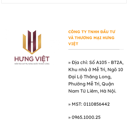
CÔNG TY TNHH ĐẦU TƯ
VÀ THƯƠNG MẠI HƯNG
VIỆT
»
Địa chỉ: Số A105 - BT2A,
Khu nhà ở Mễ Trì, Ngõ 10
Đại Lộ Thăng Long,
Phường Mễ Trì, Quận
Nam Từ Liêm, Hà Nội.
» MST: 0110856442
» 0965.1000.25