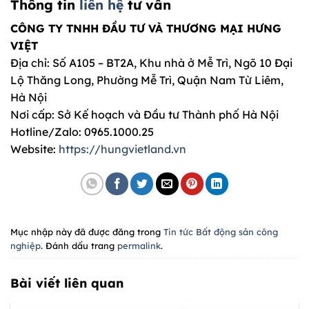
Thông tin
liên hệ
tư vấn
CÔNG TY TNHH ĐẦU TƯ VÀ THƯƠNG MẠI HƯNG
VIỆT
Địa chỉ: Số A105 – BT2A, Khu nhà ở Mễ Trì, Ngõ 10 Đại
Lộ Thăng Long, Phường Mễ Trì, Quận Nam Từ Liêm,
Hà Nội
Nơi cấp: Sở Kế hoạch và Đầu tư Thành phố Hà Nội
Hotline/Zalo: 0965.1000.25
Website:
https://hungvietland.vn
Mục nhập này đã được đăng trong
Tin tức Bất động sản công
nghiệp
. Đánh dấu trang
permalink
.
Bài viết liên quan