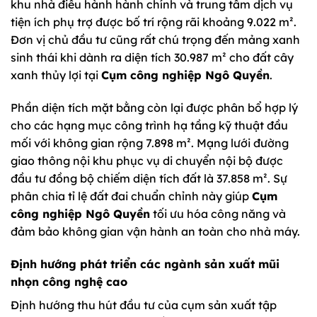
khu nhà điều hành hành chính và trung tâm dịch vụ
tiện ích phụ trợ được bố trí rộng rãi khoảng 9.022 m².
Đơn vị chủ đầu tư cũng rất chú trọng đến mảng xanh
sinh thái khi dành ra diện tích 30.987 m² cho đất cây
xanh thủy lợi tại
Cụm công nghiệp Ngô Quyền
.
Phần diện tích mặt bằng còn lại được phân bổ hợp lý
cho các hạng mục công trình hạ tầng kỹ thuật đầu
mối với không gian rộng 7.898 m². Mạng lưới đường
giao thông nội khu phục vụ di chuyển nội bộ được
đầu tư đồng bộ chiếm diện tích đất là 37.858 m². Sự
phân chia tỉ lệ đất đai chuẩn chỉnh này giúp
Cụm
công nghiệp Ngô Quyền
tối ưu hóa công năng và
đảm bảo không gian vận hành an toàn cho nhà máy.
Định hướng phát triển các ngành sản xuất mũi
nhọn công nghệ cao
Định hướng thu hút đầu tư của cụm sản xuất tập