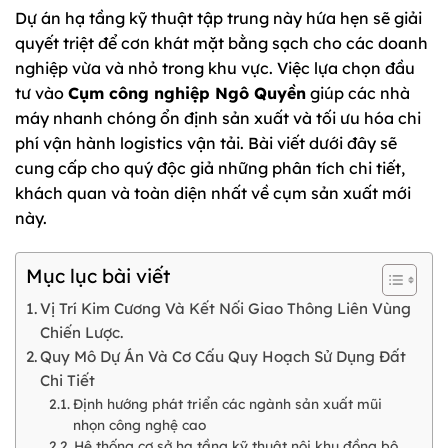
Dự án hạ tầng kỹ thuật tập trung này hứa hẹn sẽ giải
quyết triệt để cơn khát mặt bằng sạch cho các doanh
nghiệp vừa và nhỏ trong khu vực. Việc lựa chọn đầu
tư vào
Cụm công nghiệp Ngô Quyền
giúp các nhà
máy nhanh chóng ổn định sản xuất và tối ưu hóa chi
phí vận hành logistics vận tải. Bài viết dưới đây sẽ
cung cấp cho quý độc giả những phân tích chi tiết,
khách quan và toàn diện nhất về cụm sản xuất mới
này.
Mục lục bài viết
Vị Trí Kim Cương Và Kết Nối Giao Thông Liên Vùng
Chiến Lược.
Quy Mô Dự Án Và Cơ Cấu Quy Hoạch Sử Dụng Đất
Chi Tiết
Định hướng phát triển các ngành sản xuất mũi
nhọn công nghệ cao
Hệ thống cơ sở hạ tầng kỹ thuật nội khu đồng bộ