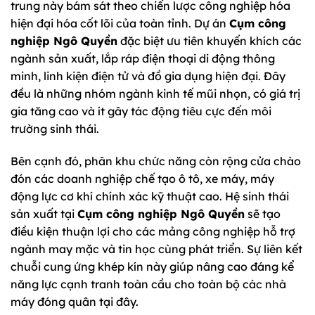
trung này bám sát theo chiến lược công nghiệp hóa
hiện đại hóa cốt lõi của toàn tỉnh. Dự án
Cụm công
nghiệp Ngô Quyền
đặc biệt ưu tiên khuyến khích các
ngành sản xuất, lắp ráp điện thoại di động thông
minh, linh kiện điện tử và đồ gia dụng hiện đại. Đây
đều là những nhóm ngành kinh tế mũi nhọn, có giá trị
gia tăng cao và ít gây tác động tiêu cực đến môi
trường sinh thái.
Bên cạnh đó, phân khu chức năng còn rộng cửa chào
đón các doanh nghiệp chế tạo ô tô, xe máy, máy
động lực cơ khí chính xác kỹ thuật cao. Hệ sinh thái
sản xuất tại
Cụm công nghiệp Ngô Quyền
sẽ tạo
điều kiện thuận lợi cho các mảng công nghiệp hỗ trợ
ngành may mặc và tin học cùng phát triển. Sự liên kết
chuỗi cung ứng khép kín này giúp nâng cao đáng kể
năng lực cạnh tranh toàn cầu cho toàn bộ các nhà
máy đóng quân tại đây.