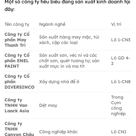
Một số công ty tiêu biểu đang sản xuất kinh doanh tại
đây:
Tên công ty
Ngành nghề
Vị trí
Công ty Cổ
Sản xuất hàng may mặc, túi
phần May
Lô 1-CN3
xách, cặp các loại
Thanh Trì
Công ty Cổ
Sản xuất sơn, véc ni và các
Lô GD 4-
phần ENEL
chất sơn, quét tương tự; sản
2
PAINT
xuất mực in và ma tít
Công ty Cổ
phần
Xây dựng nhà để ở
Lô 1-CN8
DIVERSINCO
Trong
Công ty
Cụm
TNHH Van
Dệt may
công
Laack Asia
nghiệp
Công ty
TNHH
Công nghiệp khác
Lô CN1
Canyon Châu