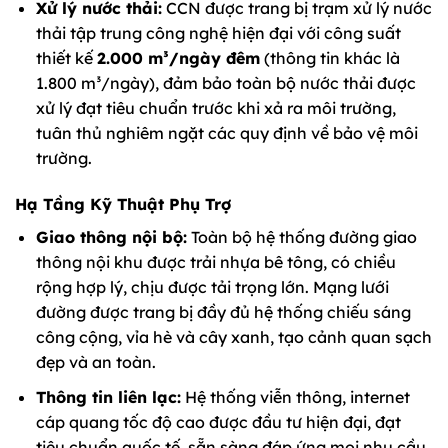
Xử lý nước thải:
CCN được trang bị trạm xử lý nước
thải tập trung công nghệ hiện đại với công suất
thiết kế
2.000 m³/ngày đêm
(thông tin khác là
1.800 m³/ngày), đảm bảo toàn bộ nước thải được
xử lý đạt tiêu chuẩn trước khi xả ra môi trường,
tuân thủ nghiêm ngặt các quy định về bảo vệ môi
trường.
Hạ Tầng Kỹ Thuật Phụ Trợ
Giao thông nội bộ:
Toàn bộ hệ thống đường giao
thông nội khu được trải nhựa bê tông, có chiều
rộng hợp lý, chịu được tải trọng lớn. Mạng lưới
đường được trang bị đầy đủ hệ thống chiếu sáng
công cộng, vỉa hè và cây xanh, tạo cảnh quan sạch
đẹp và an toàn.
Thông tin liên lạc:
Hệ thống viễn thông, internet
cáp quang tốc độ cao được đầu tư hiện đại, đạt
tiêu chuẩn quốc tế, sẵn sàng đáp ứng mọi nhu cầu