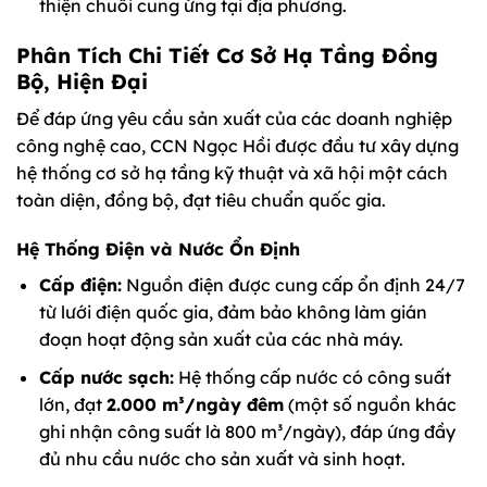
thiện chuỗi cung ứng tại địa phương.
Phân Tích Chi Tiết Cơ Sở Hạ Tầng Đồng
Bộ, Hiện Đại
Để đáp ứng yêu cầu sản xuất của các doanh nghiệp
công nghệ cao, CCN Ngọc Hồi được đầu tư xây dựng
hệ thống cơ sở hạ tầng kỹ thuật và xã hội một cách
toàn diện, đồng bộ, đạt tiêu chuẩn quốc gia.
Hệ Thống Điện và Nước Ổn Định
Cấp điện:
Nguồn điện được cung cấp ổn định 24/7
từ lưới điện quốc gia, đảm bảo không làm gián
đoạn hoạt động sản xuất của các nhà máy.
Cấp nước sạch:
Hệ thống cấp nước có công suất
lớn, đạt
2.000 m³/ngày đêm
(một số nguồn khác
ghi nhận công suất là 800 m³/ngày), đáp ứng đầy
đủ nhu cầu nước cho sản xuất và sinh hoạt.