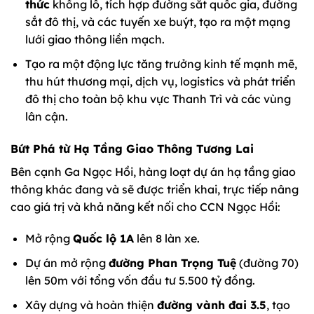
thức
khổng lồ, tích hợp đường sắt quốc gia, đường
sắt đô thị, và các tuyến xe buýt, tạo ra một mạng
lưới giao thông liền mạch.
Tạo ra một động lực tăng trưởng kinh tế mạnh mẽ,
thu hút thương mại, dịch vụ, logistics và phát triển
đô thị cho toàn bộ khu vực Thanh Trì và các vùng
lân cận.
Bứt Phá từ Hạ Tầng Giao Thông Tương Lai
Bên cạnh Ga Ngọc Hồi, hàng loạt dự án hạ tầng giao
thông khác đang và sẽ được triển khai, trực tiếp nâng
cao giá trị và khả năng kết nối cho CCN Ngọc Hồi:
Mở rộng
Quốc lộ 1A
lên 8 làn xe.
Dự án mở rộng
đường Phan Trọng Tuệ
(đường 70)
lên 50m với tổng vốn đầu tư 5.500 tỷ đồng.
Xây dựng và hoàn thiện
đường vành đai 3.5
, tạo