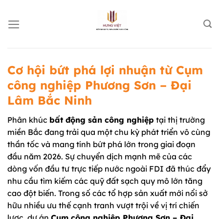
Chuyển
đến
nội
dung
Cơ hội bứt phá lợi nhuận từ Cụm
công nghiệp Phương Sơn – Đại
Lâm Bắc Ninh
Phân khúc
bất động sản công nghiệp
tại thị trường
miền Bắc đang trải qua một chu kỳ phát triển vô cùng
thần tốc và mang tính bứt phá lớn trong giai đoạn
đầu năm 2026. Sự chuyển dịch mạnh mẽ của các
dòng vốn đầu tư trực tiếp nước ngoài FDI đã thúc đẩy
nhu cầu tìm kiếm các quỹ đất sạch quy mô lớn tăng
cao đột biến. Trong số các tổ hợp sản xuất mới nổi sở
hữu nhiều ưu thế cạnh tranh vượt trội về vị trí chiến
lược, dự án
Cụm công nghiệp Phương Sơn – Đại