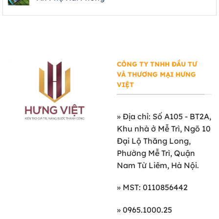
CÔNG TY TNHH ĐẦU TƯ
VÀ THƯƠNG MẠI HƯNG
VIỆT
»
Địa chỉ: Số A105 - BT2A,
Khu nhà ở Mễ Trì, Ngõ 10
Đại Lộ Thăng Long,
Phường Mễ Trì, Quận
Nam Từ Liêm, Hà Nội.
» MST: 0110856442
» 0965.1000.25