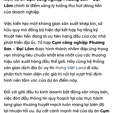
Lâm
chính là điểm sáng lý tưởng thu hút dòng tiền
của doanh nghiệp.
Việc kiến tạo một không gian sản xuất khép kín, sở
hữu quy mô đồng bộ hiện đại kết hợp hạ tầng kỹ
thuật tiên tiến đang là ưu tiên hàng đầu của các nhà
phát triển địa ốc. Tổ hợp
Cụm công nghiệp Phương
Sơn – Đại Lâm
được hình thành nhằm đáp ứng trọng
vẹn những tiêu chuẩn khắt khe nhất của các thương
hiệu sản xuất hàng đầu thế giới. Hãy cùng hệ thống
sàn giao dịch địa ốc uy tín
Hưng Việt Land
đi sâu
phân tích toàn diện các giá trị nội tại vượt trội định
hình nên tầm vóc của dự án điểm này.
Đối với giới đầu tư kinh doanh bất động sản nhạy bén,
việc đón đầu thông tin quy hoạch tại các trục hành
lang giao thương huyết mạch luôn mang lại biên độ
lợi nhuận tối ưu. Sự cất cánh mạnh mẽ của dự án
Cụm