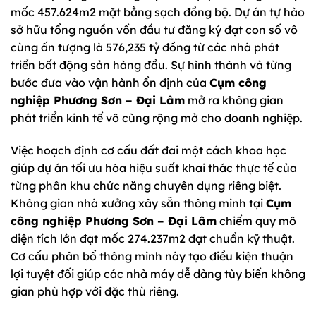
mốc 457.624m2 mặt bằng sạch đồng bộ. Dự án tự hào
sở hữu tổng nguồn vốn đầu tư đăng ký đạt con số vô
cùng ấn tượng là 576,235 tỷ đồng từ các nhà phát
triển bất động sản hàng đầu. Sự hình thành và từng
bước đưa vào vận hành ổn định của
Cụm công
nghiệp Phương Sơn – Đại Lâm
mở ra không gian
phát triển kinh tế vô cùng rộng mở cho doanh nghiệp.
Việc hoạch định cơ cấu đất đai một cách khoa học
giúp dự án tối ưu hóa hiệu suất khai thác thực tế của
từng phân khu chức năng chuyên dụng riêng biệt.
Không gian nhà xưởng xây sẵn thông minh tại
Cụm
công nghiệp Phương Sơn – Đại Lâm
chiếm quy mô
diện tích lớn đạt mốc 274.237m2 đạt chuẩn kỹ thuật.
Cơ cấu phân bổ thông minh này tạo điều kiện thuận
lợi tuyệt đối giúp các nhà máy dễ dàng tùy biến không
gian phù hợp với đặc thù riêng.