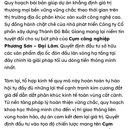
Quy hoạch bài bản giúp dự án khẳng định giá trị
thương mại bền vững vững chắc theo thời gian trên
thị trường địa ốc phân khúc sản xuất công nghệ cao.
Sự đồng hành chặt chẽ của nhà phát triển Công ty Cổ
phần xây dựng Thành Đô Bắc Giang mang lại niềm tin
tuyệt đối cho sự bứt phá của
Cụm công nghiệp
Phương Sơn – Đại Lâm
. Quyết định đầu tư sở hữu
các sản phẩm địa ốc đón đầu làn sóng hạ tầng tại
đây chính là giải pháp tối ưu dòng tiền thông minh
nhất.
Tóm lại, tổ hợp kinh tế quy mô này hoàn toàn tự hào
hội tụ đầy đủ những lợi thế cạnh tranh kim cương đắt
giá để dẫn dắt phân khúc kinh tế toàn vùng cất cánh.
Từ nền tảng pháp lý hoàn thiện vững chắc, quy hoạch
khoa học thông minh cho đến vị trí giao thông liên
vùng hoàn hảo, dự án cam kết đem lại giá trị. Quyết
định đầu tư vào tọa độ chiến lược mang tên
Cụm