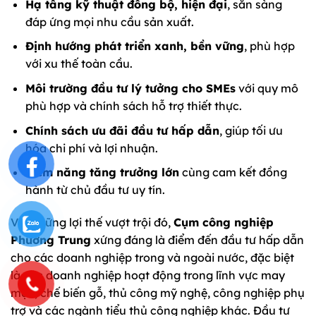
Hạ tầng kỹ thuật đồng bộ, hiện đại
, sẵn sàng
đáp ứng mọi nhu cầu sản xuất.
Định hướng phát triển xanh, bền vững
, phù hợp
với xu thế toàn cầu.
Môi trường đầu tư lý tưởng cho SMEs
với quy mô
phù hợp và chính sách hỗ trợ thiết thực.
Chính sách ưu đãi đầu tư hấp dẫn
, giúp tối ưu
hóa chi phí và lợi nhuận.
Tiềm năng tăng trưởng lớn
cùng cam kết đồng
hành từ chủ đầu tư uy tín.
Với những lợi thế vượt trội đó,
Cụm công nghiệp
Phương Trung
xứng đáng là điểm đến đầu tư hấp dẫn
cho các doanh nghiệp trong và ngoài nước, đặc biệt
là các doanh nghiệp hoạt động trong lĩnh vực may
mặc, chế biến gỗ, thủ công mỹ nghệ, công nghiệp phụ
trợ và các ngành tiểu thủ công nghiệp khác. Đầu tư