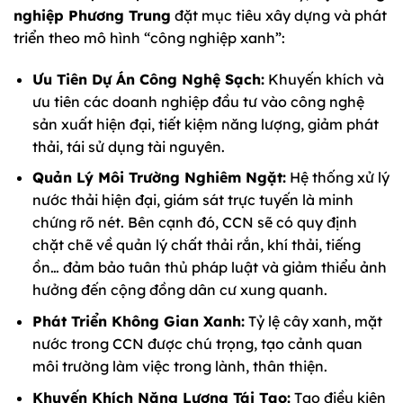
nghiệp Phương Trung
đặt mục tiêu xây dựng và phát
triển theo mô hình “công nghiệp xanh”:
Ưu Tiên Dự Án Công Nghệ Sạch:
Khuyến khích và
ưu tiên các doanh nghiệp đầu tư vào công nghệ
sản xuất hiện đại, tiết kiệm năng lượng, giảm phát
thải, tái sử dụng tài nguyên.
Quản Lý Môi Trường Nghiêm Ngặt:
Hệ thống xử lý
nước thải hiện đại, giám sát trực tuyến là minh
chứng rõ nét. Bên cạnh đó, CCN sẽ có quy định
chặt chẽ về quản lý chất thải rắn, khí thải, tiếng
ồn… đảm bảo tuân thủ pháp luật và giảm thiểu ảnh
hưởng đến cộng đồng dân cư xung quanh.
Phát Triển Không Gian Xanh:
Tỷ lệ cây xanh, mặt
nước trong CCN được chú trọng, tạo cảnh quan
môi trường làm việc trong lành, thân thiện.
Khuyến Khích Năng Lượng Tái Tạo:
Tạo điều kiện