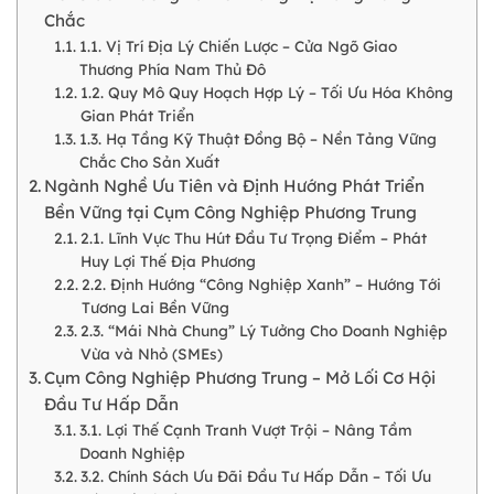
Chắc
1.1. Vị Trí Địa Lý Chiến Lược – Cửa Ngõ Giao
Thương Phía Nam Thủ Đô
1.2. Quy Mô Quy Hoạch Hợp Lý – Tối Ưu Hóa Không
Gian Phát Triển
1.3. Hạ Tầng Kỹ Thuật Đồng Bộ – Nền Tảng Vững
Chắc Cho Sản Xuất
Ngành Nghề Ưu Tiên và Định Hướng Phát Triển
Bền Vững tại Cụm Công Nghiệp Phương Trung
2.1. Lĩnh Vực Thu Hút Đầu Tư Trọng Điểm – Phát
Huy Lợi Thế Địa Phương
2.2. Định Hướng “Công Nghiệp Xanh” – Hướng Tới
Tương Lai Bền Vững
2.3. “Mái Nhà Chung” Lý Tưởng Cho Doanh Nghiệp
Vừa và Nhỏ (SMEs)
Cụm Công Nghiệp Phương Trung – Mở Lối Cơ Hội
Đầu Tư Hấp Dẫn
3.1. Lợi Thế Cạnh Tranh Vượt Trội – Nâng Tầm
Doanh Nghiệp
3.2. Chính Sách Ưu Đãi Đầu Tư Hấp Dẫn – Tối Ưu