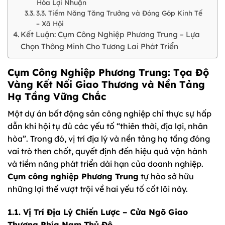
Hóa Lợi Nhuận
3.3. Tiềm Năng Tăng Trưởng và Đóng Góp Kinh Tế
– Xã Hội
Kết Luận: Cụm Công Nghiệp Phương Trung – Lựa
Chọn Thông Minh Cho Tương Lai Phát Triển
Cụm Công Nghiệp Phương Trung: Tọa Độ
Vàng Kết Nối Giao Thương và Nền Tảng
Hạ Tầng Vững Chắc
Một dự án bất động sản công nghiệp chỉ thực sự hấp
dẫn khi hội tụ đủ các yếu tố “thiên thời, địa lợi, nhân
hòa”. Trong đó, vị trí địa lý và nền tảng hạ tầng đóng
vai trò then chốt, quyết định đến hiệu quả vận hành
và tiềm năng phát triển dài hạn của doanh nghiệp.
Cụm công nghiệp Phương Trung
tự hào sở hữu
những lợi thế vượt trội về hai yếu tố cốt lõi này.
1.1. Vị Trí Địa Lý Chiến Lược – Cửa Ngõ Giao
Thương Phía Nam Thủ Đô