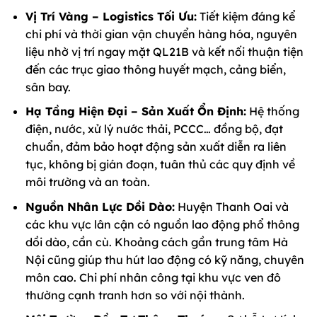
Vị Trí Vàng – Logistics Tối Ưu:
Tiết kiệm đáng kể
chi phí và thời gian vận chuyển hàng hóa, nguyên
liệu nhờ vị trí ngay mặt QL21B và kết nối thuận tiện
đến các trục giao thông huyết mạch, cảng biển,
sân bay.
Hạ Tầng Hiện Đại – Sản Xuất Ổn Định:
Hệ thống
điện, nước, xử lý nước thải, PCCC… đồng bộ, đạt
chuẩn, đảm bảo hoạt động sản xuất diễn ra liên
tục, không bị gián đoạn, tuân thủ các quy định về
môi trường và an toàn.
Nguồn Nhân Lực Dồi Dào:
Huyện Thanh Oai và
các khu vực lân cận có nguồn lao động phổ thông
dồi dào, cần cù. Khoảng cách gần trung tâm Hà
Nội cũng giúp thu hút lao động có kỹ năng, chuyên
môn cao. Chi phí nhân công tại khu vực ven đô
thường cạnh tranh hơn so với nội thành.