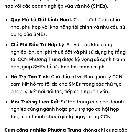
hợp với các doanh nghiệp vừa và nhỏ (SMEs).
Quy Mô Lô Đất Linh Hoạt:
Các lô đất được chia
nhỏ, phù hợp với khả năng tài chính và nhu cầu sử
dụng của SMEs.
Chi Phí Đầu Tư Hợp Lý:
So với các khu công
nghiệp lớn, chi phí thuê đất và phí sử dụng hạ tầng
tại CCN Phương Trung được kỳ vọng sẽ cạnh tranh
hơn, giúp SMEs tối ưu hóa bài toán chi phí.
Hỗ Trợ Tận Tình:
Chủ đầu tư và Ban quản lý CCN
cam kết hỗ trợ tối đa cho SMEs trong các thủ tục
pháp lý, kết nối đối tác, tiếp cận nguồn vốn…
Môi Trường Liên Kết:
Sự tập trung của các doanh
nghiệp cùng ngành hoặc phụ trợ tạo cơ hội hợp
tác, hình thành chuỗi giá trị ngay trong CCN.
Cụm công nghiệp Phương Trung
không chỉ cung cấp