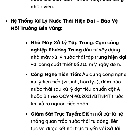
nhân viên.
Hệ Thống Xử Lý Nước Thải Hiện Đại – Bảo Vệ
Môi Trường Bền Vững:
Nhà Máy Xử Lý Tập Trung:
Cụm công
nghiệp Phương Trung
đầu tư xây dựng
nhà máy xử lý nước thải tập trung hiện đại
với công suất thiết kế 310 m³/ngày đêm.
Công Nghệ Tiên Tiến:
Áp dụng công nghệ
xử lý tiên tiến (vi sinh, hóa lý…), đảm bảo
nước thải sau xử lý đạt tiêu chuẩn cột A
hoặc B theo QCVN 40:2011/BTNMT trước
khi xả ra nguồn tiếp nhận.
Giám Sát Trực Tuyến:
Điểm nổi bật là hệ
thống quan trắc nước thải tự động, liên
tục và được kết nối trực tuyến với Sở Tài