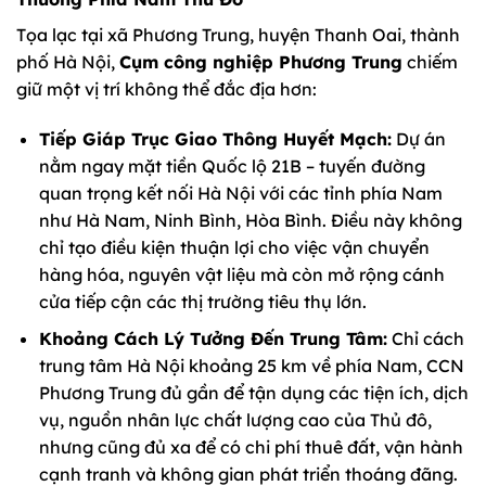
Tọa lạc tại xã Phương Trung, huyện Thanh Oai, thành
phố Hà Nội,
Cụm công nghiệp Phương Trung
chiếm
giữ một vị trí không thể đắc địa hơn:
Tiếp Giáp Trục Giao Thông Huyết Mạch:
Dự án
nằm ngay mặt tiền Quốc lộ 21B – tuyến đường
quan trọng kết nối Hà Nội với các tỉnh phía Nam
như Hà Nam, Ninh Bình, Hòa Bình. Điều này không
chỉ tạo điều kiện thuận lợi cho việc vận chuyển
hàng hóa, nguyên vật liệu mà còn mở rộng cánh
cửa tiếp cận các thị trường tiêu thụ lớn.
Khoảng Cách Lý Tưởng Đến Trung Tâm:
Chỉ cách
trung tâm Hà Nội khoảng 25 km về phía Nam, CCN
Phương Trung đủ gần để tận dụng các tiện ích, dịch
vụ, nguồn nhân lực chất lượng cao của Thủ đô,
nhưng cũng đủ xa để có chi phí thuê đất, vận hành
cạnh tranh và không gian phát triển thoáng đãng.