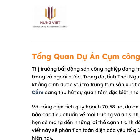
Chuyển
đến
nội
dung
Tổng Quan Dự Án Cụm công
Thị trường bất động sản công nghiệp đang tr
trong và ngoài nước. Trong đó, tỉnh Thái Nguy
khẳng định được vai trò trung tâm sản xuất 
Cẩm
đang thu hút sự quan tâm đặc biệt nhờ q
Với tổng diện tích quy hoạch 70.58 ha, dự 
bảo các tiêu chuẩn về môi trường và an sinh 
hẹn sẽ mang đến những lợi thế cạnh tranh đ
viết này sẽ phân tích toàn diện các yếu tố gi
hiện nay.