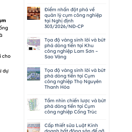
Điểm nhấn đột phá về
quản lý cụm công nghiệp
ụm
tại Nghị định
303/2026/NĐ-CP
hống
và
Tọa độ vàng sinh lời và bứt
phá dòng tiền tại Khu
công nghiệp Lam Sơn –
i cho
Sao Vàng
Tọa độ vàng sinh lời và bứt
ừ dự
phá dòng tiền tại Cụm
công nghiệp Thọ Nguyên
Thanh Hóa
Tầm nhìn chiến lược và bứt
phá dòng tiền tại Cụm
công nghiệp Cống Trúc
Cấp thiết sửa Luật Kinh
doanh bất động sản để gỡ