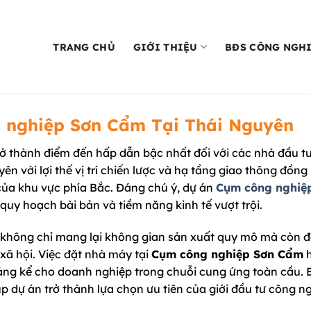
TRANG CHỦ
GIỚI THIỆU
BĐS CÔNG NGH
 nghiệp Sơn Cẩm Tại Thái Nguyên
ở thành điểm đến hấp dẫn bậc nhất đối với các nhà đầu t
ên với lợi thế vị trí chiến lược và hạ tầng giao thông đồng
của khu vực phía Bắc. Đáng chú ý, dự án
Cụm công nghiệ
uy hoạch bài bản và tiềm năng kinh tế vượt trội.
án không chỉ mang lại không gian sản xuất quy mô mà còn 
xã hội. Việc đặt nhà máy tại
Cụm công nghiệp Sơn Cẩm
áng kể cho doanh nghiệp trong chuỗi cung ứng toàn cầu. 
úp dự án trở thành lựa chọn ưu tiên của giới đầu tư công n