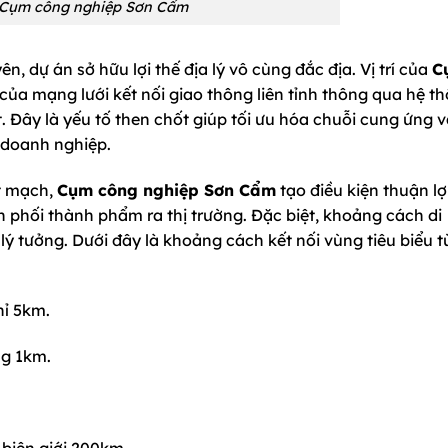
í Cụm công nghiệp Sơn Cẩm
, dự án sở hữu lợi thế địa lý vô cùng đắc địa. Vị trí của
C
ủa mạng lưới kết nối giao thông liên tỉnh thông qua hệ t
 Đây là yếu tố then chốt giúp tối ưu hóa chuỗi cung ứng 
 doanh nghiệp.
ết mạch,
Cụm công nghiệp Sơn Cẩm
tạo điều kiện thuận lợ
 phối thành phẩm ra thị trường. Đặc biệt, khoảng cách di
lý tưởng. Dưới đây là khoảng cách kết nối vùng tiêu biểu t
ỉ 5km.
ng 1km.
biên giới 200km.