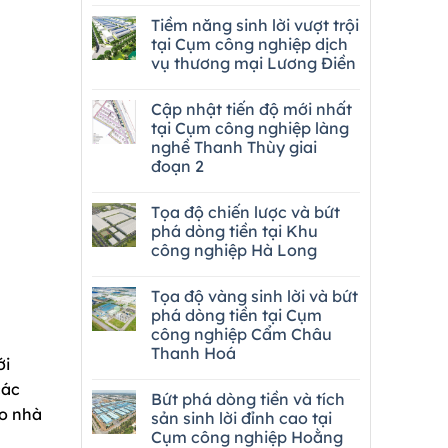
Tiềm năng sinh lời vượt trội
tại Cụm công nghiệp dịch
vụ thương mại Lương Điền
Cập nhật tiến độ mới nhất
tại Cụm công nghiệp làng
nghề Thanh Thùy giai
đoạn 2
Tọa độ chiến lược và bứt
phá dòng tiền tại Khu
công nghiệp Hà Long
Tọa độ vàng sinh lời và bứt
phá dòng tiền tại Cụm
công nghiệp Cẩm Châu
Thanh Hoá
ới
các
Bứt phá dòng tiền và tích
ho nhà
sản sinh lời đỉnh cao tại
Cụm công nghiệp Hoằng