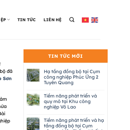
IỆP
TIN TỨC
LIÊN HỆ
TIN TỨC MỚI
ư
 bộ đã
Hạ tầng đồng bộ tại Cụm
công nghiệp Phúc Ứng 2
p Sơn
Tuyên Quang
Tiềm năng phát triển và
đảm
quy mô tại Khu công
hứa
nghiệp Võ Lao
Bài
Tiềm năng phát triển và hạ
ghiệp
tầng đồng bộ tại Cụm