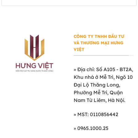
CÔNG TY TNHH ĐẦU TƯ
VÀ THƯƠNG MẠI HƯNG
VIỆT
»
Địa chỉ: Số A105 - BT2A,
Khu nhà ở Mễ Trì, Ngõ 10
Đại Lộ Thăng Long,
Phường Mễ Trì, Quận
Nam Từ Liêm, Hà Nội.
» MST: 0110856442
» 0965.1000.25