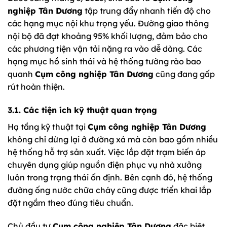
nghiệp Tân Dương
tập trung đẩy nhanh tiến độ cho
các hạng mục nội khu trọng yếu. Đường giao thông
nội bộ đã đạt khoảng 95% khối lượng, đảm bảo cho
các phương tiện vận tải nặng ra vào dễ dàng. Các
hạng mục hồ sinh thái và hệ thống tường rào bao
quanh
Cụm công nghiệp Tân Dương
cũng đang gấp
rút hoàn thiện.
3.1. Các tiện ích kỹ thuật quan trọng
Hạ tầng kỹ thuật tại
Cụm công nghiệp Tân Dương
không chỉ dừng lại ở đường xá mà còn bao gồm nhiều
hệ thống hỗ trợ sản xuất. Việc lắp đặt trạm biến áp
chuyên dụng giúp nguồn điện phục vụ nhà xưởng
luôn trong trạng thái ổn định. Bên cạnh đó, hệ thống
đường ống nước chữa cháy cũng được triển khai lắp
đặt ngầm theo đúng tiêu chuẩn.
Chủ đầu tư
Cụm công nghiệp Tân Dương
đặc biệt