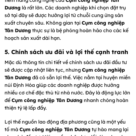
tiềm năng công nghệ của
Cụm công nghiệp Tân
Dương
là rất lớn. Các doanh nghiệp khi chọn đặt trụ
sở tại đây sẽ được hưởng lợi từ chuỗi cung ứng sản
xuất chuyên sâu. Không gian tại
Cụm công nghiệp
Tân Dương
thực sự là bệ phóng hoàn hảo cho các kế
hoạch sản xuất dài hạn.
5. Chính sách ưu đãi và lợi thế cạnh tranh
Mặc dù thông tin chi tiết về chính sách ưu đãi đầu tư
sẽ được cập nhật liên tục, nhưng
Cụm công nghiệp
Tân Dương
đã có sẵn lợi thế. Việc nằm tại huyện miền
núi Định Hóa giúp các doanh nghiệp được hưởng
nhiều cơ chế đặc thù từ nhà nước. Đây là động lực lớn
để
Cụm công nghiệp Tân Dương
nhanh chóng hoàn
thiện tỷ lệ lấp đầy.
Lợi thế nguồn lao động địa phương cũng là một yếu
tố mà
Cụm công nghiệp Tân Dương
tự hào mang lại