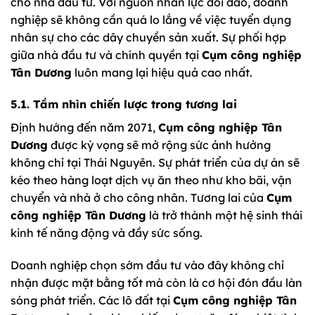
cho nhà đầu tư. Với nguồn nhân lực dồi dào, doanh
nghiệp sẽ không cần quá lo lắng về việc tuyển dụng
nhân sự cho các dây chuyền sản xuất. Sự phối hợp
giữa nhà đầu tư và chính quyền tại
Cụm công nghiệp
Tân Dương
luôn mang lại hiệu quả cao nhất.
5.1. Tầm nhìn chiến lược trong tương lai
Định hướng đến năm 2071,
Cụm công nghiệp Tân
Dương
được kỳ vọng sẽ mở rộng sức ảnh hưởng
không chỉ tại Thái Nguyên. Sự phát triển của dự án sẽ
kéo theo hàng loạt dịch vụ ăn theo như kho bãi, vận
chuyển và nhà ở cho công nhân. Tương lai của
Cụm
công nghiệp Tân Dương
là trở thành một hệ sinh thái
kinh tế năng động và đầy sức sống.
Doanh nghiệp chọn sớm đầu tư vào đây không chỉ
nhận được mặt bằng tốt mà còn là cơ hội đón đầu làn
sóng phát triển. Các lô đất tại
Cụm công nghiệp Tân