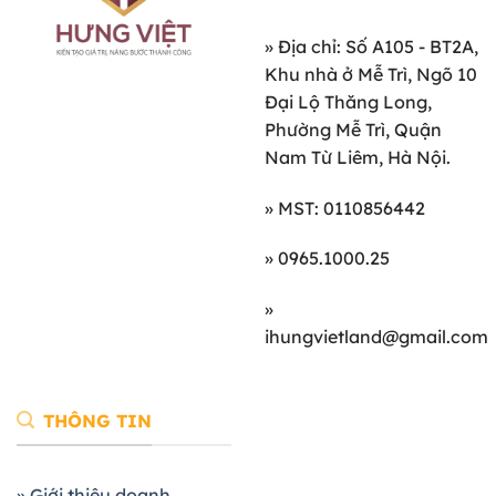
»
Địa chỉ: Số A105 - BT2A,
Khu nhà ở Mễ Trì, Ngõ 10
Đại Lộ Thăng Long,
Phường Mễ Trì, Quận
Nam Từ Liêm, Hà Nội.
» MST: 0110856442
» 0965.1000.25
»
ihungvietland@gmail.com
THÔNG TIN
» Giới thiệu doanh