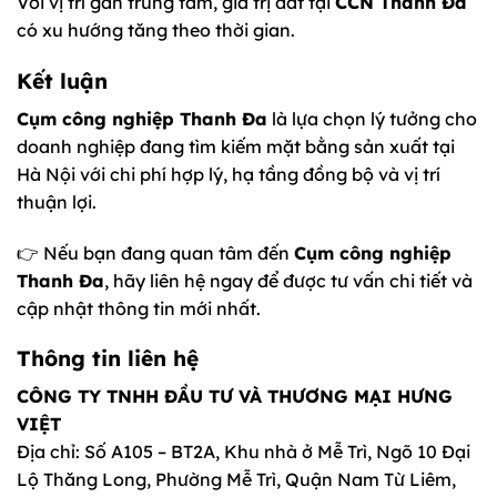
Với vị trí gần trung tâm, giá trị đất tại
CCN Thanh Đa
có xu hướng tăng theo thời gian.
Kết luận
Cụm công nghiệp Thanh Đa
là lựa chọn lý tưởng cho
doanh nghiệp đang tìm kiếm mặt bằng sản xuất tại
Hà Nội với chi phí hợp lý, hạ tầng đồng bộ và vị trí
thuận lợi.
👉 Nếu bạn đang quan tâm đến
Cụm công nghiệp
Thanh Đa
, hãy liên hệ ngay để được tư vấn chi tiết và
cập nhật thông tin mới nhất.
Thông tin liên hệ
CÔNG TY TNHH ĐẦU TƯ VÀ THƯƠNG MẠI HƯNG
VIỆT
Địa chỉ: Số A105 – BT2A, Khu nhà ở Mễ Trì, Ngõ 10 Đại
Lộ Thăng Long, Phường Mễ Trì, Quận Nam Từ Liêm,