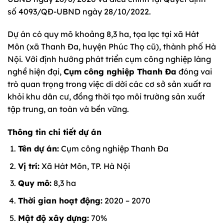
số 4093/QĐ-UBND ngày 28/10/2022.
Dự án có quy mô khoảng 8,3 ha, tọa lạc tại xã Hát
Môn (xã Thanh Đa, huyện Phúc Thọ cũ), thành phố Hà
Nội. Với định hướng phát triển cụm công nghiệp làng
nghề hiện đại,
Cụm công nghiệp Thanh Đa
đóng vai
trò quan trọng trong việc di dời các cơ sở sản xuất ra
khỏi khu dân cư, đồng thời tạo môi trường sản xuất
tập trung, an toàn và bền vững.
Thông tin chi tiết dự án
Tên dự án:
Cụm công nghiệp Thanh Đa
Vị trí:
Xã Hát Môn, TP. Hà Nội
Quy mô:
8,3 ha
Thời gian hoạt động:
2020 – 2070
Mật độ xây dựng:
70%