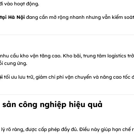
 đi vào hoạt động.
tại Hà Nội
đang cần mở rộng nhanh nhưng vẫn kiểm soá
hu cầu kho vận tăng cao. Kho bãi, trung tâm logistics trở
ỗi cung ứng.
ội
tối ưu lưu trữ, giảm chi phí vận chuyển và nâng cao tốc 
g sản công nghiệp hiệu quả
lý rõ ràng, được cấp phép đầy đủ. Điều này giúp hạn chế r