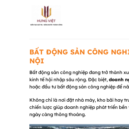
Chuyển
đến
nội
dung
BẤT ĐỘNG SẢN CÔNG NGH
NỘI
Bất động sản công nghiệp đang trở thành xu
kinh tế hội nhập sâu rộng. Đặc biệt,
doanh ng
hoặc đầu tư bất động sản công nghiệp để nân
Không chỉ là nơi đặt nhà máy, kho bãi hay tr
chiến lược giúp doanh nghiệp phát triển bền
ngày càng thông thoáng.