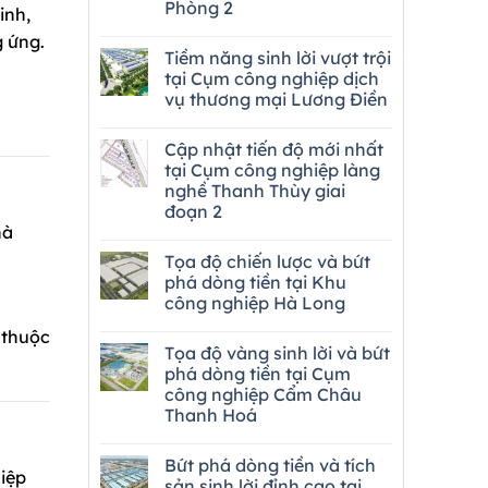
Phòng 2
inh,
 ứng.
Tiềm năng sinh lời vượt trội
tại Cụm công nghiệp dịch
vụ thương mại Lương Điền
Cập nhật tiến độ mới nhất
tại Cụm công nghiệp làng
nghề Thanh Thùy giai
đoạn 2
hà
Tọa độ chiến lược và bứt
phá dòng tiền tại Khu
công nghiệp Hà Long
 thuộc
Tọa độ vàng sinh lời và bứt
phá dòng tiền tại Cụm
công nghiệp Cẩm Châu
Thanh Hoá
Bứt phá dòng tiền và tích
iệp
sản sinh lời đỉnh cao tại