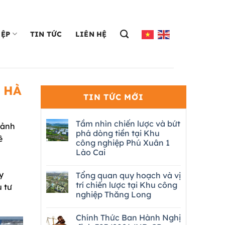
IỆP
TIN TỨC
LIÊN HỆ
 HÀ
TIN TỨC MỚI
Tầm nhìn chiến lược và bứt
cảnh
phá dòng tiền tại Khu
ê
công nghiệp Phú Xuân 1
Lào Cai
y
Tổng quan quy hoạch và vị
trí chiến lược tại Khu công
u tư
nghiệp Thăng Long
Chính Thức Ban Hành Nghị