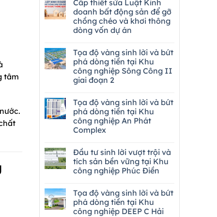
Cấp thiết sửa Luật Kinh
doanh bất động sản để gỡ
chồng chéo và khơi thông
dòng vốn dự án
Tọa độ vàng sinh lời và bứt
phá dòng tiền tại Khu
à
công nghiệp Sông Công II
g tâm
giai đoạn 2
Tọa độ vàng sinh lời và bứt
 nước.
phá dòng tiền tại Khu
công nghiệp An Phát
 chất
Complex
Đầu tư sinh lời vượt trội và
tích sản bền vững tại Khu
g
công nghiệp Phúc Điền
Tọa độ vàng sinh lời và bứt
phá dòng tiền tại Khu
công nghiệp DEEP C Hải