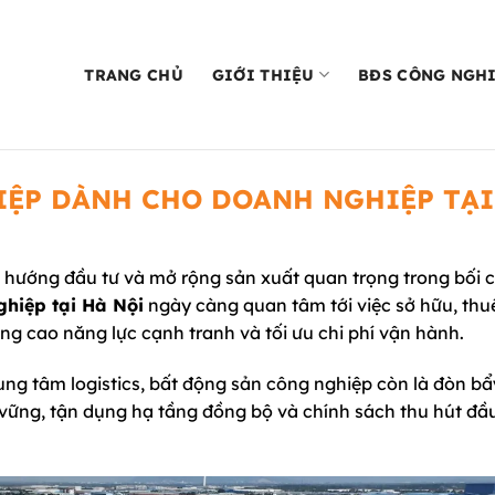
TRANG CHỦ
GIỚI THIỆU
BĐS CÔNG NGH
IỆP DÀNH CHO DOANH NGHIỆP TẠI
 hướng đầu tư và mở rộng sản xuất quan trọng trong bối 
hiệp tại Hà Nội
ngày càng quan tâm tới việc sở hữu, thu
g cao năng lực cạnh tranh và tối ưu chi phí vận hành.
ung tâm logistics, bất động sản công nghiệp còn là đòn bẩ
 vững, tận dụng hạ tầng đồng bộ và chính sách thu hút đầ