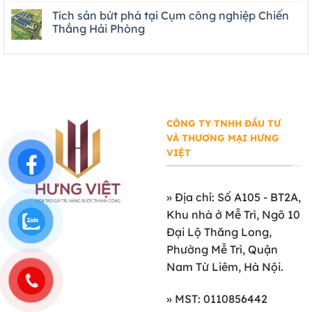
Tích sản bứt phá tại Cụm công nghiệp Chiến
Thắng Hải Phòng
CÔNG TY TNHH ĐẦU TƯ
VÀ THƯƠNG MẠI HƯNG
VIỆT
»
Địa chỉ: Số A105 - BT2A,
Khu nhà ở Mễ Trì, Ngõ 10
Đại Lộ Thăng Long,
Phường Mễ Trì, Quận
Nam Từ Liêm, Hà Nội.
» MST: 0110856442