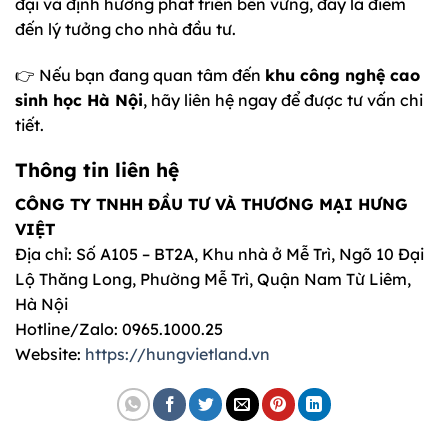
đại và định hướng phát triển bền vững, đây là điểm
đến lý tưởng cho nhà đầu tư.
👉 Nếu bạn đang quan tâm đến
khu công nghệ cao
sinh học Hà Nội
, hãy liên hệ ngay để được tư vấn chi
tiết.
Thông tin liên hệ
CÔNG TY TNHH ĐẦU TƯ VÀ THƯƠNG MẠI HƯNG
VIỆT
Địa chỉ: Số A105 – BT2A, Khu nhà ở Mễ Trì, Ngõ 10 Đại
Lộ Thăng Long, Phường Mễ Trì, Quận Nam Từ Liêm,
Hà Nội
Hotline/Zalo: 0965.1000.25
Website:
https://hungvietland.vn