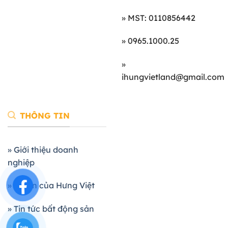
» MST: 0110856442
» 0965.1000.25
»
ihungvietland@gmail.com
THÔNG TIN
» Giới thiệu doanh
nghiệp
» Dự án của Hưng Việt
» Tin tức bất động sản