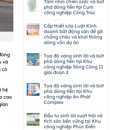
Tầm nhìn chiến lược và bứt
phá dòng tiền tại Cụm
công nghiệp Cống Trúc
Cấp thiết sửa Luật Kinh
doanh bất động sản để gỡ
chồng chéo và khơi thông
dòng vốn dự án
 đóng
Tọa độ vàng sinh lời và bứt
phá dòng tiền tại Khu
u và
công nghiệp Sông Công II
B
có
giai đoạn 2
Tọa độ vàng sinh lời và bứt
ừ hệ
phá dòng tiền tại Khu
công nghiệp An Phát
ao cao
Complex
gian
Đầu tư sinh lời vượt trội và
tích sản bền vững tại Khu
công nghiệp Phúc Điền