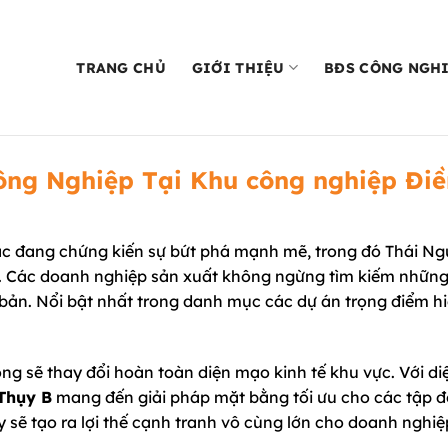
TRANG CHỦ
GIỚI THIỆU
BĐS CÔNG NGH
ng Nghiệp Tại Khu công nghiệp Đi
ắc đang chứng kiến sự bứt phá mạnh mẽ, trong đó Thái N
I. Các doanh nghiệp sản xuất không ngừng tìm kiếm nhữn
ài bản. Nổi bật nhất trong danh mục các dự án trọng điểm h
.
g sẽ thay đổi hoàn toàn diện mạo kinh tế khu vực. Với diệ
Thụy B
mang đến giải pháp mặt bằng tối ưu cho các tập 
y sẽ tạo ra lợi thế cạnh tranh vô cùng lớn cho doanh nghiệ