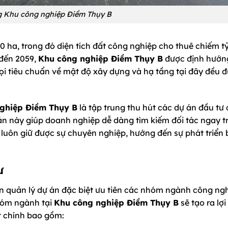
g Khu công nghiệp Điềm Thụy B
0 ha, trong đó diện tích đất công nghiệp cho thuê chiếm t
 đến 2059,
Khu công nghiệp Điềm Thụy B
được định hướng
ọi tiêu chuẩn về mật độ xây dựng và hạ tầng tại đây đều 
ghiệp Điềm Thụy B
là tập trung thu hút các dự án đầu tư 
n này giúp doanh nghiệp dễ dàng tìm kiếm đối tác ngay t
n luôn giữ được sự chuyên nghiệp, hướng đến sự phát triển
ư
 quản lý dự án đặc biệt ưu tiên các nhóm ngành công ng
hóm ngành tại
Khu công nghiệp Điềm Thụy B
sẽ tạo ra lợi
t chính bao gồm: