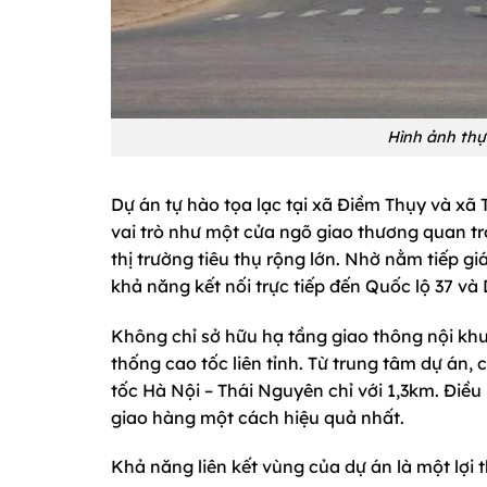
Hình ảnh thự
Dự án tự hào tọa lạc tại xã Điềm Thụy và xã 
vai trò như một cửa ngõ giao thương quan t
thị trường tiêu thụ rộng lớn. Nhờ nằm tiếp gi
khả năng kết nối trực tiếp đến Quốc lộ 37 và
Không chỉ sở hữu hạ tầng giao thông nội kh
thống cao tốc liên tỉnh. Từ trung tâm dự án,
tốc Hà Nội – Thái Nguyên chỉ với 1,3km. Điều 
giao hàng một cách hiệu quả nhất.
Khả năng liên kết vùng của dự án là một lợi t