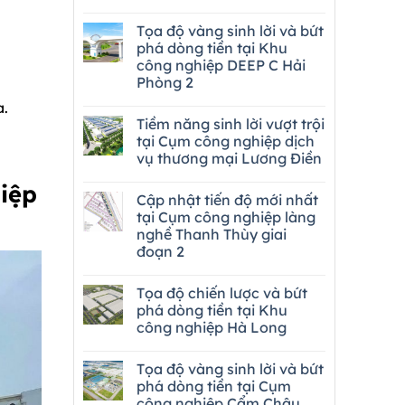
Tọa độ vàng sinh lời và bứt
phá dòng tiền tại Khu
công nghiệp DEEP C Hải
Phòng 2
a.
Tiềm năng sinh lời vượt trội
tại Cụm công nghiệp dịch
vụ thương mại Lương Điền
iệp
Cập nhật tiến độ mới nhất
tại Cụm công nghiệp làng
nghề Thanh Thùy giai
đoạn 2
Tọa độ chiến lược và bứt
phá dòng tiền tại Khu
công nghiệp Hà Long
Tọa độ vàng sinh lời và bứt
phá dòng tiền tại Cụm
công nghiệp Cẩm Châu