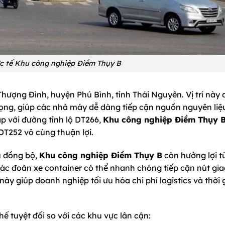
c tế Khu công nghiệp Điềm Thụy B
Thượng Đình, huyện Phú Bình, tỉnh Thái Nguyên. Vị trí này
rọng, giúp các nhà máy dễ dàng tiếp cận nguồn nguyên liệ
áp với đường tỉnh lộ DT266,
Khu công nghiệp Điềm Thụy 
 DT252 vô cùng thuận lợi.
u đồng bộ,
Khu công nghiệp Điềm Thụy B
còn hưởng lợi t
 các đoàn xe container có thể nhanh chóng tiếp cận nút gi
này giúp doanh nghiệp tối ưu hóa chi phí logistics và thời 
hế tuyệt đối so với các khu vực lân cận: