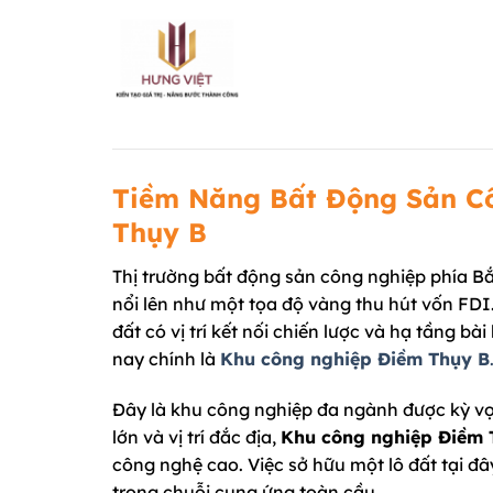
Chuyển
đến
nội
dung
Tiềm Năng Bất Động Sản Cô
Thụy B
Thị trường bất động sản công nghiệp phía B
nổi lên như một tọa độ vàng thu hút vốn FD
đất có vị trí kết nối chiến lược và hạ tầng b
nay chính là
Khu công nghiệp Điềm Thụy B
Đây là khu công nghiệp đa ngành được kỳ vọn
lớn và vị trí đắc địa,
Khu công nghiệp Điềm 
công nghệ cao. Việc sở hữu một lô đất tại đâ
trong chuỗi cung ứng toàn cầu.