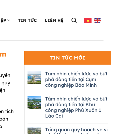
IỆP
TIN TỨC
LIÊN HỆ
ềm
TIN TỨC MỚI
Tầm nhìn chiến lược và bứt
guyên
phá dòng tiền tại Cụm
g quỹ
công nghiệp Bảo Minh
iện
Tầm nhìn chiến lược và bứt
phá dòng tiền tại Khu
công nghiệp Phú Xuân 1
n tích
Lào Cai
đoàn
p
Tổng quan quy hoạch và vị