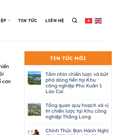
IỆP
TIN TỨC
LIÊN HỆ
TIN TỨC MỚI
hiến
ỏi
Tầm nhìn chiến lược và bứt
phá dòng tiền tại Khu
ể cơn
công nghiệp Phú Xuân 1
Lào Cai
Tổng quan quy hoạch và vị
trí chiến lược tại Khu công
nghiệp Thăng Long
Chính Thức Ban Hành Nghị