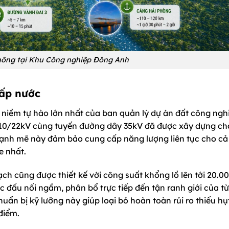
thông tại Khu Công nghiệp Đông Anh
cấp nước
g niềm tự hào lớn nhất của ban quản lý dự án đất công ngh
 110/22kV cùng tuyến đường dây 35kV đã được xây dựng ch
mạnh mẽ này đảm bảo cung cấp năng lượng liên tục cho cả
e nhất.
ch cũng được thiết kế với công suất khổng lồ lên tới 20.0
ấu nối ngầm, phân bổ trực tiếp đến tận ranh giới của từ
chuẩn bị kỹ lưỡng này giúp loại bỏ hoàn toàn rủi ro thiếu hụ
điểm.