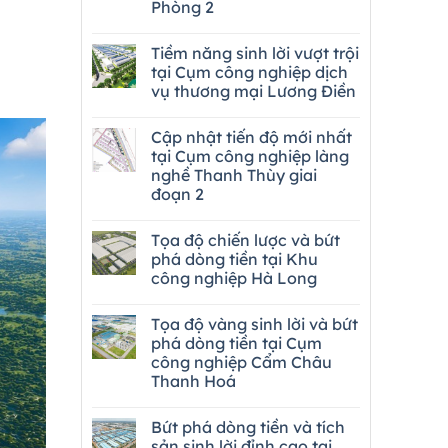
Phòng 2
Tiềm năng sinh lời vượt trội
tại Cụm công nghiệp dịch
vụ thương mại Lương Điền
Cập nhật tiến độ mới nhất
tại Cụm công nghiệp làng
nghề Thanh Thùy giai
đoạn 2
Tọa độ chiến lược và bứt
phá dòng tiền tại Khu
công nghiệp Hà Long
Tọa độ vàng sinh lời và bứt
phá dòng tiền tại Cụm
công nghiệp Cẩm Châu
Thanh Hoá
Bứt phá dòng tiền và tích
sản sinh lời đỉnh cao tại