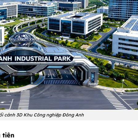
ối cảnh 3D Khu Công nghiệp Đông Anh
 tiên