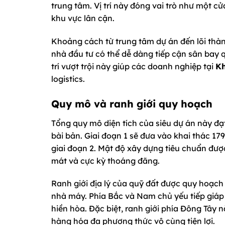
trung tâm. Vị trí này đóng vai trò như một c
khu vực lân cận.
Khoảng cách từ trung tâm dự án đến lõi thà
nhà đầu tư có thể dễ dàng tiếp cận sân bay q
trí vượt trội này giúp các doanh nghiệp tại
Kh
logistics.
Quy mô và ranh giới quy hoạch
Tổng quy mô diện tích của siêu dự án này đạ
bài bản. Giai đoạn 1 sẽ đưa vào khai thác 17
giai đoạn 2. Mật độ xây dựng tiêu chuẩn đư
mát và cực kỳ thoáng đãng.
Ranh giới địa lý của quỹ đất được quy hoạch
nhà máy. Phía Bắc và Nam chủ yếu tiếp giáp
hiền hòa. Đặc biệt, ranh giới phía Đông Tây 
hàng hóa đa phương thức vô cùng tiện lợi.