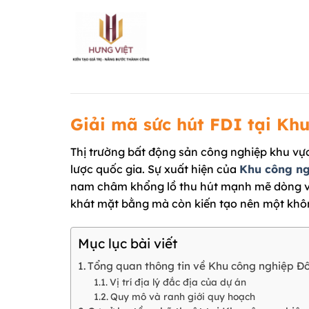
Chuyển
đến
nội
dung
Giải mã sức hút FDI tại Kh
Thị trường bất động sản công nghiệp khu v
lược quốc gia. Sự xuất hiện của
Khu công n
nam châm khổng lồ thu hút mạnh mẽ dòng vốn
khát mặt bằng mà còn kiến tạo nên một không
Mục lục bài viết
Tổng quan thông tin về Khu công nghiệp Đ
Vị trí địa lý đắc địa của dự án
Quy mô và ranh giới quy hoạch