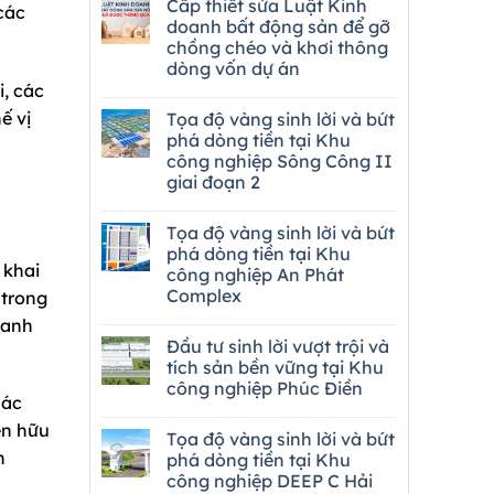
Cấp thiết sửa Luật Kinh
các
doanh bất động sản để gỡ
chồng chéo và khơi thông
dòng vốn dự án
, các
ế vị
Tọa độ vàng sinh lời và bứt
phá dòng tiền tại Khu
công nghiệp Sông Công II
giai đoạn 2
Tọa độ vàng sinh lời và bứt
phá dòng tiền tại Khu
 khai
công nghiệp An Phát
Complex
 trong
xanh
Đầu tư sinh lời vượt trội và
tích sản bền vững tại Khu
công nghiệp Phúc Điền
các
ện hữu
Tọa độ vàng sinh lời và bứt
n
phá dòng tiền tại Khu
công nghiệp DEEP C Hải