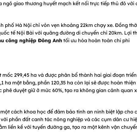
ửa ngõ giao thương huyết mạch kết nối trực tiếp thủ đô với 
nh phố Hà Nội chỉ vỏn vẹn khoảng 22km chạy xe. Đồng thời
uốc tế Nội Bài với quãng đường di chuyển chỉ 20km. Lợi th
u công nghiệp Đông Anh
tối ưu hóa hoàn toàn chi phí
t mốc 299,45 ha và được phân bổ thành hai giai đoạn triển
9,1 ha mặt bằng, phần 120,35 ha còn lại sẽ được hoàn thiện
ợc phê duyệt giữ ở mức 60%, tạo ra không gian cảnh quan 
 một cách khoa học để đảm bảo tính an ninh biệt lập cho 
 với phần đất canh tác nông nghiệp và các cụm dân cư hi
nằm liền kề với tuyến đường ga, tạo ra một kênh vận chuyể