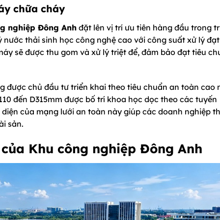
háy chữa cháy
g nghiệp Đông Anh
đặt lên vị trí ưu tiên hàng đầu trong tri
 nước thải sinh học công nghệ cao với công suất xử lý đạt
y sẽ được thu gom và xử lý triệt để, đảm bảo đạt tiêu c
 được chủ đầu tư triển khai theo tiêu chuẩn an toàn cao 
D110 đến D315mm được bố trí khoa học dọc theo các tuyến
 diện của mạng lưới an toàn này giúp các doanh nghiệp t
i sản.
ư của
Khu công nghiệp Đông Anh