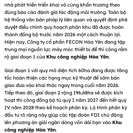
nhà phát triển triển khai vô cùng khẩn trương theo
đúng báo cáo đánh giá tác động môi trường. Toàn bộ
hệ thống văn bản pháp lý liên quan và quyết định phê
duyệt điều chỉnh quy hoạch phân khu đã được hoàn
thành đồng bộ trước năm 2026 một cách thuận lợi.
Hiện nay, Công ty cổ phần FECON Hòa Yên đang tập
trung mọi nguồn lực máy móc thiết bị để thi công rầm
rộ giai đoạn 1 của
Khu công nghiệp Hòa Yên
.
Giai đoạn 1 với quy mô diện tích 60ha đang được tăng
tốc hoàn thiện các hạng mục kỹ thuật để sớm bàn
giao đưa vào khai thác ngay trong cuối năm 2026.
Tiếp theo đó, giai đoạn 2 rộng 196,68ha sẽ được kích
hoạt thi công đồng bộ từ quý I năm 2027 đến hết quý
IV năm 2028 theo kế hoạch phân kỳ. Lộ trình phân kỳ
đầu tư rõ ràng này giúp các tập đoàn FDI chủ động
lên phương án giải ngân dòng vốn dài hạn vào
Khu
công nghiệp Hòa Yên
.