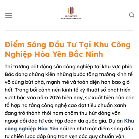
Chuyển
đến
nội
dung
Điểm Sáng Đầu Tư Tại Khu Công
Nghiệp Hòa Yên Bắc Ninh
Thị trường bất động sản công nghiệp tại khu vực phía
Bắc đang chứng kiến những bước tăng trưởng kinh tế
vô cùng bứt phá, mạnh mẽ và toàn diện hơn bao giờ
hết. Trong bối cảnh nền kinh tế kỹ thuật số phát triển
vượt bậc vào năm 2026 hiện nay, sự xuất hiện của các
tổ hợp hạ tầng công nghệ cao đạt tiêu chuẩn xanh
đang trở thành thỏi nam châm thu hút dòng vốn
ngoại dồi dào từ các tập đoàn đa quốc gia. Dự án
Khu
công nghiệp Hòa Yên
nổi lên như một điểm sáng đầu
tư chiến lược đáp ứng trọn vẹn các quy chuẩn vận