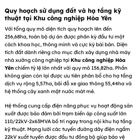
Quy hoạch sử dụng đất và hạ tầng kỹ
thuật tại
Khu công nghiệp Hòa Yên
Với tổng quy mô diện tích quy hoạch lên đến
256,68ha, toàn bộ dự án được phân kỳ đầu tư một
cách khoa học, thông minh và cực kỳ bài bản. Diện
tích đất dành riêng cho mục đích xây dựng nhà máy
nhà xưởng công nghiệp tại
Khu công nghiệp Hòa
Yên
chiếm tỷ lệ lớn nhất với quy mô 156,82ha. Phần
không gian còn lại được ưu tiên phân bổ cho hạ tầng
dịch vụ rộng 5,57ha, bãi đỗ xe giao thông 55,44ha và
hệ thống cây xanh mặt nước mát mẻ.
Hệ thống cung cấp điện năng phục vụ hoạt động sản
xuất được bảo đảm bởi trạm biến áp công suất lớn
110/22kV-2x63MVA bố trí ngay trong nội khu hạ tầng
kỹ thuật. Mạng lưới các tuyến đường dây điện ngầm
22kV xuất tuyến được đầu tư đồng bộ giúp bảo vệ