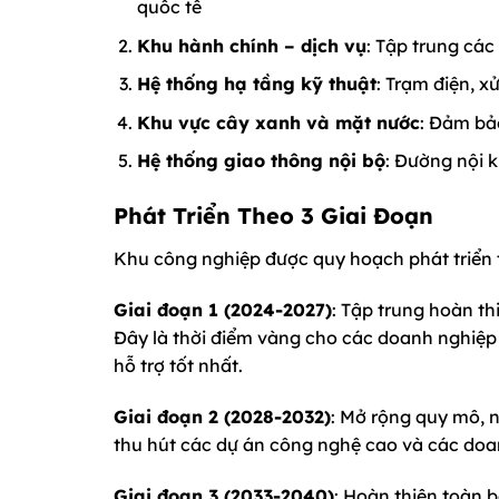
quốc tế
Khu hành chính – dịch vụ
: Tập trung các
Hệ thống hạ tầng kỹ thuật
: Trạm điện, xử
Khu vực cây xanh và mặt nước
: Đảm bả
Hệ thống giao thông nội bộ
: Đường nội k
Phát Triển Theo 3 Giai Đoạn
Khu công nghiệp được quy hoạch phát triển t
Giai đoạn 1 (2024-2027)
: Tập trung hoàn th
Đây là thời điểm vàng cho các doanh nghiệp 
hỗ trợ tốt nhất.
Giai đoạn 2 (2028-2032)
: Mở rộng quy mô, n
thu hút các dự án công nghệ cao và các doa
Giai đoạn 3 (2033-2040)
: Hoàn thiện toàn 