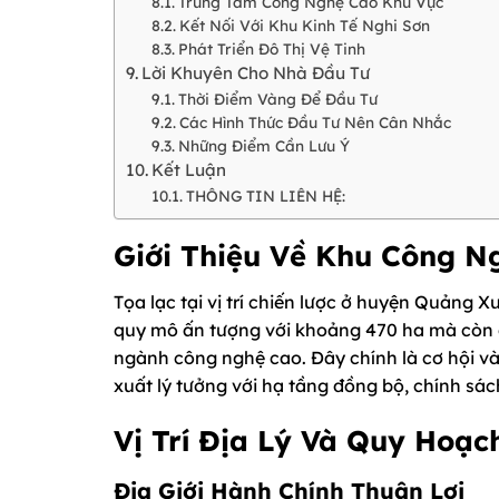
Trung Tâm Công Nghệ Cao Khu Vực
Kết Nối Với Khu Kinh Tế Nghi Sơn
Phát Triển Đô Thị Vệ Tinh
Lời Khuyên Cho Nhà Đầu Tư
Thời Điểm Vàng Để Đầu Tư
Các Hình Thức Đầu Tư Nên Cân Nhắc
Những Điểm Cần Lưu Ý
Kết Luận
THÔNG TIN LIÊN HỆ:
Giới Thiệu Về Khu Công N
Tọa lạc tại vị trí chiến lược ở huyện Quảng
quy mô ấn tượng với khoảng 470 ha mà còn đ
ngành công nghệ cao. Đây chính là cơ hội v
xuất lý tưởng với hạ tầng đồng bộ, chính sác
Vị Trí Địa Lý Và Quy Hoạc
Địa Giới Hành Chính Thuận Lợi