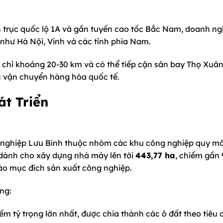
n trục quốc lộ 1A và gần tuyến cao tốc Bắc Nam, doanh ng
 như Hà Nội, Vinh và các tỉnh phía Nam.
 chỉ khoảng 20-30 km và có thể tiếp cận sân bay Thọ Xuâ
ệc vận chuyển hàng hóa quốc tế.
t Triển
 nghiệp Lưu Bình thuộc nhóm các khu công nghiệp quy mô
h dành cho xây dựng nhà máy lên tới
443,77 ha
, chiếm gần
 vào mục đích sản xuất công nghiệp.
ng:
ếm tỷ trọng lớn nhất, được chia thành các ô đất theo tiêu