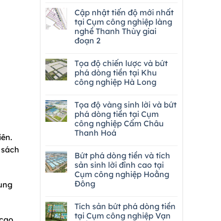
Cập nhật tiến độ mới nhất
tại Cụm công nghiệp làng
nghề Thanh Thùy giai
đoạn 2
Tọa độ chiến lược và bứt
phá dòng tiền tại Khu
công nghiệp Hà Long
Tọa độ vàng sinh lời và bứt
phá dòng tiền tại Cụm
công nghiệp Cẩm Châu
Thanh Hoá
iên.
 sách
Bứt phá dòng tiền và tích
sản sinh lời đỉnh cao tại
Cụm công nghiệp Hoằng
Đông
rung
Tích sản bứt phá dòng tiền
tại Cụm công nghiệp Vạn
 cao