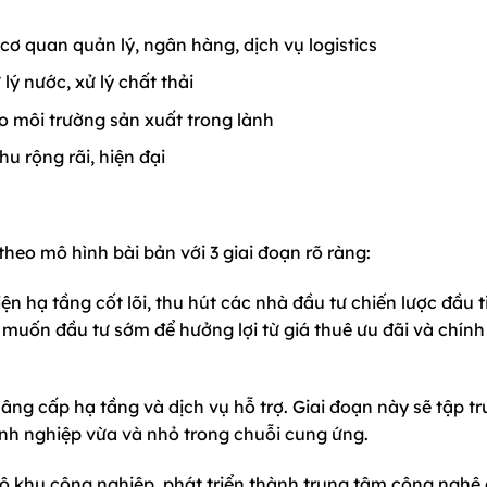
 cơ quan quản lý, ngân hàng, dịch vụ logistics
 lý nước, xử lý chất thải
o môi trường sản xuất trong lành
hu rộng rãi, hiện đại
heo mô hình bài bản với 3 giai đoạn rõ ràng:
iện hạ tầng cốt lõi, thu hút các nhà đầu tư chiến lược đầu t
muốn đầu tư sớm để hưởng lợi từ giá thuê ưu đãi và chính
âng cấp hạ tầng và dịch vụ hỗ trợ. Giai đoạn này sẽ tập t
nh nghiệp vừa và nhỏ trong chuỗi cung ứng.
bộ khu công nghiệp, phát triển thành trung tâm công nghệ