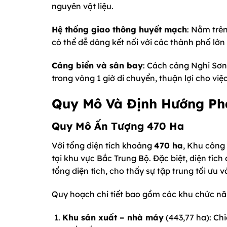
nguyên vật liệu.
Hệ thống giao thông huyết mạch
: Nằm trê
có thể dễ dàng kết nối với các thành phố lớn
Cảng biển và sân bay
: Cách cảng Nghi Sơn
trong vòng 1 giờ di chuyển, thuận lợi cho vi
Quy Mô Và Định Hướng Phá
Quy Mô Ấn Tượng 470 Ha
Với tổng diện tích khoảng
470 ha
, Khu công
tại khu vực Bắc Trung Bộ. Đặc biệt, diện tíc
tổng diện tích, cho thấy sự tập trung tối ưu
Quy hoạch chi tiết bao gồm các khu chức nă
Khu sản xuất – nhà máy
(443,77 ha): Chi