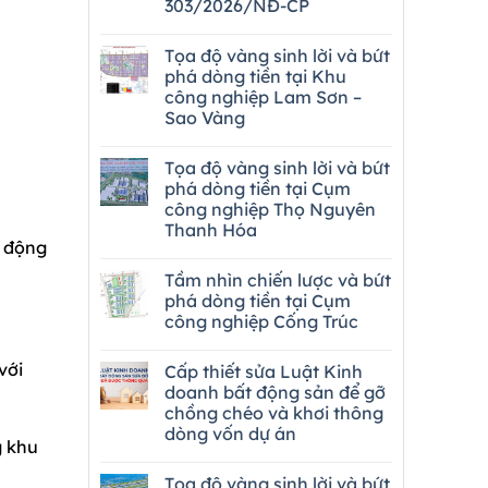
303/2026/NĐ-CP
Tọa độ vàng sinh lời và bứt
phá dòng tiền tại Khu
công nghiệp Lam Sơn –
Sao Vàng
Tọa độ vàng sinh lời và bứt
phá dòng tiền tại Cụm
công nghiệp Thọ Nguyên
Thanh Hóa
o động
Tầm nhìn chiến lược và bứt
phá dòng tiền tại Cụm
công nghiệp Cống Trúc
với
Cấp thiết sửa Luật Kinh
doanh bất động sản để gỡ
chồng chéo và khơi thông
dòng vốn dự án
g khu
Tọa độ vàng sinh lời và bứt