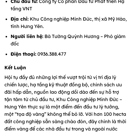
Chủ đầu tư:
Công ty Cổ phần Đầu tư Phát triển Hạ
tầng VNT
Địa chỉ:
Khu Công nghiệp Minh Đức, thị xã Mỹ Hào,
tỉnh Hưng Yên.
Người liên hệ:
Bà Tường Quỳnh Hương – Phó giám
đốc
Điện thoại:
0936.388.477
Kết Luận
Hội tụ đầy đủ những lợi thế vượt trội từ vị trí địa lý
chiến lược, hạ tầng kỹ thuật đồng bộ, chính sách ưu
đãi hấp dẫn, nguồn lao động dồi dào đến sự hỗ trợ
tận tâm từ chủ đầu tư, Khu Công nghiệp Minh Đức –
Hưng Yên thực sự là một điểm đến đầu tư lý tưởng,
một “tọa độ vàng” không thể bỏ lỡ. Với hơn 100 hecta
đất công nghiệp sẵn sàng chào đón, đây chính là thời
điểm vàng để các nhà đầu tư trong và ngoài nước