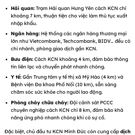
Hải quan:
Trạm Hải quan Hưng Yên cách KCN chỉ
khoảng 7 km, thuận tiện cho việc làm thủ tục xuất
nhập khẩu.
Ngân hàng:
Hệ thống các ngân hàng thương mại
lớn như Vietcombank, Techcombank, BIDV… đều có
chi nhánh, phòng giao dịch gần KCN.
Bưu điện:
Cách KCN khoảng 4 km, đảm bảo thông
tin liên lạc và chuyển phát nhanh chóng.
Y tế:
Gần Trung tâm y tế thị xã Mỹ Hào (4 km) và
Bệnh viện Đa khoa Phố Nối (10 km), sẵn sàng
chăm sóc sức khỏe cho người lao động.
Phòng cháy chữa cháy:
Đội cảnh sát PCCC
chuyên nghiệp cách KCN chỉ 8 km, đảm bảo khả
năng ứng phó nhanh chóng khi có sự cố.
Đặc biệt, chủ đầu tư KCN Minh Đức còn cung cấp
dịch