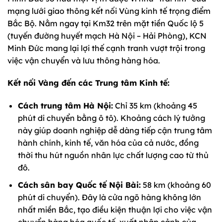
mạng lưới giao thông kết nối Vùng kinh tế trọng điểm
Bắc Bộ. Nằm ngay tại Km32 trên mặt tiền Quốc lộ 5
(tuyến đường huyết mạch Hà Nội – Hải Phòng), KCN
Minh Đức mang lại lợi thế cạnh tranh vượt trội trong
việc vận chuyển và lưu thông hàng hóa.
Kết nối Vàng đến các Trung tâm Kinh tế:
Cách trung tâm Hà Nội:
Chỉ 35 km (khoảng 45
phút di chuyển bằng ô tô). Khoảng cách lý tưởng
này giúp doanh nghiệp dễ dàng tiếp cận trung tâm
hành chính, kinh tế, văn hóa của cả nước, đồng
thời thu hút nguồn nhân lực chất lượng cao từ thủ
đô.
Cách sân bay Quốc tế Nội Bài:
58 km (khoảng 60
phút di chuyển). Đây là cửa ngõ hàng không lớn
nhất miền Bắc, tạo điều kiện thuận lợi cho việc vận
chuyển hàng hóa quốc tế, xuất nhập cảnh của