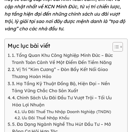
cập nhật nhất về KCN Minh Đức, từ vị trí chiến lược,
hạ tầng hiện đại đến những chính sách ưu đãi vượt
trội, lý giải tại sao nơi đây được mệnh danh là “tọa độ
vàng” cho các nhà đầu tư.
Mục lục bài viết
1. Tổng Quan Khu Công Nghiệp Minh Đức – Bức
Tranh Toàn Cảnh Về Một Điểm Đến Tiềm Năng
2. Vị Trí “Kim Cương” – Đòn Bẩy Kết Nối Giao
Thương Hoàn Hảo
3. Hạ Tầng Kỹ Thuật Đồng Bộ, Hiện Đại – Nền
Tảng Vững Chắc Cho Sản Xuất
4. Chính Sách Ưu Đãi Đầu Tư Vượt Trội – Tối Ưu
Hóa Lợi Nhuận
Ưu Đãi Thuế Thu Nhập Doanh Nghiệp (TNDN)
Ưu Đãi Thuế Nhập Khẩu
5. Đa Dạng Ngành Nghề Thu Hút Đầu Tư – Mở
Rộng Cơ Hội Hợp Tác