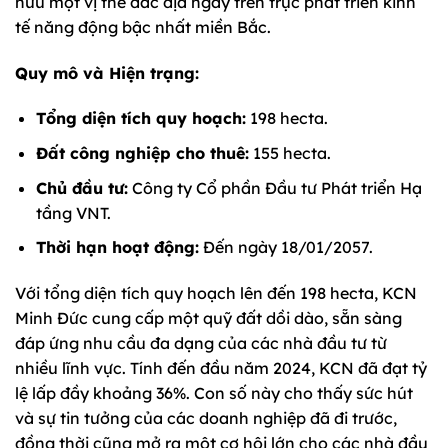
hữu một vị thế đắc địa ngay trên trục phát triển kinh
tế năng động bậc nhất miền Bắc.
Quy mô và Hiện trạng:
Tổng diện tích quy hoạch:
198 hecta.
Đất công nghiệp cho thuê:
155 hecta.
Chủ đầu tư:
Công ty Cổ phần Đầu tư Phát triển Hạ
tầng VNT.
Thời hạn hoạt động:
Đến ngày 18/01/2057.
Với tổng diện tích quy hoạch lên đến 198 hecta, KCN
Minh Đức cung cấp một quỹ đất dồi dào, sẵn sàng
đáp ứng nhu cầu đa dạng của các nhà đầu tư từ
nhiều lĩnh vực. Tính đến đầu năm 2024, KCN đã đạt tỷ
lệ lấp đầy khoảng 36%. Con số này cho thấy sức hút
và sự tin tưởng của các doanh nghiệp đã đi trước,
đồng thời cũng mở ra một cơ hội lớn cho các nhà đầu