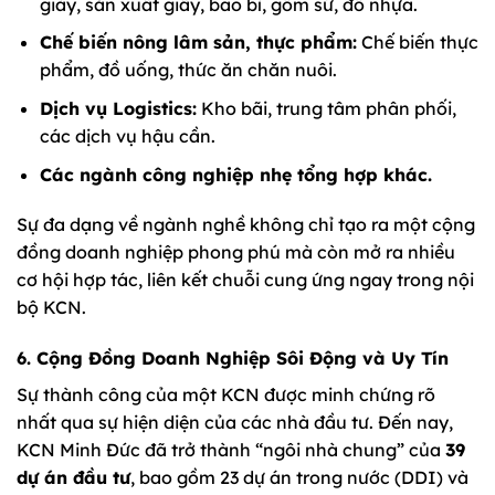
giày, sản xuất giấy, bao bì, gốm sứ, đồ nhựa.
Chế biến nông lâm sản, thực phẩm:
Chế biến thực
phẩm, đồ uống, thức ăn chăn nuôi.
Dịch vụ Logistics:
Kho bãi, trung tâm phân phối,
các dịch vụ hậu cần.
Các ngành công nghiệp nhẹ tổng hợp khác.
Sự đa dạng về ngành nghề không chỉ tạo ra một cộng
đồng doanh nghiệp phong phú mà còn mở ra nhiều
cơ hội hợp tác, liên kết chuỗi cung ứng ngay trong nội
bộ KCN.
6. Cộng Đồng Doanh Nghiệp Sôi Động và Uy Tín
Sự thành công của một KCN được minh chứng rõ
nhất qua sự hiện diện của các nhà đầu tư. Đến nay,
KCN Minh Đức đã trở thành “ngôi nhà chung” của
39
dự án đầu tư
, bao gồm 23 dự án trong nước (DDI) và