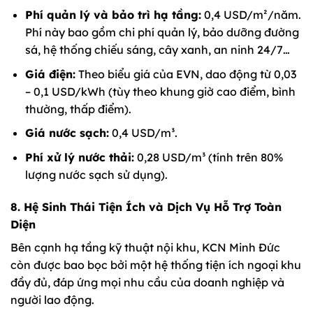
Phí quản lý và bảo trì hạ tầng:
0,4 USD/m²/năm.
Phí này bao gồm chi phí quản lý, bảo dưỡng đường
sá, hệ thống chiếu sáng, cây xanh, an ninh 24/7…
Giá điện:
Theo biểu giá của EVN, dao động từ 0,03
– 0,1 USD/kWh (tùy theo khung giờ cao điểm, bình
thường, thấp điểm).
Giá nước sạch:
0,4 USD/m³.
Phí xử lý nước thải:
0,28 USD/m³ (tính trên 80%
lượng nước sạch sử dụng).
8. Hệ Sinh Thái Tiện Ích và Dịch Vụ Hỗ Trợ Toàn
Diện
Bên cạnh hạ tầng kỹ thuật nội khu, KCN Minh Đức
còn được bao bọc bởi một hệ thống tiện ích ngoại khu
đầy đủ, đáp ứng mọi nhu cầu của doanh nghiệp và
người lao động.