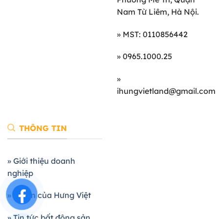
Nam Từ Liêm, Hà Nội.
» MST: 0110856442
» 0965.1000.25
»
ihungvietland@gmail.com
THÔNG TIN
» Giới thiệu doanh
nghiệp
» Dự án của Hưng Việt
» Tin tức bất động sản