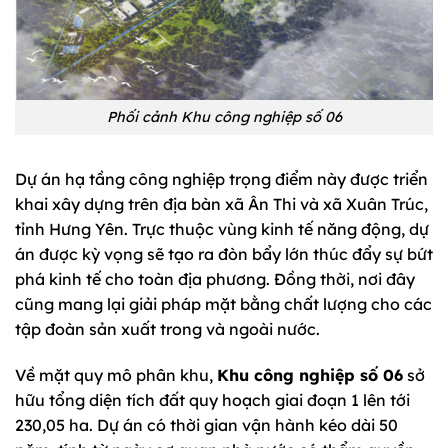
Phối cảnh Khu công nghiệp số 06
Dự án hạ tầng công nghiệp trọng điểm này được triển
khai xây dựng trên địa bàn xã Ân Thi và xã Xuân Trúc,
tỉnh Hưng Yên. Trực thuộc vùng kinh tế năng động, dự
án được kỳ vọng sẽ tạo ra đòn bẩy lớn thúc đẩy sự bứt
phá kinh tế cho toàn địa phương. Đồng thời, nơi đây
cũng mang lại giải pháp mặt bằng chất lượng cho các
tập đoàn sản xuất trong và ngoài nước.
Về mặt quy mô phân khu,
Khu công nghiệp số 06
sở
hữu tổng diện tích đất quy hoạch giai đoạn 1 lên tới
230,05 ha. Dự án có thời gian vận hành kéo dài 50