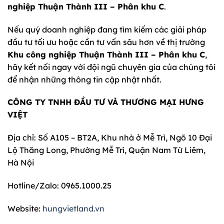
nghiệp Thuận Thành III – Phân khu C
.
Nếu quý doanh nghiệp đang tìm kiếm các giải pháp
đầu tư tối ưu hoặc cần tư vấn sâu hơn về thị trường
Khu công nghiệp Thuận Thành III – Phân khu C
,
hãy kết nối ngay với đội ngũ chuyên gia của chúng tôi
để nhận những thông tin cập nhật nhất.
CÔNG TY TNHH ĐẦU TƯ VÀ THƯƠNG MẠI HƯNG
VIỆT
Địa chỉ: Số A105 – BT2A, Khu nhà ở Mễ Trì, Ngõ 10 Đại
Lộ Thăng Long, Phường Mễ Trì, Quận Nam Từ Liêm,
Hà Nội
Hotline/Zalo: 0965.1000.25
Website:
hungvietland.vn