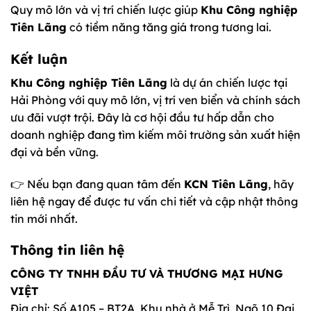
Quy mô lớn và vị trí chiến lược giúp
Khu Công nghiệp
Tiên Lãng
có tiềm năng tăng giá trong tương lai.
Kết luận
Khu Công nghiệp Tiên Lãng
là dự án chiến lược tại
Hải Phòng với quy mô lớn, vị trí ven biển và chính sách
ưu đãi vượt trội. Đây là cơ hội đầu tư hấp dẫn cho
doanh nghiệp đang tìm kiếm môi trường sản xuất hiện
đại và bền vững.
👉 Nếu bạn đang quan tâm đến
KCN Tiên Lãng
, hãy
liên hệ ngay để được tư vấn chi tiết và cập nhật thông
tin mới nhất.
Thông tin liên hệ
CÔNG TY TNHH ĐẦU TƯ VÀ THƯƠNG MẠI HƯNG
VIỆT
Địa chỉ: Số A105 – BT2A, Khu nhà ở Mễ Trì, Ngõ 10 Đại