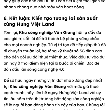
này giúp các nhà đầu tư thứ cấp tiết kiệm thời gian và
nhanh chóng đưa nhà máy vào hoạt động.
6. Kết luận: Kiến tạo tương lai sản xuất
cùng Hưng Việt Land
Tóm lại,
Khu công nghiệp Văn Giang
hội tụ đầy đủ
các giá trị cốt lõi để trở thành bệ phóng vững chắc
cho mọi doanh nghiệp. Từ vị trí tọa độ tiếp giáp thủ đô
di chuyển thuận lợi, hạ tầng kỹ thuật số 5G đỉnh cao
cho đến gói ưu đãi thuế thiết thực. Việc đầu tư vào dự
án này ở thời điểm hiện tại là bước đi chiến lược để
đón đầu làn sóng công nghệ 4.0.
Để sở hữu ngay những vị trí đất nhà xưởng đẹp nhất
tại
Khu công nghiệp Văn Giang
với mức giá thuê
cạnh tranh, hãy liên hệ ngay. Hưng Việt Land với uy
tín lâu năm trên thị trường bất động sản công nghiệp
sẽ là người bạn đồng hành tin cậy của bạn. Chúng tôi