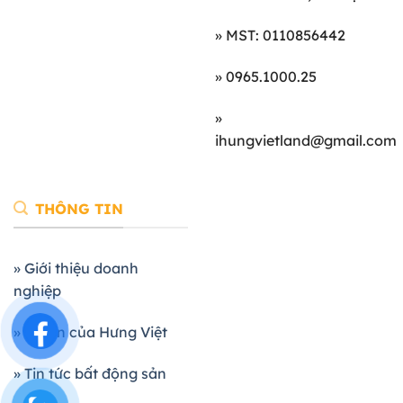
» MST: 0110856442
» 0965.1000.25
»
ihungvietland@gmail.com
THÔNG TIN
» Giới thiệu doanh
nghiệp
» Dự án của Hưng Việt
» Tin tức bất động sản