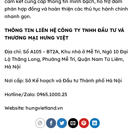
cam kết cung cấp thông tin minh bạch, hỗ trợ đàm
phán hợp đồng và hoàn thiện các thủ tục hành chính
nhanh gọn.
THÔNG TIN LIÊN HỆ
CÔNG TY TNHH ĐẦU TƯ VÀ
THƯƠNG MẠI HƯNG VIỆT
Địa chỉ: Số A105 – BT2A, Khu nhà ở Mễ Trì, Ngõ 10 Đại
Lộ Thăng Long, Phường Mễ Trì, Quận Nam Từ Liêm,
Hà Nội
Nơi cấp: Sở Kế hoạch và Đầu tư Thành phố Hà Nội
Hotline/Zalo: 0965.1000.25
Website: hungvietland.vn