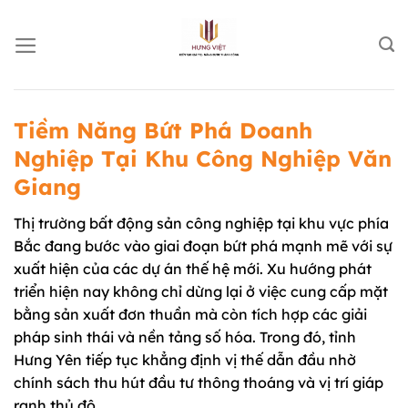
Chuyển
đến
nội
dung
Tiềm Năng Bứt Phá Doanh
Nghiệp Tại Khu Công Nghiệp Văn
Giang
Thị trường bất động sản công nghiệp tại khu vực phía
Bắc đang bước vào giai đoạn bứt phá mạnh mẽ với sự
xuất hiện của các dự án thế hệ mới. Xu hướng phát
triển hiện nay không chỉ dừng lại ở việc cung cấp mặt
bằng sản xuất đơn thuần mà còn tích hợp các giải
pháp sinh thái và nền tảng số hóa. Trong đó, tỉnh
Hưng Yên tiếp tục khẳng định vị thế dẫn đầu nhờ
chính sách thu hút đầu tư thông thoáng và vị trí giáp
ranh thủ đô.