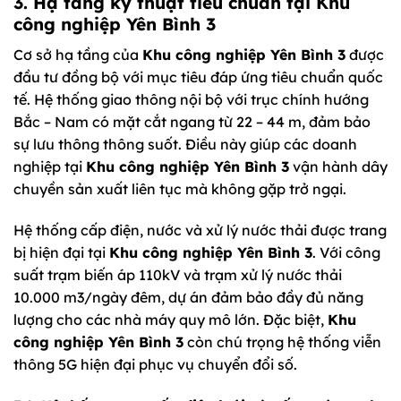
3. Hạ tầng kỹ thuật tiêu chuẩn tại Khu
công nghiệp Yên Bình 3
Cơ sở hạ tầng của
Khu công nghiệp Yên Bình 3
được
đầu tư đồng bộ với mục tiêu đáp ứng tiêu chuẩn quốc
tế. Hệ thống giao thông nội bộ với trục chính hướng
Bắc – Nam có mặt cắt ngang từ 22 – 44 m, đảm bảo
sự lưu thông thông suốt. Điều này giúp các doanh
nghiệp tại
Khu công nghiệp Yên Bình 3
vận hành dây
chuyền sản xuất liên tục mà không gặp trở ngại.
Hệ thống cấp điện, nước và xử lý nước thải được trang
bị hiện đại tại
Khu công nghiệp Yên Bình 3
. Với công
suất trạm biến áp 110kV và trạm xử lý nước thải
10.000 m3/ngày đêm, dự án đảm bảo đầy đủ năng
lượng cho các nhà máy quy mô lớn. Đặc biệt,
Khu
công nghiệp Yên Bình 3
còn chú trọng hệ thống viễn
thông 5G hiện đại phục vụ chuyển đổi số.