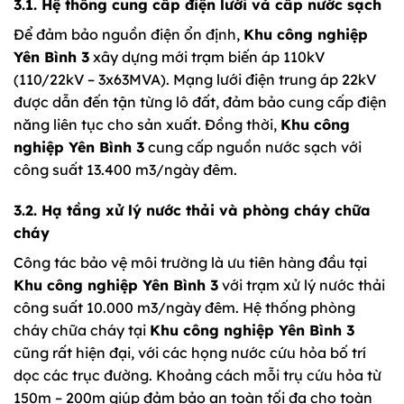
3.1. Hệ thống cung cấp điện lưới và cấp nước sạch
Để đảm bảo nguồn điện ổn định,
Khu công nghiệp
Yên Bình 3
xây dựng mới trạm biến áp 110kV
(110/22kV – 3x63MVA). Mạng lưới điện trung áp 22kV
được dẫn đến tận từng lô đất, đảm bảo cung cấp điện
năng liên tục cho sản xuất. Đồng thời,
Khu công
nghiệp Yên Bình 3
cung cấp nguồn nước sạch với
công suất 13.400 m3/ngày đêm.
3.2. Hạ tầng xử lý nước thải và phòng cháy chữa
cháy
Công tác bảo vệ môi trường là ưu tiên hàng đầu tại
Khu công nghiệp Yên Bình 3
với trạm xử lý nước thải
công suất 10.000 m3/ngày đêm. Hệ thống phòng
cháy chữa cháy tại
Khu công nghiệp Yên Bình 3
cũng rất hiện đại, với các họng nước cứu hỏa bố trí
dọc các trục đường. Khoảng cách mỗi trụ cứu hỏa từ
150m – 200m giúp đảm bảo an toàn tối đa cho toàn