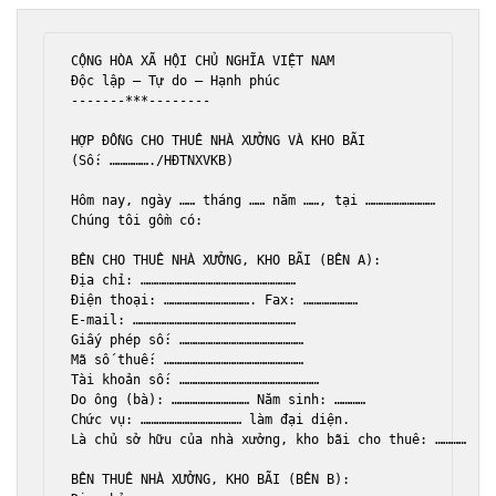
C
Ộ
NG
H
Ò
A
X
Ã 
H
Ộ
I
CH
Ủ 
NGH
Ĩ
A
VI
Ệ
T
NAM
Độ
c
l
ậ
p
 – 
T
ự 
do
 – 
H
ạ
nh
ph
ú
c
-------
***
--------
H
Ợ
P
 ĐỒ
NG
CHO
THU
Ê 
NH
À 
X
ƯỞ
NG
V
À 
KHO
B
Ã
I
(Số: ……………./HĐTNXVKB)

H
ô
m
nay
, 
ng
à
y
 …… 
th
á
ng
 …… 
n
ă
m
 ……, 
t
ạ
i
Ch
ú
ng
t
ô
i
g
ồ
m
c
ó:

B
Ê
N
CHO
THU
Ê 
NH
À 
X
ƯỞ
NG
, 
KHO
B
Ã
I
 (BÊN A):

Đị
a
ch
ỉ: ……………………………………………………

Đ
i
ệ
n
tho
ạ
i
: ……………………………. 
Fax
E-mail
Gi
ấ
y
ph
é
p
s
M
ã 
s
ố 
thu
T
à
i
kho
ả
n
s
Do
 ô
ng
 (bà): ………………………… 
N
ă
m
sinh
Ch
ứ
c
v
ụ: ………………………………… 
l
à
m
 đạ
i
di
ệ
n
L
à 
ch
ủ 
s
ở 
h
ữ
u
c
ủ
a
nh
à 
x
ưở
ng
, 
kho
b
ã
i
cho
thu
ê: …………

B
Ê
N
THU
Ê 
NH
À 
X
ƯỞ
NG
, 
KHO
B
Ã
I
 (BÊN B):
