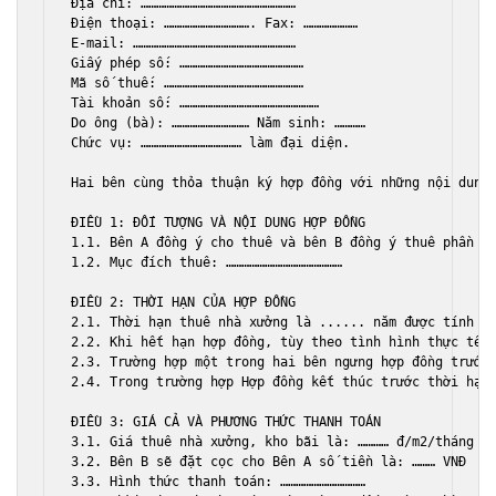
Đị
a
ch
ỉ: ……………………………………………………

Đ
i
ệ
n
tho
ạ
i
: ……………………………. 
Fax
E-mail
Gi
ấ
y
ph
é
p
s
M
ã 
s
ố 
thu
T
à
i
kho
ả
n
s
Do
 ô
ng
 (bà): ………………………… 
N
ă
m
sinh
Ch
ứ
c
v
ụ: ………………………………… 
l
à
m
 đạ
i
di
ệ
n
.

Hai
b
ê
n
c
ù
ng
th
ỏ
a
thu
ậ
n
k
ý 
h
ợ
p
 đồ
ng
v
ớ
i
nh
ữ
ng
n
ộ
i
dung
Đ
I
Ề
U
1
: ĐỐ
I
T
ƯỢ
NG
V
À 
N
Ộ
I
DUNG
H
Ợ
P
 ĐỒ
NG
1.1
. 
B
ê
n
A
 đồ
ng
 ý 
cho
thu
ê 
v
à 
b
ê
n
B
 đồ
ng
 ý 
thu
ê 
ph
ầ
n
d
1.2
. 
M
ụ
c
 đí
ch
thu
ê: ………………………………………

Đ
I
Ề
U
2
: 
TH
Ờ
I
H
Ạ
N
C
Ủ
A
H
Ợ
P
 ĐỒ
NG
2.1
. 
Th
ờ
i
h
ạ
n
thu
ê 
nh
à 
x
ưở
ng
l
à ...... 
n
ă
m
 đượ
c
t
í
nh
t
2.2
. 
Khi
h
ế
t
h
ạ
n
h
ợ
p
 đồ
ng
, 
t
ù
y
theo
t
ì
nh
h
ì
nh
th
ự
c
t
ế 
2.3
. 
Tr
ườ
ng
h
ợ
p
m
ộ
t
trong
hai
b
ê
n
ng
ư
ng
h
ợ
p
 đồ
ng
tr
ướ
c
2.4
. 
Trong
tr
ườ
ng
h
ợ
p
H
ợ
p
 đồ
ng
k
ế
t
th
ú
c
tr
ướ
c
th
ờ
i
h
ạ
n
Đ
I
Ề
U
3
: 
GI
Á 
C
Ả 
V
À 
PH
ƯƠ
NG
TH
Ứ
C
THANH
TO
Á
N
3.1
. 
Gi
á 
thu
ê 
nh
à 
x
ưở
ng
, 
kho
b
ã
i
l
à: ………… đ/
m2
/
th
á
ng
3.2
. 
B
ê
n
B
s
ẽ đặ
t
c
ọ
c
cho
B
ê
n
A
s
ố 
ti
ề
n
l
à: ……… 
VN
3.3
. 
H
ì
nh
th
ứ
c
thanh
to
á
n