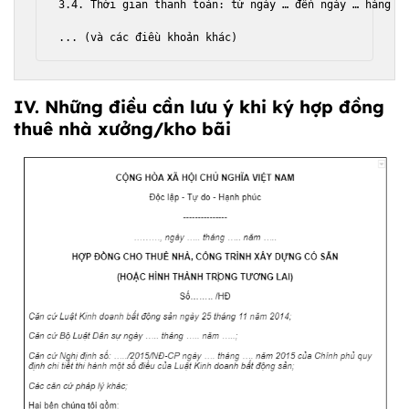
3.4
. 
Th
ờ
i
gian
thanh
to
á
n
: 
t
ừ 
ng
à
y
 … đế
n
ng
à
y
 … 
h
à
ng
t
IV. Những điều cần lưu ý khi ký hợp đồng
thuê nhà xưởng/kho bãi