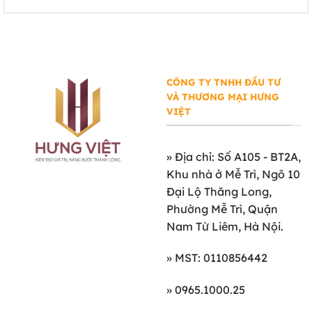
CÔNG TY TNHH ĐẦU TƯ
VÀ THƯƠNG MẠI HƯNG
VIỆT
»
Địa chỉ: Số A105 - BT2A,
Khu nhà ở Mễ Trì, Ngõ 10
Đại Lộ Thăng Long,
Phường Mễ Trì, Quận
Nam Từ Liêm, Hà Nội.
» MST: 0110856442
» 0965.1000.25