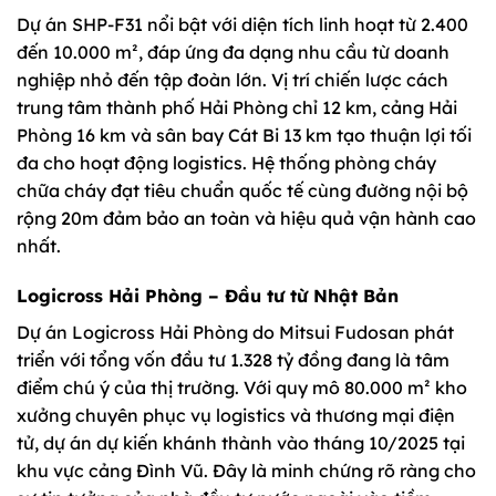
Dự án SHP-F31 nổi bật với diện tích linh hoạt từ 2.400
đến 10.000 m², đáp ứng đa dạng nhu cầu từ doanh
nghiệp nhỏ đến tập đoàn lớn. Vị trí chiến lược cách
trung tâm thành phố Hải Phòng chỉ 12 km, cảng Hải
Phòng 16 km và sân bay Cát Bi 13 km tạo thuận lợi tối
đa cho hoạt động logistics. Hệ thống phòng cháy
chữa cháy đạt tiêu chuẩn quốc tế cùng đường nội bộ
rộng 20m đảm bảo an toàn và hiệu quả vận hành cao
nhất.
Logicross Hải Phòng – Đầu tư từ Nhật Bản
Dự án Logicross Hải Phòng do Mitsui Fudosan phát
triển với tổng vốn đầu tư 1.328 tỷ đồng đang là tâm
điểm chú ý của thị trường. Với quy mô 80.000 m² kho
xưởng chuyên phục vụ logistics và thương mại điện
tử, dự án dự kiến khánh thành vào tháng 10/2025 tại
khu vực cảng Đình Vũ. Đây là minh chứng rõ ràng cho