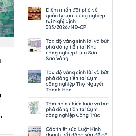
Điểm nhấn đột phá về
quản lý cụm công nghiệp
tại Nghị định
303/2026/NĐ-CP
Tọa độ vàng sinh lời và bứt
phá dòng tiền tại Khu
công nghiệp Lam Sơn –
Sao Vàng
i
Tọa độ vàng sinh lời và bứt
phá dòng tiền tại Cụm
công nghiệp Thọ Nguyên
Thanh Hóa
g
Tầm nhìn chiến lược và bứt
phá dòng tiền tại Cụm
công nghiệp Cống Trúc
a
Cấp thiết sửa Luật Kinh
doanh bất động sản để gỡ