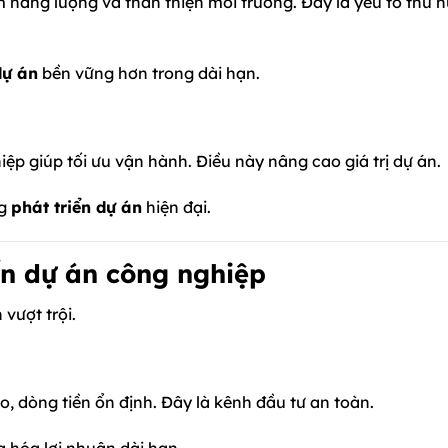
m năng lượng và thân thiện môi trường. Đây là yếu tố thu h
dự án
bền vững hơn trong dài hạn.
ệp giúp tối ưu vận hành. Điều này nâng cao giá trị dự án.
ng
phát triển dự án
hiện đại.
iển dự án công nghiệp
 vượt trội.
o, dòng tiền ổn định. Đây là kênh đầu tư an toàn.
 hóa lợi nhuận dài hạn.