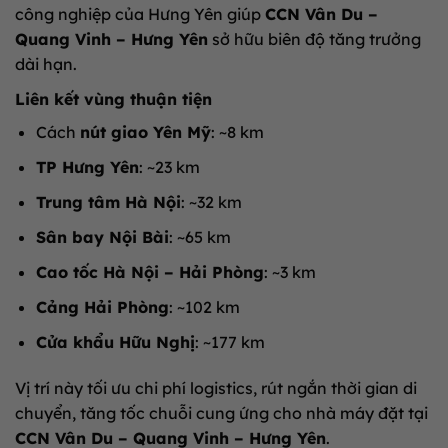
công nghiệp của Hưng Yên giúp
CCN Vân Du –
Quang Vinh – Hưng Yên
sở hữu biên độ tăng trưởng
dài hạn.
Liên kết vùng thuận tiện
Cách
nút giao Yên Mỹ
: ~8 km
TP Hưng Yên
: ~23 km
Trung tâm Hà Nội
: ~32 km
Sân bay Nội Bài
: ~65 km
Cao tốc Hà Nội – Hải Phòng
: ~3 km
Cảng Hải Phòng
: ~102 km
Cửa khẩu Hữu Nghị
: ~177 km
Vị trí này tối ưu chi phí logistics, rút ngắn thời gian di
chuyển, tăng tốc chuỗi cung ứng cho nhà máy đặt tại
CCN Vân Du – Quang Vinh – Hưng Yên
.