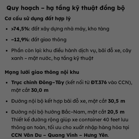
Quy hoạch – hạ tầng kỹ thuật đồng bộ
Cơ cấu sử dụng đất hợp lý
>74,5%
: đất xây dựng nhà máy, kho tàng
~12,9%
: đất giao thông
Phần còn lại: khu điều hành dịch vụ, bãi đỗ xe, cây
xanh – mặt nước, hạ tầng kỹ thuật
Mạng lưới giao thông nội khu
Trục chính Đông–Tây
(kết nối từ
ĐT.376
vào CCN),
mặt cắt
30,0 m
Đường nội bộ kết hợp bãi đỗ xe, mặt cắt
30,5 m
Đường nội bộ hướng Bắc–Nam, mặt cắt
20,5 m
Thiết kế đường rộng giúp xe container 40 feet lưu
thông an toàn, tối ưu cho xuất nhập hàng hóa tại
CCN Vân Du – Quang Vinh – Hưng Yên
.