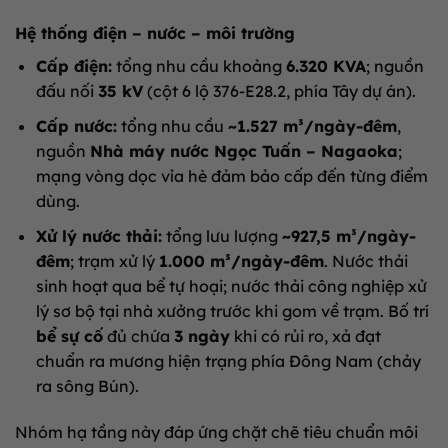
Hệ thống điện – nước – môi trường
Cấp điện:
tổng nhu cầu khoảng
6.320 KVA
; nguồn
đấu nối
35 kV
(cột 6 lộ 376-E28.2, phía Tây dự án).
Cấp nước:
tổng nhu cầu
~1.527 m³/ngày-đêm
,
nguồn
Nhà máy nước Ngọc Tuấn – Nagaoka
;
mạng vòng dọc vỉa hè đảm bảo cấp đến từng điểm
dùng.
Xử lý nước thải:
tổng lưu lượng
~927,5 m³/ngày-
đêm
; trạm xử lý
1.000 m³/ngày-đêm
. Nước thải
sinh hoạt qua bể tự hoại; nước thải công nghiệp xử
lý sơ bộ tại nhà xưởng trước khi gom về trạm. Bố trí
bể sự cố
đủ chứa
3 ngày
khi có rủi ro, xả đạt
chuẩn ra mương hiện trạng phía Đông Nam (chảy
ra sông Bún).
Nhóm hạ tầng này đáp ứng chặt chẽ tiêu chuẩn môi