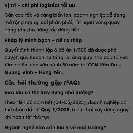
Vị trí – chi phí logistics tối ưu
Gần cao tốc và cảng biển lớn, doanh nghiệp dễ dàng
mở rộng mạng lưới phân phối, rút ngắn vòng quay
hàng tồn kho, tăng tốc dòng tiền.
Pháp lý minh bạch – rủi ro thấp
Quyết định thành lập & đồ án 1/500 đã được phê
duyệt, quy hoạch hạ tầng rõ ràng giúp nhà đầu tư yên
tâm chiến lược vận hành 50 năm tại
CCN Vân Du –
Quang Vinh – Hưng Yên
.
Câu hỏi thường gặp (FAQ)
Bao lâu có thể xây dựng nhà xưởng?
Theo tiến độ cam kết (Q1–Q3/2025), doanh nghiệp có
thể nhận đất từ
Quý I/2025
, triển khai xây dựng ngay
khi hoàn tất thủ tục.
Ngành nghề nào cần lưu ý về môi trường?