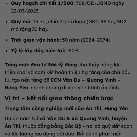
Quy hoạch chi tiết 1/500:
708/QĐ-UBND ngày
22/03/2023.
Quy mô:
75 ha, chia 2 giai đoạn (GĐ1: 45 ha; GĐ2:
mở rộng 30 ha).
Thời gian vận hành:
50 năm (2024–2074).
Tỷ lệ lấp đầy hiện tại:
~50%.
Tổng mức đầu tư 566 tỷ đồng
cho thấy năng lực
triển khai và cam kết hoàn thiện hạ tầng của chủ đầu
tư, tạo nền tảng để
CCN Vân Du – Quang Vinh –
Hưng Yên
nhanh chóng đi vào vận hành ổn định.
Vị trí – kết nối giao thông chiến lược
Trung tâm công nghiệp mới của Ân Thi, Hưng Yên
Dự án nằm tại
xã Vân Du & xã Quang Vinh, huyện
Ân Thi
, thuộc đồng bằng Bắc Bộ – nơi có quỹ đất sạch
và lực lượng lao động dồi dào. Bối cảnh phát triển