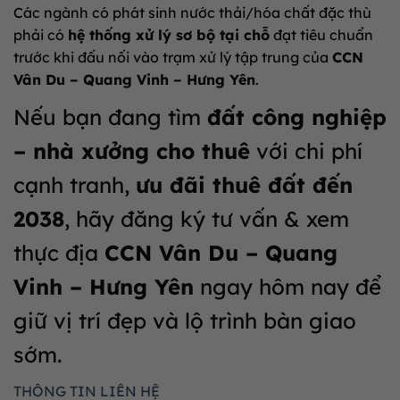
Các ngành có phát sinh nước thải/hóa chất đặc thù
phải có
hệ thống xử lý sơ bộ tại chỗ
đạt tiêu chuẩn
trước khi đấu nối vào trạm xử lý tập trung của
CCN
Vân Du – Quang Vinh – Hưng Yên
.
Nếu bạn đang tìm
đất công nghiệp
– nhà xưởng cho thuê
với chi phí
cạnh tranh,
ưu đãi thuê đất đến
2038
, hãy đăng ký tư vấn & xem
thực địa
CCN Vân Du – Quang
Vinh – Hưng Yên
ngay hôm nay để
giữ vị trí đẹp và lộ trình bàn giao
sớm.
THÔNG TIN LIÊN HỆ