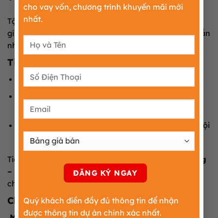
cho vay vốn, chương trình khuyến mãi mới
nhất.
Tập trung vào công nghiệp sạch, giá trị gia tăng cao
giúp
CCN Vân Du – Quang Vinh – Hưng Yên
hấp dẫn
nhiều phân khúc doanh nghiệp FDI và nội địa.
Tiến độ triển khai – cam kết bàn giao
Quý I/2025:
cam kết
giao đất cho nhà đầu tư
Quý II/2025:
hoàn thiện
nhà máy xử lý nước
thải
Quý III/2025:
hoàn thiện
hạ tầng giao thông
nội
khu
Tiến độ rõ ràng giúp doanh nghiệp
lên lịch xây dựng
– lắp đặt máy móc – vận hành
đúng kế hoạch khi
chọn
CCN Vân Du – Quang Vinh – Hưng Yên
.
Chi phí đầu tư & ưu đãi nổi bật
Quý khách điền đầy đủ thông tin để nhận
được thông tin dự án chính xác nhất.
Mức phí – đơn giá tham khảo