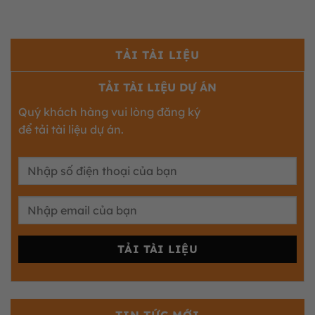
TẢI TÀI LIỆU
TẢI TÀI LIỆU DỰ ÁN
Quý khách hàng vui lòng đăng ký
để tải tài liệu dự án.
TIN TỨC MỚI