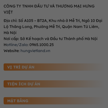
CÔNG TY TNHH ĐẦU TƯ VÀ THƯƠNG MẠI HƯNG
VIỆT
Địa chỉ: Số A105 – BT2A, Khu nhà ở Mễ Trì, Ngõ 10 Đại
Lộ Thăng Long, Phường Mễ Trì, Quận Nam Từ Liêm,
Hà Nội
Nơi cấp: Sở Kế hoạch và Đầu tư Thành phố Hà Nội
H
otline/Zalo
: 0965.1000.25
Website:
hungvietland.vn
VỊ TRÍ DỰ ÁN
TIỆN ÍCH DỰ ÁN
MẶT BẰNG