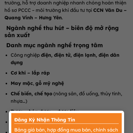
trường, hỗ trợ doanh nghiệp nhanh chóng hoàn thiện
hồ sơ PCCC – môi trường khi đầu tư tại
CCN Vân Du –
Quang Vinh – Hưng Yên
.
Ngành nghề thu hút – biên độ mở rộng
sản xuất
Danh mục ngành nghề trọng tâm
Công nghiệp
điện, điện tử, điện lạnh, điện dân
dụng
Cơ khí – lắp ráp
May mặc
,
gỗ mỹ nghệ
Chế biến, chế tạo
(nông sản, đồ uống, thủy tinh,
nhựa…)
Dược – hóa dược – dược liệu
×
Đăng Ký Nhận Thông Tin
Vật liệu xây dựng
Bảng giá bán, hợp đồng mua bán, chính sách
Kho bãi, logistics, nhà xưởng cho thuê