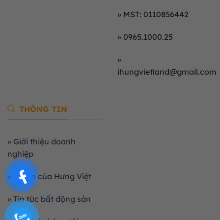
» MST: 0110856442
» 0965.1000.25
»
ihungvietland@gmail.com
THÔNG TIN
» Giới thiệu doanh
nghiệp
» Dự án của Hưng Việt
» Tin tức bất động sản