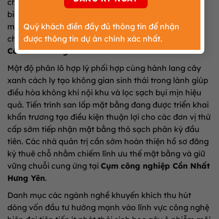
cho phân khu nhà máy kho tàng công nghiệp chế
biến kỹ thuật cao sạch. Sự phân bổ diện tích hợp lý
mang lại không gian vận hành tối ưu cho các dây
Quý khách điền đầy đủ thông tin để nhận
chuyền sản xuất tự động hóa tại
Cụm công nghiệp
được thông tin dự án chính xác nhất.
Cồn Nhất Hưng Yên
.
Mật độ phân lô hợp lý phối hợp cùng hành lang cây
xanh cách ly tạo không gian sinh thái trong lành giúp
điều hòa không khí nội khu và lọc sạch bụi mịn hiệu
quả. Tiến trình san lấp mặt bằng đang được triển khai
khẩn trương tạo điều kiện thuận lợi cho các đơn vị thứ
cấp sớm tiếp nhận mặt bằng thô sạch phân kỳ đầu
tiên. Các nhà quản trị cần sớm hoàn thiện hồ sơ đăng
ký thuê chỗ nhằm chiếm lĩnh ưu thế mặt bằng và giữ
vững chuỗi cung ứng tại
Cụm công nghiệp Cồn Nhất
Hưng Yên
.
Danh mục các ngành nghề khuyến khích thu hút
dòng vốn đầu tư hướng mạnh vào lĩnh vực công nghệ