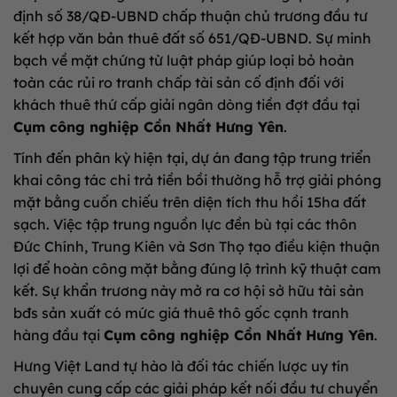
định số 38/QĐ-UBND chấp thuận chủ trương đầu tư
kết hợp văn bản thuê đất số 651/QĐ-UBND. Sự minh
bạch về mặt chứng từ luật pháp giúp loại bỏ hoàn
toàn các rủi ro tranh chấp tài sản cố định đối với
khách thuê thứ cấp giải ngân dòng tiền đợt đầu tại
Cụm công nghiệp Cồn Nhất Hưng Yên
.
Tính đến phân kỳ hiện tại, dự án đang tập trung triển
khai công tác chi trả tiền bồi thường hỗ trợ giải phóng
mặt bằng cuốn chiếu trên diện tích thu hồi 15ha đất
sạch. Việc tập trung nguồn lực đền bù tại các thôn
Đức Chính, Trung Kiên và Sơn Thọ tạo điều kiện thuận
lợi để hoàn công mặt bằng đúng lộ trình kỹ thuật cam
kết. Sự khẩn trương này mở ra cơ hội sở hữu tài sản
bđs sản xuất có mức giá thuê thô gốc cạnh tranh
hàng đầu tại
Cụm công nghiệp Cồn Nhất Hưng Yên
.
Hưng Việt Land tự hào là đối tác chiến lược uy tín
chuyên cung cấp các giải pháp kết nối đầu tư chuyển