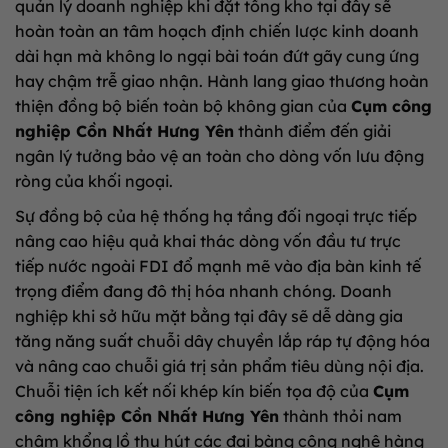
quản lý doanh nghiệp khi đặt tổng kho tại đây sẽ
hoàn toàn an tâm hoạch định chiến lược kinh doanh
dài hạn mà không lo ngại bài toán đứt gãy cung ứng
hay chậm trễ giao nhận. Hành lang giao thương hoàn
thiện đồng bộ biến toàn bộ không gian của
Cụm công
nghiệp Cồn Nhất Hưng Yên
thành điểm đến giải
ngân lý tưởng bảo vệ an toàn cho dòng vốn lưu động
ròng của khối ngoại.
Sự đồng bộ của hệ thống hạ tầng đối ngoại trực tiếp
nâng cao hiệu quả khai thác dòng vốn đầu tư trực
tiếp nước ngoài FDI đổ mạnh mẽ vào địa bàn kinh tế
trọng điểm đang đô thị hóa nhanh chóng. Doanh
nghiệp khi sở hữu mặt bằng tại đây sẽ dễ dàng gia
tăng năng suất chuỗi dây chuyền lắp ráp tự động hóa
và nâng cao chuỗi giá trị sản phẩm tiêu dùng nội địa.
Chuỗi tiện ích kết nối khép kín biến tọa độ của
Cụm
công nghiệp Cồn Nhất Hưng Yên
thành thỏi nam
châm khổng lồ thu hút các đại bàng công nghệ hàng