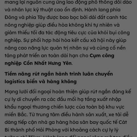
mang lại nguồn cung ứng lao động phổ thông dồi dào
và nhân lực kỹ thuật cao ổn định. Hành lang phía
Đông và phía Tây được bao bọc bởi dải đất canh tác
nông nghiệp giúp điều hòa không khí tự nhiên và
giảm thiểu tối đa tác động tiêu cực của khói bụi công
nghiệp. Sự phối hợp hài hòa kết cấu xã hội này giúp
nâng cao năng lực quản trị nhân sự và củng cố nền
tảng phát triển an toàn dài hạn cho
Cụm công
nghiệp Cồn Nhất Hưng Yên
.
Tiềm năng rút ngắn hành trình luân chuyển
logistics biển và hàng không
Mạng lưới đối ngoại hoàn thiện giúp rút ngắn đáng kể
cự ly di chuyển ra các đầu mối hạ tầng xuất nhập
khẩu ngoại thương chiến lược của toàn bộ khu vực
miền Bắc. Từ trung tâm điều hành sản xuất, xe tải dễ
dàng tiếp cận nhà ga hàng hóa sân bay quốc tế Cát
Bi thành phố Hải Phòng với khoảng cách cự ly lý