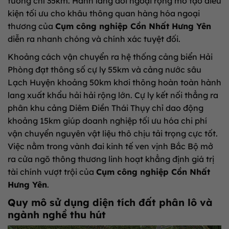
tưởng chỉ 35km. Hành lang đối ngoại rộng mở tạo điều
kiện tối ưu cho khâu thông quan hàng hóa ngoại
thương của
Cụm công nghiệp Cồn Nhất Hưng Yên
diễn ra nhanh chóng và chính xác tuyệt đối.
Khoảng cách vận chuyển ra hệ thống cảng biển Hải
Phòng đạt thông số cự ly 55km và cảng nước sâu
Lạch Huyện khoảng 50km khơi thông hoàn toàn hành
lang xuất khẩu hải hải rộng lớn. Cự ly kết nối thẳng ra
phân khu cảng Diêm Điền Thái Thụy chỉ dao động
khoảng 15km giúp doanh nghiệp tối ưu hóa chi phí
vận chuyển nguyên vật liệu thô chịu tải trọng cực tốt.
Việc nằm trong vành đai kinh tế ven vịnh Bắc Bộ mở
ra cửa ngõ thông thương linh hoạt khẳng định giá trị
tài chính vượt trội của
Cụm công nghiệp Cồn Nhất
Hưng Yên
.
Quy mô sử dụng diện tích đất phân lô và
ngành nghề thu hút