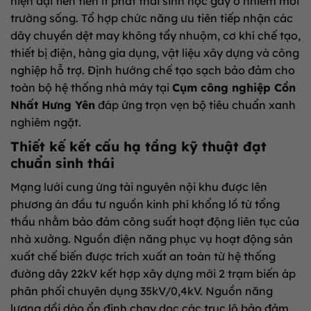
hiện đại tiên tiến ít phát thải sinh học gây ô nhiễm môi
trường sống. Tổ hợp chức năng ưu tiên tiếp nhận các
dây chuyền dệt may không tẩy nhuộm, cơ khí chế tạo,
thiết bị điện, hàng gia dụng, vật liệu xây dựng và công
nghiệp hỗ trợ. Định hướng chế tạo sạch bảo đảm cho
toàn bộ hệ thống nhà máy tại
Cụm công nghiệp Cồn
Nhất Hưng Yên
đáp ứng trọn vẹn bộ tiêu chuẩn xanh
nghiêm ngặt.
Thiết kế kết cấu hạ tầng kỹ thuật đạt
chuẩn sinh thái
Mạng lưới cung ứng tài nguyên nội khu được lên
phương án đầu tư nguồn kinh phí khổng lồ từ tổng
thầu nhằm bảo đảm công suất hoạt động liên tục của
nhà xưởng. Nguồn điện năng phục vụ hoạt động sản
xuất chế biến được trích xuất an toàn từ hệ thống
đường dây 22kV kết hợp xây dựng mới 2 trạm biến áp
phân phối chuyên dụng 35kV/0,4kV. Nguồn năng
lượng dồi dào ổn định chạy dọc các trục lộ bảo đảm