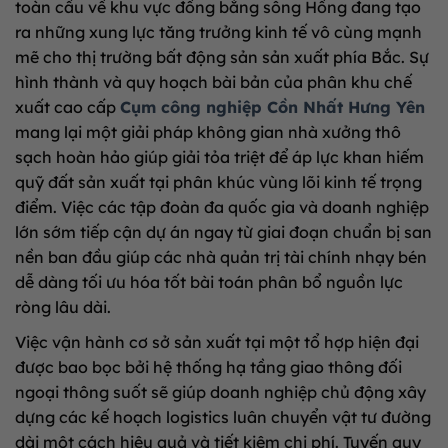
toàn cầu về khu vực đồng bằng sông Hồng đang tạo
ra những xung lực tăng trưởng kinh tế vô cùng mạnh
mẽ cho thị trường bất động sản sản xuất phía Bắc. Sự
hình thành và quy hoạch bài bản của phân khu chế
xuất cao cấp
Cụm công nghiệp Cồn Nhất Hưng Yên
mang lại một giải pháp không gian nhà xưởng thô
sạch hoàn hảo giúp giải tỏa triệt để áp lực khan hiếm
quỹ đất sản xuất tại phân khúc vùng lõi kinh tế trọng
điểm. Việc các tập đoàn đa quốc gia và doanh nghiệp
lớn sớm tiếp cận dự án ngay từ giai đoạn chuẩn bị san
nền ban đầu giúp các nhà quản trị tài chính nhạy bén
dễ dàng tối ưu hóa tốt bài toán phân bổ nguồn lực
ròng lâu dài.
Việc vận hành cơ sở sản xuất tại một tổ hợp hiện đại
được bao bọc bởi hệ thống hạ tầng giao thông đối
ngoại thông suốt sẽ giúp doanh nghiệp chủ động xây
dựng các kế hoạch logistics luân chuyển vật tư đường
dài một cách hiệu quả và tiết kiệm chi phí. Tuyến quy