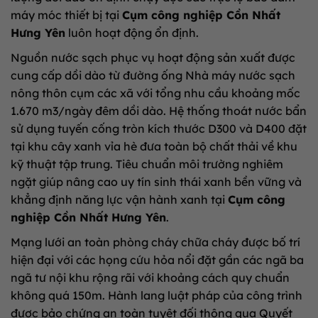
máy móc thiết bị tại
Cụm công nghiệp Cồn Nhất
Hưng Yên
luôn hoạt động ổn định.
Nguồn nước sạch phục vụ hoạt động sản xuất được
cung cấp dồi dào từ đường ống Nhà máy nước sạch
nông thôn cụm các xã với tổng nhu cầu khoảng mốc
1.670 m3/ngày đêm dồi dào. Hệ thống thoát nước bẩn
sử dụng tuyến cống tròn kích thước D300 và D400 đặt
tại khu cây xanh vỉa hè đưa toàn bộ chất thải về khu
kỹ thuật tập trung. Tiêu chuẩn môi trường nghiêm
ngặt giúp nâng cao uy tín sinh thái xanh bền vững và
khẳng định năng lực vận hành xanh tại
Cụm công
nghiệp Cồn Nhất Hưng Yên
.
Mạng lưới an toàn phòng cháy chữa cháy được bố trí
hiện đại với các họng cứu hỏa nổi đặt gần các ngã ba
ngã tư nội khu rộng rãi với khoảng cách quy chuẩn
không quá 150m. Hành lang luật pháp của công trình
được bảo chứng an toàn tuyệt đối thông qua Quyết