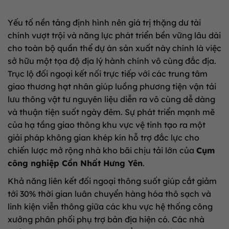
Yếu tố nền tảng định hình nên giá trị thặng dư tài
chính vượt trội và năng lực phát triển bền vững lâu dài
cho toàn bộ quần thể dự án sản xuất này chính là việc
sở hữu một tọa độ địa lý hành chính vô cùng đắc địa.
Trục lộ đối ngoại kết nối trực tiếp với các trung tâm
giao thương hạt nhân giúp luồng phương tiện vận tải
lưu thông vật tư nguyên liệu diễn ra vô cùng dễ dàng
và thuận tiện suốt ngày đêm. Sự phát triển mạnh mẽ
của hạ tầng giao thông khu vực vệ tinh tạo ra một
giải pháp không gian khép kín hỗ trợ đắc lực cho
chiến lược mở rộng nhà kho bãi chịu tải lớn của
Cụm
công nghiệp Cồn Nhất Hưng Yên
.
Khả năng liên kết đối ngoại thông suốt giúp cắt giảm
tới 30% thời gian luân chuyển hàng hóa thô sạch và
linh kiện viễn thông giữa các khu vực hệ thống công
xưởng phân phối phụ trợ bản địa hiện có. Các nhà