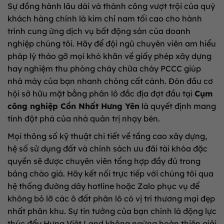
Sự đồng hành lâu dài và thành công vượt trội của quý
khách hàng chính là kim chỉ nam tối cao cho hành
trình cung ứng dịch vụ bất động sản của doanh
nghiệp chúng tôi. Hãy để đội ngũ chuyên viên am hiểu
pháp lý tháo gỡ mọi khó khăn về giấy phép xây dựng
hay nghiệm thu phòng cháy chữa cháy PCCC giúp
nhà máy của bạn nhanh chóng cất cánh. Đón đầu cơ
hội sở hữu mặt bằng phân lô đắc địa đợt đầu tại
Cụm
công nghiệp Cồn Nhất Hưng Yên
là quyết định mang
tính đột phá của nhà quản trị nhạy bén.
Mọi thông số kỹ thuật chi tiết về tầng cao xây dựng,
hệ số sử dụng đất và chính sách ưu đãi tài khóa đặc
quyền sẽ được chuyên viên tổng hợp đầy đủ trong
bảng chào giá. Hãy kết nối trực tiếp với chúng tôi qua
hệ thống đường dây hotline hoặc Zalo phục vụ để
không bỏ lỡ các ô đất phân lô có vị trí thương mại đẹp
nhất phân khu. Sự tin tưởng của bạn chính là động lực
thúc đẩy Hưng Việt Land không ngừng hoàn thiện giải