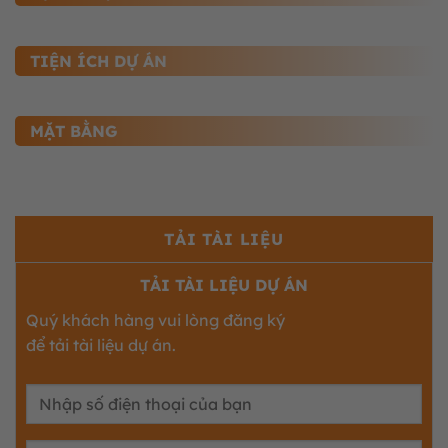
TIỆN ÍCH DỰ ÁN
MẶT BẰNG
TẢI TÀI LIỆU
TẢI TÀI LIỆU DỰ ÁN
Quý khách hàng vui lòng đăng ký
để tải tài liệu dự án.