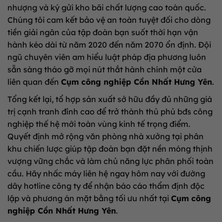
nhượng và ký gửi kho bãi chất lượng cao toàn quốc.
Chúng tôi cam kết bảo vệ an toàn tuyệt đối cho dòng
tiền giải ngân của tập đoàn bạn suốt thời hạn vận
hành kéo dài từ năm 2020 đến năm 2070 ổn định. Đội
ngũ chuyên viên am hiểu luật pháp địa phương luôn
sẵn sàng tháo gỡ mọi nút thắt hành chính một cửa
liên quan đến
Cụm công nghiệp Cồn Nhất Hưng Yên
.
Tổng kết lại, tổ hợp sản xuất sở hữu đầy đủ những giá
trị cạnh tranh đỉnh cao để trở thành thủ phủ bđs công
nghiệp thế hệ mới toàn vùng kinh tế trọng điểm.
Quyết định mở rộng văn phòng nhà xưởng tại phân
khu chiến lược giúp tập đoàn bạn đặt nền móng thịnh
vượng vững chắc và làm chủ năng lực phân phối toàn
cầu. Hãy nhấc máy liên hệ ngay hôm nay với đường
dây hotline công ty để nhận báo cáo thẩm định độc
lập và phương án mặt bằng tối ưu nhất tại
Cụm công
nghiệp Cồn Nhất Hưng Yên
.