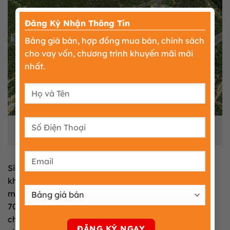
×
Đăng Ký Nhận Thông Tin
Bảng giá bán, hợp đồng mua bán, chính sách
cho vay vốn, chương trình khuyến mãi mới
nhất.
Phối cảnh Cụm công nghiệp Cồn Nhất Hưng Yên minh
hoạ
Siêu dự án được cơ quan chức năng phê duyệt triển
khai lập đồ án xây dựng bài bản trên một diện tích
mặt bằng thô sạch rộng lớn có quy mô tổng thể gần
70ha dồi dào. Cấu trúc sử dụng quỹ đất được phân
chia khoa học nhằm ưu tiên không gian phân lô lớn