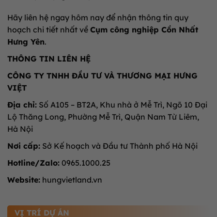
Hãy liên hệ ngay hôm nay để nhận thông tin quy
hoạch chi tiết nhất về
Cụm công nghiệp Cồn Nhất
Hưng Yên
.
THÔNG TIN LIÊN HỆ
CÔNG TY TNHH ĐẦU TƯ VÀ THƯƠNG MẠI HƯNG
VIỆT
Địa chỉ:
Số A105 – BT2A, Khu nhà ở Mễ Trì, Ngõ 10 Đại
Lộ Thăng Long, Phường Mễ Trì, Quận Nam Từ Liêm,
Hà Nội
Nơi cấp:
Sở Kế hoạch và Đầu tư Thành phố Hà Nội
Hotline/Zalo:
0965.1000.25
Website:
hungvietland.vn
VỊ TRÍ DỰ ÁN