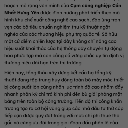
hoạch mở rộng văn minh của
Cụm công nghiệp Cồn
Nhất Hưng Yên
được định hướng phát triển theo mô
hình khu chế xuất công nghệ cao sạch, đáp ứng trọn
vẹn các bộ tiêu chuẩn nghiệm thu kỹ thuật ngặt
nghèo của các thương hiệu phụ trợ quốc tế. Sở hữu
một cứ điểm chiến lược tại đây không chỉ nâng cao
hiệu suất khai thác của hệ thống dây chuyền tự động
hóa phức tạp mà còn củng cố vững chắc uy tín định vị
thương hiệu dài hạn trên thị trường.
Hiện nay, tổng thầu xây dựng kết cấu hạ tầng kỹ
thuật đang tập trung huy động toàn bộ máy móc thiết
bị công suất lớn cùng nhân lực trình độ cao nhằm đẩy
nhanh phân kỳ chi trả kinh phí đền bù giải phóng mặt
bằng trên toàn bộ công trường. Tiến độ thi công khẩn
trương tạo ra cơ hội vàng giúp các nhà đầu tư thứ cấp
tiếp cận được quỹ đất trống với mức chi phí thuê thô
gốc vô cùng ưu đãi trong giai đoạn đầu phân lô của