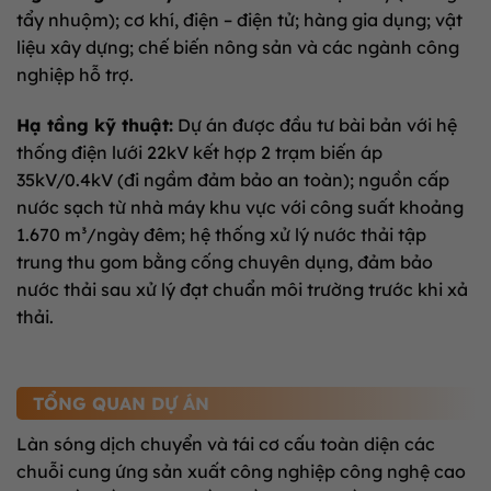
tẩy nhuộm); cơ khí, điện – điện tử; hàng gia dụng; vật
liệu xây dựng; chế biến nông sản và các ngành công
nghiệp hỗ trợ.
Hạ tầng kỹ thuật:
Dự án được đầu tư bài bản với hệ
thống điện lưới 22kV kết hợp 2 trạm biến áp
35kV/0.4kV (đi ngầm đảm bảo an toàn); nguồn cấp
nước sạch từ nhà máy khu vực với công suất khoảng
1.670 m³/ngày đêm; hệ thống xử lý nước thải tập
trung thu gom bằng cống chuyên dụng, đảm bảo
nước thải sau xử lý đạt chuẩn môi trường trước khi xả
thải.
TỔNG QUAN DỰ ÁN
Làn sóng dịch chuyển và tái cơ cấu toàn diện các
chuỗi cung ứng sản xuất công nghiệp công nghệ cao