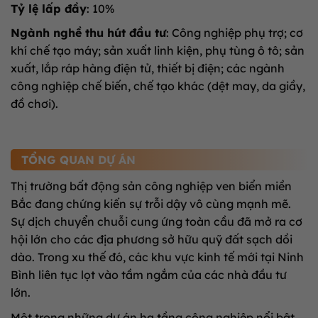
Tỷ lệ lấp đầy
: 10%
Ngành nghề thu hút đầu tư
: Công nghiệp phụ trợ; cơ
khí chế tạo máy; sản xuất linh kiện, phụ tùng ô tô; sản
xuất, lắp ráp hàng điện tử, thiết bị điện; các ngành
công nghiệp chế biến, chế tạo khác (dệt may, da giầy,
đồ chơi).
TỔNG QUAN DỰ ÁN
Thị trường bất động sản công nghiệp ven biển miền
Bắc đang chứng kiến sự trỗi dậy vô cùng mạnh mẽ.
Sự dịch chuyển chuỗi cung ứng toàn cầu đã mở ra cơ
hội lớn cho các địa phương sở hữu quỹ đất sạch dồi
dào. Trong xu thế đó, các khu vực kinh tế mới tại Ninh
Bình liên tục lọt vào tầm ngắm của các nhà đầu tư
lớn.
Một trong những dự án hạ tầng công nghiệp nổi bật,