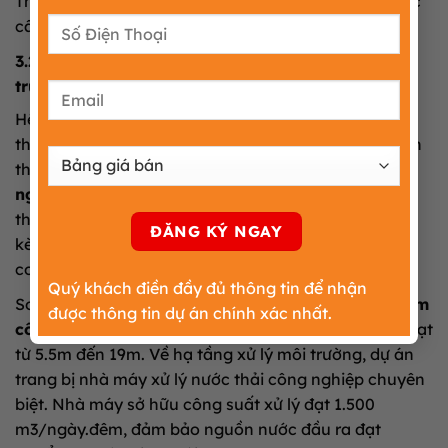
Thủy. Nguồn nước sạch dồi dào luôn đảm bảo áp lực
cấp nước ổn định cho toàn bộ các cơ sở sản xuất.
3.2. Mạng lưới giao thông và hạ tầng xử lý môi
trường sinh thái
Hệ thống giao thông nội khu dự án được quy hoạch
theo dạng bàn cờ giúp phương tiện vận tải di chuyển
thuận tiện. Tuyến đường trục chính của
Cụm công
nghiệp Giao Thiện
sở hữu bề rộng lên tới 25.5m rất
thông thoáng. Thiết kế lòng đường rộng 2×7.5m, đi
kèm vỉa hè rộng 2×4.5m đảm bảo cho các xe
container ra vào dễ dàng.
Quý khách điền đầy đủ thông tin để nhận
Song song đó, các tuyến đường nhánh nội bộ tại
Cụm
được thông tin dự án chính xác nhất.
công nghiệp Giao Thiện
cũng có chiều rộng linh hoạt
từ 5.5m đến 19m. Về hạ tầng xử lý môi trường, dự án
trang bị nhà máy xử lý nước thải công nghiệp chuyên
biệt. Nhà máy sở hữu công suất xử lý đạt 1.500
m3/ngày.đêm, đảm bảo nguồn nước đầu ra đạt