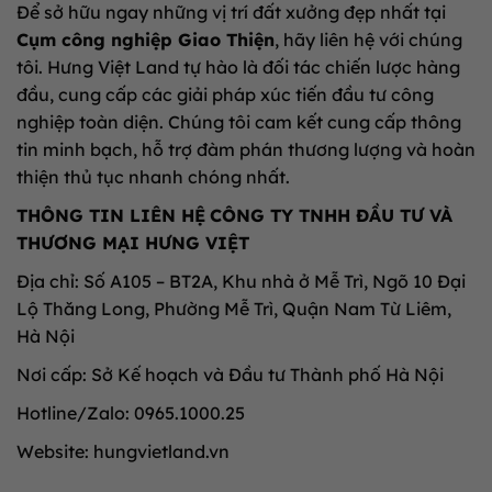
Để sở hữu ngay những vị trí đất xưởng đẹp nhất tại
Cụm công nghiệp Giao Thiện
, hãy liên hệ với chúng
tôi. Hưng Việt Land tự hào là đối tác chiến lược hàng
đầu, cung cấp các giải pháp xúc tiến đầu tư công
nghiệp toàn diện. Chúng tôi cam kết cung cấp thông
tin minh bạch, hỗ trợ đàm phán thương lượng và hoàn
thiện thủ tục nhanh chóng nhất.
THÔNG TIN LIÊN HỆ
CÔNG TY TNHH ĐẦU TƯ VÀ
THƯƠNG MẠI HƯNG VIỆT
Địa chỉ: Số A105 – BT2A, Khu nhà ở Mễ Trì, Ngõ 10 Đại
Lộ Thăng Long, Phường Mễ Trì, Quận Nam Từ Liêm,
Hà Nội
Nơi cấp: Sở Kế hoạch và Đầu tư Thành phố Hà Nội
Hotline/Zalo: 0965.1000.25
Website: hungvietland.vn