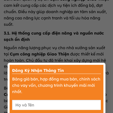
cam kết cung cấp các dịch vụ tiện ích đồng bộ, đạt
chuẩn. Điều này giúp doanh nghiệp an tâm sản xuất,
nâng cao năng lực cạnh tranh và tối ưu hóa năng
suất.
3.1. Hệ thống cung cấp điện năng và nguồn nước
sạch ổn định
Nguồn năng lượng phục vụ cho nhà xưởng sản xuất
tại
Cụm công nghiệp Giao Thiện
được thiết kế mới
hoàn toàn. Chủ đầu tư đã triển khai xây dựng mới hệ
×
thống gồm 02 trạm biến áp đạt công suất vận hành
Đăng Ký Nhận Thông Tin
lớn. Trong đó, trạm biến áp T1 đạt 320kVA-22/0,4kV và
Bảng giá bán, hợp đồng mua bán, chính sách
trạm biến áp T2 đạt 250kVA-22/0,4kV.
cho vay vốn, chương trình khuyến mãi mới
Bên cạnh đó, nguồn nước cấp cho hoạt động của
nhất.
Cụm công nghiệp Giao Thiện
được đấu nối trực tiếp
bền vững. Hệ thống lấy nguồn nước từ Nhà máy nước
Giao Thủy đặt tại địa bàn xã Giao Tiến, huyện Giao