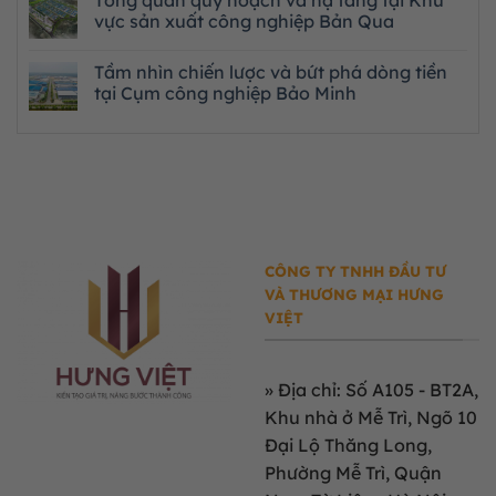
Tổng quan quy hoạch và hạ tầng tại Khu
vực sản xuất công nghiệp Bản Qua
Tầm nhìn chiến lược và bứt phá dòng tiền
tại Cụm công nghiệp Bảo Minh
CÔNG TY TNHH ĐẦU TƯ
VÀ THƯƠNG MẠI HƯNG
VIỆT
»
Địa chỉ: Số A105 - BT2A,
Khu nhà ở Mễ Trì, Ngõ 10
Đại Lộ Thăng Long,
Phường Mễ Trì, Quận