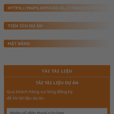
HTTPS://MAPS.APP.GOO.GL/JVBQ1M1GYSDLSPQU
TIỆN ÍCH DỰ ÁN
MẶT BẰNG
TẢI TÀI LIỆU
TẢI TÀI LIỆU DỰ ÁN
Quý khách hàng vui lòng đăng ký
để tải tài liệu dự án.