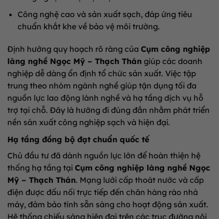
Công nghệ cao và sản xuất sạch, đáp ứng tiêu
chuẩn khắt khe về bảo vệ môi trường.
Định hướng quy hoạch rõ ràng của
Cụm công nghiệp
làng nghề Ngọc Mỹ – Thạch Thán
giúp các doanh
nghiệp dễ dàng ổn định tổ chức sản xuất. Việc tập
trung theo nhóm ngành nghề giúp tận dụng tối đa
nguồn lực lao động lành nghề và hạ tầng dịch vụ hỗ
trợ tại chỗ. Đây là hướng đi đúng đắn nhằm phát triển
nền sản xuất công nghiệp sạch và hiện đại.
Hạ tầng đồng bộ đạt chuẩn quốc tế
Chủ đầu tư đã dành nguồn lực lớn để hoàn thiện hệ
thống hạ tầng tại
Cụm công nghiệp làng nghề Ngọc
Mỹ – Thạch Thán
. Mạng lưới cấp thoát nước và cấp
điện được đấu nối trực tiếp đến chân hàng rào nhà
máy, đảm bảo tính sẵn sàng cho hoạt động sản xuất.
Hệ thống chiếu sáng hiện đại trên các trục đường nội