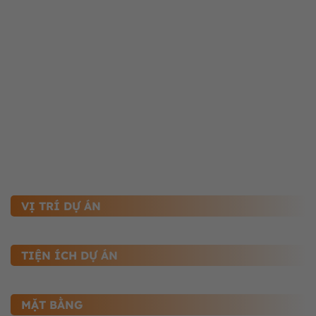
VỊ TRÍ DỰ ÁN
TIỆN ÍCH DỰ ÁN
MẶT BẰNG