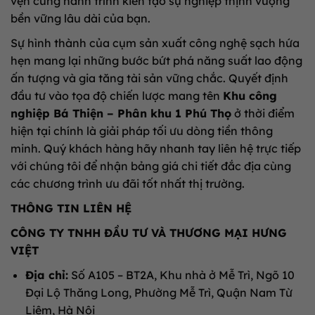
vẹn cùng hành trình kiến tạo sự nghiệp thịnh vượng
bền vững lâu dài của bạn.
Sự hình thành của cụm sản xuất công nghệ sạch hứa
hẹn mang lại những bước bứt phá năng suất lao động
ấn tượng và gia tăng tài sản vững chắc. Quyết định
đầu tư vào tọa độ chiến lược mang tên
Khu công
nghiệp Bá Thiện – Phân khu 1 Phú Thọ
ở thời điểm
hiện tại chính là giải pháp tối ưu dòng tiền thông
minh. Quý khách hàng hãy nhanh tay liên hệ trực tiếp
với chúng tôi để nhận bảng giá chi tiết đắc địa cùng
các chương trình ưu đãi tốt nhất thị trường.
THÔNG TIN LIÊN HỆ
CÔNG TY TNHH ĐẦU TƯ VÀ THƯƠNG MẠI HƯNG
VIỆT
Địa chỉ:
Số A105 – BT2A, Khu nhà ở Mễ Trì, Ngõ 10
Đại Lộ Thăng Long, Phường Mễ Trì, Quận Nam Từ
Liêm, Hà Nội