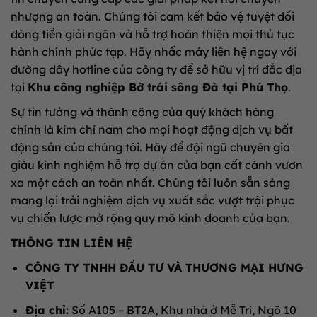
nhượng an toàn. Chúng tôi cam kết bảo vệ tuyệt đối
dòng tiền giải ngân và hỗ trợ hoàn thiện mọi thủ tục
hành chính phức tạp. Hãy nhấc máy liên hệ ngay với
đường dây hotline của công ty để sở hữu vị trí đắc địa
tại
Khu công nghiệp Bờ trái sông Đà tại Phú Thọ
.
Sự tin tưởng và thành công của quý khách hàng
chính là kim chỉ nam cho mọi hoạt động dịch vụ bất
động sản của chúng tôi. Hãy để đội ngũ chuyên gia
giàu kinh nghiệm hỗ trợ dự án của bạn cất cánh vươn
xa một cách an toàn nhất. Chúng tôi luôn sẵn sàng
mang lại trải nghiệm dịch vụ xuất sắc vượt trội phục
vụ chiến lược mở rộng quy mô kinh doanh của bạn.
THÔNG TIN LIÊN HỆ
CÔNG TY TNHH ĐẦU TƯ VÀ THƯƠNG MẠI HƯNG
VIỆT
Địa chỉ:
Số A105 – BT2A, Khu nhà ở Mễ Trì, Ngõ 10