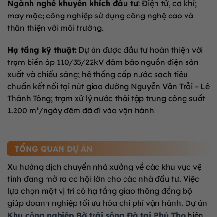
Ngành nghề khuyến khích đầu tư:
Điện tử, cơ khí;
may mặc; công nghiệp sử dụng công nghệ cao và
thân thiện với môi trường.
Hạ tầng kỹ thuật:
Dự án được đầu tư hoàn thiện với
trạm biến áp 110/35/22kV đảm bảo nguồn điện sản
xuất và chiếu sáng; hệ thống cấp nước sạch tiêu
chuẩn kết nối tại nút giao đường Nguyễn Văn Trỗi – Lê
Thánh Tông; trạm xử lý nước thải tập trung công suất
1.200 m³/ngày đêm đã đi vào vận hành.
TỔNG QUAN DỰ ÁN
Xu hướng dịch chuyển nhà xưởng về các khu vực vệ
tinh đang mở ra cơ hội lớn cho các nhà đầu tư. Việc
lựa chọn một vị trí có hạ tầng giao thông đồng bộ
giúp doanh nghiệp tối ưu hóa chi phí vận hành. Dự án
Khu công nghiệp Bờ trái sông Đà tại Phú Thọ
hiện