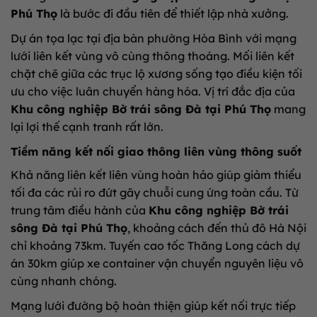
Phú Thọ
là bước đi đầu tiên để thiết lập nhà xưởng.
Dự án tọa lạc tại địa bàn phường Hòa Bình với mạng
lưới liên kết vùng vô cùng thông thoáng. Mối liên kết
chặt chẽ giữa các trục lộ xương sống tạo điều kiện tối
ưu cho việc luân chuyển hàng hóa. Vị trí đắc địa của
Khu công nghiệp Bờ trái sông Đà tại Phú Thọ
mang
lại lợi thế cạnh tranh rất lớn.
Tiềm năng kết nối giao thông liên vùng thông suốt
Khả năng liên kết liên vùng hoàn hảo giúp giảm thiểu
tối đa các rủi ro đứt gãy chuỗi cung ứng toàn cầu. Từ
trung tâm điều hành của
Khu công nghiệp Bờ trái
sông Đà tại Phú Thọ
, khoảng cách đến thủ đô Hà Nội
chỉ khoảng 73km. Tuyến cao tốc Thăng Long cách dự
án 30km giúp xe container vận chuyển nguyên liệu vô
cùng nhanh chóng.
Mạng lưới đường bộ hoàn thiện giúp kết nối trực tiếp