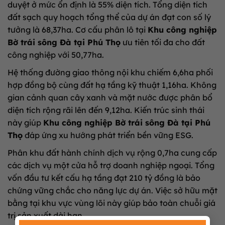
duyệt ở mức ổn định là 55% diện tích. Tổng diện tích
đất sạch quy hoạch tổng thể của dự án đạt con số lý
tưởng là 68,37ha. Cơ cấu phân lô tại
Khu công nghiệp
Bờ trái sông Đà tại Phú Thọ
ưu tiên tối đa cho đất
công nghiệp với 50,77ha.
Hệ thống đường giao thông nội khu chiếm 6,6ha phối
hợp đồng bộ cùng đất hạ tầng kỹ thuật 1,16ha. Không
gian cảnh quan cây xanh và mặt nước được phân bổ
diện tích rộng rãi lên đến 9,12ha. Kiến trúc sinh thái
này giúp
Khu công nghiệp Bờ trái sông Đà tại Phú
Thọ
đáp ứng xu hướng phát triển bền vững ESG.
Phân khu đất hành chính dịch vụ rộng 0,7ha cung cấp
các dịch vụ một cửa hỗ trợ doanh nghiệp ngoại. Tổng
vốn đầu tư kết cấu hạ tầng đạt 210 tỷ đồng là bảo
chứng vững chắc cho năng lực dự án. Việc sở hữu mặt
bằng tại khu vực vùng lõi này giúp bảo toàn chuỗi giá
trị sản xuất dài hạn.