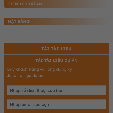
TIỆN ÍCH DỰ ÁN
MẶT BẰNG
TẢI TÀI LIỆU
TẢI TÀI LIỆU DỰ ÁN
Quý khách hàng vui lòng đăng ký
để tải tài liệu dự án.