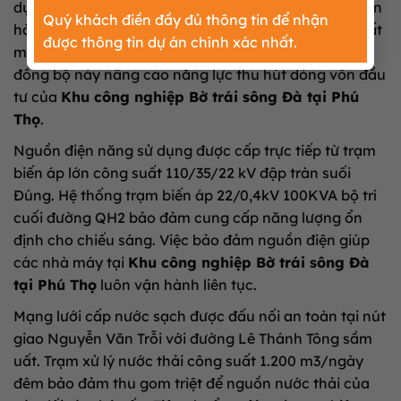
dựng khép kín theo tiêu chuẩn hiện đại. Quy trình vận
Quý khách điền đầy đủ thông tin để nhận
hành thông minh giúp doanh nghiệp an tâm sản xuất
được thông tin dự án chính xác nhất.
mà không lo ngại sự cố ngắt quãng tài nguyên. Sự
đồng bộ này nâng cao năng lực thu hút dòng vốn đầu
tư của
Khu công nghiệp Bờ trái sông Đà tại Phú
Thọ
.
Nguồn điện năng sử dụng được cấp trực tiếp từ trạm
biến áp lớn công suất 110/35/22 kV đập tràn suối
Đúng. Hệ thống trạm biến áp 22/0,4kV 100KVA bộ trí
cuối đường QH2 bảo đảm cung cấp năng lượng ổn
định cho chiếu sáng. Việc bảo đảm nguồn điện giúp
các nhà máy tại
Khu công nghiệp Bờ trái sông Đà
tại Phú Thọ
luôn vận hành liên tục.
Mạng lưới cấp nước sạch được đấu nối an toàn tại nút
giao Nguyễn Văn Trỗi với đường Lê Thánh Tông sầm
uất. Trạm xử lý nước thải công suất 1.200 m3/ngày
đêm bảo đảm thu gom triệt để nguồn nước thải của