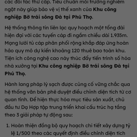
các đối tác thứ cấp. Tiêu chuẩn môi trường nghiêm
ngặt này giúp bảo vệ vị thế xanh của
Khu công
nghiệp Bờ trái sông Đà tại Phú Thọ
.
Hệ thống thông tin liên lạc quy hoạch một tổng đài
hiện đại với các tuyến cáp đi ngầm chiều dài 1.935m.
Mạng lưới tủ cáp phân phối rộng khắp đáp ứng hoàn
hảo quy mô dự kiến khoảng 120 thuê bao toàn khu.
Tiện ích công nghệ cao này thúc đẩy tiến trình số hóa
nhà xưởng tại
Khu công nghiệp Bờ trái sông Đà tại
Phú Thọ
.
Hành lang pháp lý sạch được củng cố vững chắc qua
hệ thống văn bản phê duyệt điều chỉnh diện tích từ cơ
quan tỉnh. Để hiện thực hóa mục tiêu sản xuất, chủ
đầu tư Dạ Hợp tập trung triển khai cấu trúc hạ tầng
theo 3 giải pháp tự động sau:
Hoàn thiện đồng bộ quy hoạch chi tiết xây dựng tỷ
lệ 1/500 theo các quyết định điều chỉnh diện tích