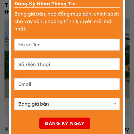
×
Đăng Ký Nhận Thông Tin
Thực trạng hệ thống cơ sở hạ tầng kỹ
thuật hoàn thiện
Bảng giá bán, hợp đồng mua bán, chính sách
cho vay vốn, chương trình khuyến mãi mới
nhất.
Hình ảnh thực tế Khu công nghiệp Bờ Trái Sông Đà tại
Phú Thọ
Mạng lưới kỹ thuật công cộng đã được chủ đầu tư xây