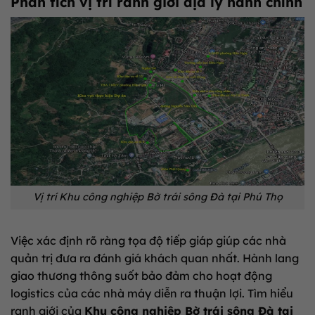
Phân tích vị trí ranh giới địa lý hành chính
Vị trí Khu công nghiệp Bờ trái sông Đà tại Phú Thọ
Việc xác định rõ ràng tọa độ tiếp giáp giúp các nhà
quản trị đưa ra đánh giá khách quan nhất. Hành lang
giao thương thông suốt bảo đảm cho hoạt động
logistics của các nhà máy diễn ra thuận lợi. Tìm hiểu
ranh giới của
Khu công nghiệp Bờ trái sông Đà tại