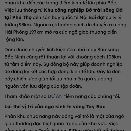
phân khu đến các trọng điểm kinh tế lớn phía Bắc.
Việc lưu thông từ
Khu công nghiệp Bờ trái sông Đà
tại Phú Thọ
đến sân bay quốc tế Nội Bài đạt cự ly lý
tưởng 93km. Ngoài ra, khoảng cách di chuyển ra cảng
Hải Phòng 197km mở ra cửa ngõ giao thương biển
rộng lớn.
Dòng luân chuyển linh kiện đến nhà máy Samsung
Bắc Ninh cũng rất thuận lợi với khoảng cách 108km
từ tâm điểm này. Sự đồng bộ này giúp doanh nghiệp
dễ dàng ký kết các hợp đồng kinh tế lớn. Đây là đòn
bẩy chiến lược giúp tối ưu hóa hiệu quả sử dụng
nguồn vốn lưu động của tập đoàn.
Tham khảo một số
DỰ ÁN
tiềm năng của chúng tôi.
Lợi thế vị trí cửa ngõ kinh tế vùng Tây Bắc
Phân khu chức năng này đóng vai trò là một cửa ngõ
giao thương đặc biệt quan trọng của khu vực. Việc
nằm cách trục Quốc lộ 6 chỉ 3,5km giúp kết nối thông