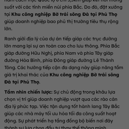
suốt với các tỉnh miền núi phía Bắc. Do đó, đặt xưởng
tại
Khu công nghiệp Bờ trái sông Đà tại Phú Thọ
giúp doanh nghiệp bao phủ thị trường tiêu thụ rộng
lớn.
Ranh giới địa lý của dự án tiếp giáp các trục đường
lớn mang lại sự an toàn cao cho lưu thông. Phía Bắc
giáp đường Hữu Nghị, phía Nam và phía Tây giáp
đường Hòa Bình, phía Đông giáp đường Lê Thánh
Tông. Các hướng tiếp cận đa dạng này giúp nâng tầm
giá trị khai thác của
Khu công nghiệp Bờ trái sông
Đà tại Phú Thọ
.
Tầm nhìn chiến lược:
Sự chủ động trong khâu lựa
chọn vị trí giúp doanh nghiệp vượt qua các rào cản
địa lý phức tạp. Việc tận dụng tốt hành lang Tây Bắc
giúp các nhà máy tối ưu hóa tối đa công suất hoạt
động. Sự phát triển hạ tầng đồng bộ biến nơi đây
thành sự lựa chọn đầu tư thay thế thông minh.