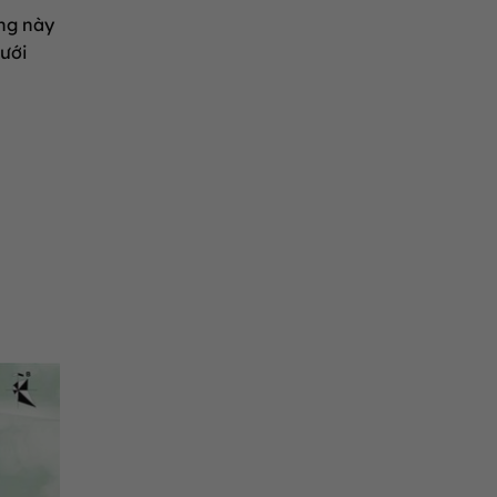
ng này
ưới