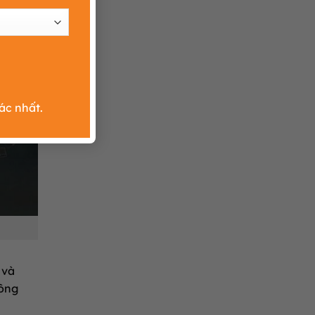
ác nhất.
 và
công