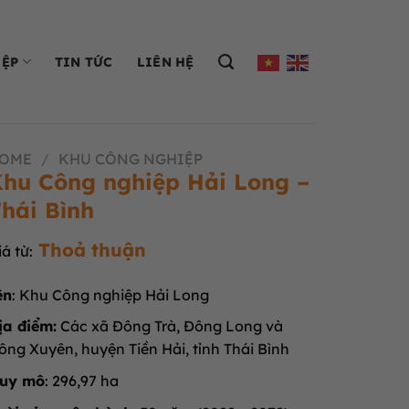
IỆP
TIN TỨC
LIÊN HỆ
OME
/
KHU CÔNG NGHIỆP
hu Công nghiệp Hải Long –
hái Bình
Thoả thuận
iá từ:
ên
: Khu Công nghiệp Hải Long
ịa điểm:
Các xã Đông Trà, Đông Long và
ông Xuyên, huyện Tiền Hải, tỉnh Thái Bình
uy mô
: 296,97 ha