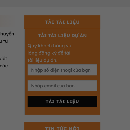
TẢI TÀI LIỆU
chuyển
TẢI TÀI LIỆU DỰ ÁN
u tư
Quý khách hàng vui
lòng đăng ký để tải
viết
tài liệu dự án.
 các
TIN TỨC MỚI