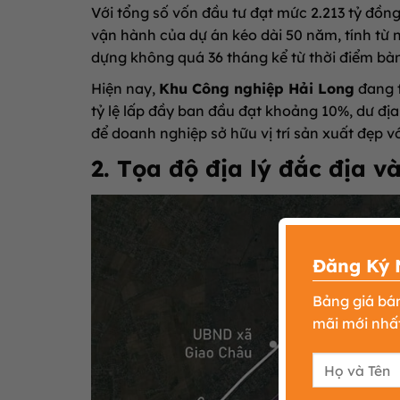
Với tổng số vốn đầu tư đạt mức 2.213 tỷ đồng
vận hành của dự án kéo dài 50 năm, tính từ
dựng không quá 36 tháng kể từ thời điểm bàn
Hiện nay,
Khu Công nghiệp Hải Long
đang t
tỷ lệ lấp đầy ban đầu đạt khoảng 10%, dư địa
để doanh nghiệp sở hữu vị trí sản xuất đẹp vớ
2. Tọa độ địa lý đắc địa v
Đăng Ký 
Bảng giá bá
mãi mới nhất