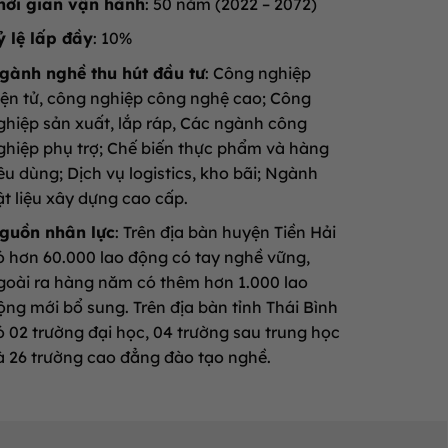
hời gian vận hành
: 50 năm (2022 – 2072)
ỷ lệ lấp đầy
: 10%
gành nghề thu hút đầu tư
: Công nghiệp
iện tử, công nghiệp công nghệ cao; Công
ghiệp sản xuất, lắp ráp, Các ngành công
ghiệp phụ trợ; Chế biến thực phẩm và hàng
iêu dùng; Dịch vụ logistics, kho bãi; Ngành
ật liệu xây dựng cao cấp.
guồn nhân lực
: Trên địa bàn huyện Tiền Hải
ó hơn 60.000 lao động có tay nghề vững,
goài ra hàng năm có thêm hơn 1.000 lao
ộng mới bổ sung. Trên địa bàn tỉnh Thái Bình
ó 02 trường đại học, 04 trường sau trung học
à 26 trường cao đẳng đào tạo nghề.