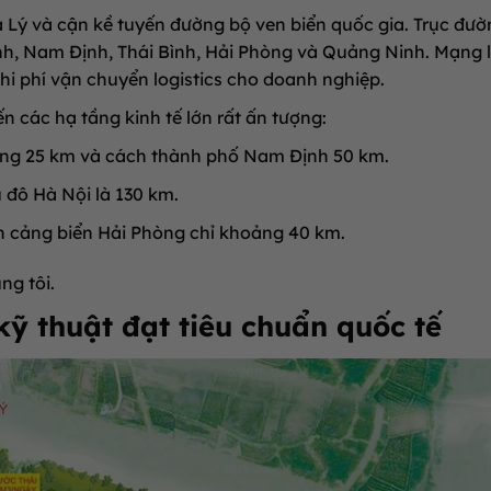
à Lý và cận kề tuyến đường bộ ven biển quốc gia
.
Trục đườ
Bình, Nam Định, Thái Bình, Hải Phòng và Quảng Ninh
.
Mạng l
chi phí vận chuyển logistics cho doanh nghiệp
.
n các hạ tầng kinh tế lớn rất ấn tượng:
ảng 25 km và cách thành phố Nam Định 50 km
.
 đô Hà Nội là 130 km
.
ch cảng biển Hải Phòng chỉ khoảng 40 km
.
ng tôi.
kỹ thuật đạt tiêu chuẩn quốc tế