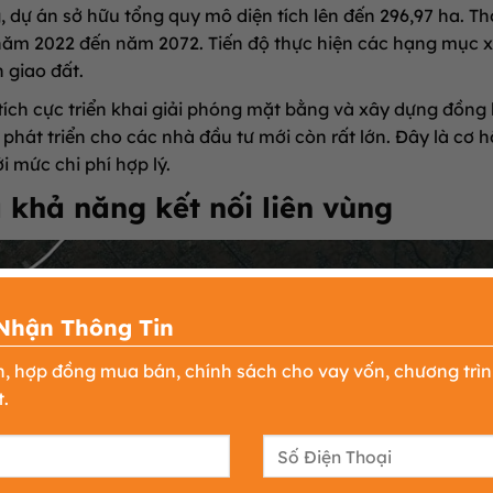
, dự án sở hữu tổng quy mô diện tích lên đến 296,97 ha
.
Th
 năm 2022 đến năm 2072
.
Tiến độ thực hiện các hạng mục 
 giao đất
.
ích cực triển khai giải phóng mặt bằng và xây dựng đồng
 phát triển cho các nhà đầu tư mới còn rất lớn
. Đây là cơ h
i mức chi phí hợp lý.
à khả năng kết nối liên vùng
Nhận Thông Tin
n, hợp đồng mua bán, chính sách cho vay vốn, chương trì
.