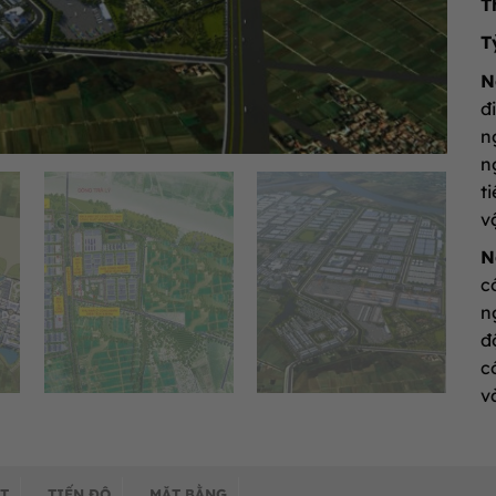
T
T
N
đ
n
n
t
v
N
c
n
đ
c
v
T
TIẾN ĐỘ
MẶT BẰNG