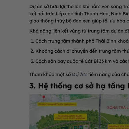
Dự án sở hữu lợi thế lớn khi nằm ven sông Tr
kết nối trực tiếp các tỉnh Thanh Hóa, Ninh 
giao thông thủy bộ đan xen giúp tối ưu hóa 
Khả năng liên kết vùng từ trung tâm dự án đế
Cách trung tâm thành phố Thái Bình kho
Khoảng cách di chuyển đến trung tâm thủ
Cách sân bay quốc tế Cát Bi 33 km và cá
Tham khảo một số
DỰ ÁN
tiềm năng của chú
3. Hệ thống cơ sở hạ tầng 