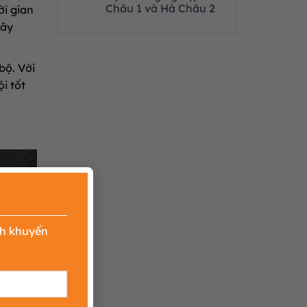
Châu 1 và Hà Châu 2
ời gian
xây
 bộ
.
Với
ội tốt
×
nh khuyến