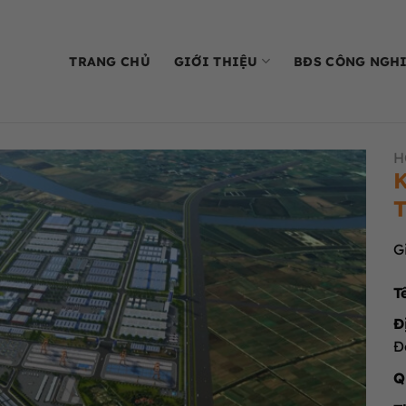
TRANG CHỦ
GIỚI THIỆU
BĐS CÔNG NGH
H
K
T
G
T
Đ
Đ
Q