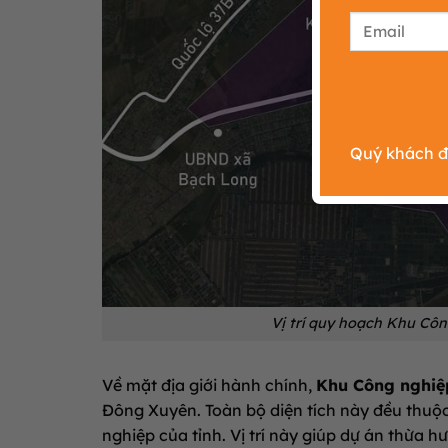
Quý khách đi
Vị trí quy hoạch Khu Cô
Về mặt địa giới hành chính,
Khu Công nghiệ
Đông Xuyên
.
Toàn bộ diện tích này đều thuộ
nghiệp của tỉnh
. Vị trí này giúp dự án thừa 