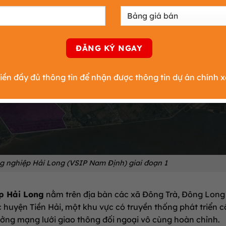
ền đầy đủ thông tin để nhận được thông tin dự án chính x
ng nghiệp Hải Long (VSIP Nam Định) giai đoạn 1
p Hải Long
nằm trên địa bàn các xã Đông Trà, Đông Long
c huyện Tiền Hải, một khu vực có truyền thống phát triển 
hưởng mạng lưới giao thông đối ngoại vô cùng hoàn chỉnh.