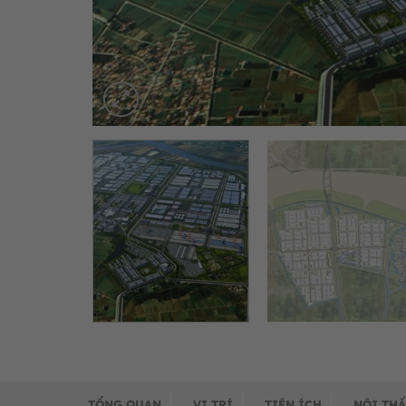
TỔNG QUAN
VỊ TRÍ
TIỆN ÍCH
NỘI THẤ