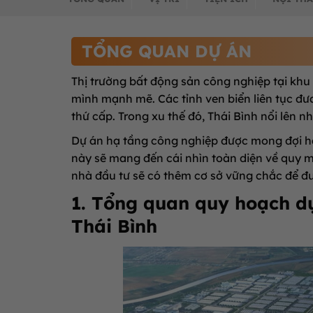
TỔNG QUAN DỰ ÁN
Thị trường bất động sản công nghiệp tại k
mình mạnh mẽ. Các tỉnh ven biển liên tục đ
thứ cấp. Trong xu thế đó, Thái Bình nổi lên 
Dự án hạ tầng công nghiệp được mong đợi hà
này sẽ mang đến cái nhìn toàn diện về quy mô,
nhà đầu tư sẽ có thêm cơ sở vững chắc để đư
1. Tổng quan quy hoạch d
Thái Bình