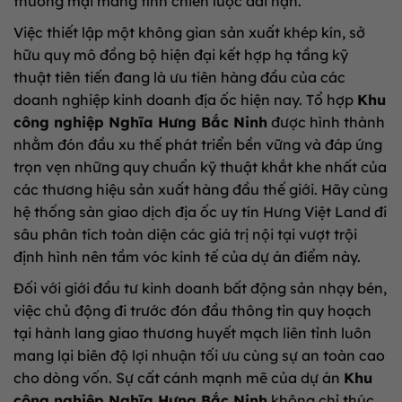
thương mại mang tính chiến lược dài hạn.
Việc thiết lập một không gian sản xuất khép kín, sở
hữu quy mô đồng bộ hiện đại kết hợp hạ tầng kỹ
thuật tiên tiến đang là ưu tiên hàng đầu của các
doanh nghiệp kinh doanh địa ốc hiện nay. Tổ hợp
Khu
công nghiệp Nghĩa Hưng Bắc Ninh
được hình thành
nhằm đón đầu xu thế phát triển bền vững và đáp ứng
trọn vẹn những quy chuẩn kỹ thuật khắt khe nhất của
các thương hiệu sản xuất hàng đầu thế giới. Hãy cùng
hệ thống sàn giao dịch địa ốc uy tín Hưng Việt Land đi
sâu phân tích toàn diện các giá trị nội tại vượt trội
định hình nên tầm vóc kinh tế của dự án điểm này.
Đối với giới đầu tư kinh doanh bất động sản nhạy bén,
việc chủ động đi trước đón đầu thông tin quy hoạch
tại hành lang giao thương huyết mạch liên tỉnh luôn
mang lại biên độ lợi nhuận tối ưu cùng sự an toàn cao
cho dòng vốn. Sự cất cánh mạnh mẽ của dự án
Khu
công nghiệp Nghĩa Hưng Bắc Ninh
không chỉ thúc