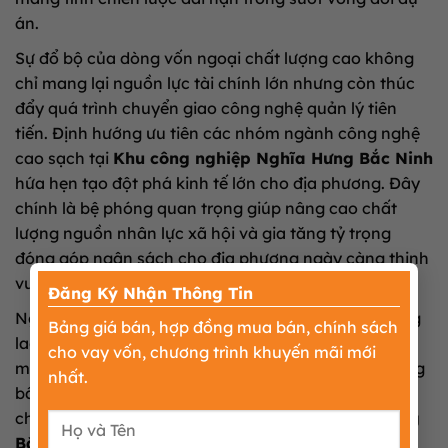
án.
Sự đổ bộ của dòng vốn ngoại chất lượng cao không
chỉ mang lại nguồn lực tài chính lớn nhưng còn thúc
đẩy quá trình chuyển giao công nghệ quản lý tiên
tiến. Định hướng ưu tiên các nhóm ngành công nghệ
cao sạch tại
Khu công nghiệp Nghĩa Hưng Bắc Ninh
hứa hẹn tạo đột phá kinh tế lớn cho địa phương. Đây
chính là bệ phóng quan trọng giúp nâng cao chất
lượng nguồn nhân lực xã hội và gia tăng tỷ trọng
đóng góp ngân sách cho địa phương ngày càng thịnh
×
vượng.
Đăng Ký Nhận Thông Tin
Ngoài ra, việc thu hút một số lượng lớn các lực lượng
Bảng giá bán, hợp đồng mua bán, chính sách
lao động tay nghề cao đổ về làm việc sẽ kích thích
cho vay vốn, chương trình khuyến mãi mới
mạnh mẽ các nguồn cầu an cư lạc nghiệp. Thị trường
nhất.
bất động sản nhà ở phụ cận quanh khu vực tòa độ
chiến lược của dự án
Khu công nghiệp Nghĩa Hưng
Bắc Ninh
nhờ đó được tiếp thêm động lực. Đây là cơ