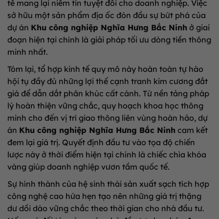
tế mang lại niềm tin tuyệt đối cho doanh nghiệp. Việc
sở hữu một sản phẩm địa ốc đón đầu sự bứt phá của
dự án
Khu công nghiệp Nghĩa Hưng Bắc Ninh
ở giai
đoạn hiện tại chính là giải pháp tối ưu dòng tiền thông
minh nhất.
Tóm lại, tổ hợp kinh tế quy mô này hoàn toàn tự hào
hội tụ đầy đủ những lợi thế cạnh tranh kim cương đắt
giá để dẫn dắt phân khúc cất cánh. Từ nền tảng pháp
lý hoàn thiện vững chắc, quy hoạch khoa học thông
minh cho đến vị trí giao thông liên vùng hoàn hảo, dự
án
Khu công nghiệp Nghĩa Hưng Bắc Ninh
cam kết
đem lại giá trị. Quyết định đầu tư vào tọa độ chiến
lược này ở thời điểm hiện tại chính là chiếc chìa khóa
vàng giúp doanh nghiệp vươn tầm quốc tế.
Sự hình thành của hệ sinh thái sản xuất sạch tích hợp
công nghệ cao hứa hẹn tạo nên những giá trị thặng
dư dồi dào vững chắc theo thời gian cho nhà đầu tư.