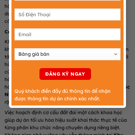
hội vàng để các nhà đầu tư cá nhân đa dạng hóa
danh mục tài sản và đón đầu làn sóng đô thị hóa
công nghiệp mạnh mẽ toàn vùng.
Cơ cấu sử dụng quỹ đất nhà xưởng đồng bộ
Khu phức hợp sản xuất quy mô lớn này được triển
khai xây dựng trên tổng diện tích quỹ đất rộng lớn lên
tới 148,68ha mặt bằng sạch đồng bộ. Dự án tự hào sở
hữu tổng nguồn vốn đầu tư đăng ký đạt con số vô
cùng ấn tượng từ các nhà phát triển bất động sản
hàng đầu. Sự hình thành và từng bước đưa vào vận
hành ổn định của
Khu công nghiệp Nghĩa Hưng Bắc
Quý khách điền đầy đủ thông tin để nhận
Ninh
mở ra không gian phát triển kinh tế vô cùng
được thông tin dự án chính xác nhất.
rộng mở cho doanh nghiệp.
Việc hoạch định cơ cấu đất đai một cách khoa học
giúp dự án tối ưu hóa hiệu suất khai thác thực tế của
từng phân khu chức năng chuyên dụng riêng biệt.