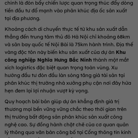
chính là đòn bẩy chiến lược quan trọng thúc đẩy dòng
tiền đầu tư đổ mạnh vào phân khúc địa ốc sản xuất
tại địa phương.
Khoảng cách di chuyển thực tế từ khu sản xuất dẫn
thẳng đến trung tâm thủ đô Hà Nội chỉ khoảng 68km
và sân bay quốc tế Nội Bài là 75km hành trình. Địa thế
vàng độc tôn này biến khu sản xuất của dự án
Khu
công nghiệp Nghĩa Hưng Bắc Ninh
thành một mắt
xích logistics đặc biệt quan trọng toàn vùng. Xu
hướng đầu tư đón đầu làn sóng tăng giá tài sản tại
phân khúc thị trường nhà xưởng phụ cận nơi đây hứa
hẹn đem lại lợi nhuận vượt kỳ vọng.
Quy hoạch bài bản giúp dự án khẳng định giá trị
thương mại bền vững vững chắc theo thời gian trên
thị trường bất động sản phân khúc sản xuất công
nghệ cao. Sự đồng hành chặt chẽ của cơ quan quản
lý thông qua văn bản công bố tại Cổng thông tin kinh