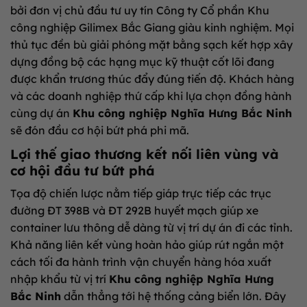
bởi đơn vị chủ đầu tư uy tín Công ty Cổ phần Khu
công nghiệp Gilimex Bắc Giang giàu kinh nghiệm. Mọi
thủ tục đền bù giải phóng mặt bằng sạch kết hợp xây
dựng đồng bộ các hạng mục kỹ thuật cốt lõi đang
được khẩn trương thúc đẩy đúng tiến độ. Khách hàng
và các doanh nghiệp thứ cấp khi lựa chọn đồng hành
cùng dự án
Khu công nghiệp Nghĩa Hưng Bắc Ninh
sẽ đón đầu cơ hội bứt phá phi mã.
Lợi thế giao thương kết nối liên vùng và
cơ hội đầu tư bứt phá
Tọa độ chiến lược nằm tiếp giáp trực tiếp các trục
đường ĐT 398B và ĐT 292B huyết mạch giúp xe
container lưu thông dễ dàng từ vị trí dự án đi các tỉnh.
Khả năng liên kết vùng hoàn hảo giúp rút ngắn một
cách tối đa hành trình vận chuyển hàng hóa xuất
nhập khẩu từ vị trí
Khu công nghiệp Nghĩa Hưng
Bắc Ninh
dẫn thẳng tới hệ thống cảng biển lớn. Đây