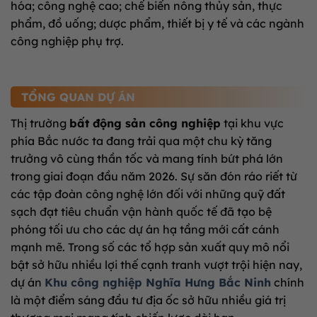
hóa; công nghệ cao; chế biến nông thủy sản, thực
phẩm, đồ uống; dược phẩm, thiết bị y tế và các ngành
công nghiệp phụ trợ.
TỔNG QUAN DỰ ÁN
Thị trường
bất động sản công nghiệp
tại khu vực
phía Bắc nước ta đang trải qua một chu kỳ tăng
trưởng vô cùng thần tốc và mang tính bứt phá lớn
trong giai đoạn đầu năm 2026. Sự săn đón ráo riết từ
các tập đoàn công nghệ lớn đối với những quỹ đất
sạch đạt tiêu chuẩn vận hành quốc tế đã tạo bệ
phóng tối ưu cho các dự án hạ tầng mới cất cánh
mạnh mẽ. Trong số các tổ hợp sản xuất quy mô nổi
bật sở hữu nhiều lợi thế cạnh tranh vượt trội hiện nay,
dự án
Khu công nghiệp Nghĩa Hưng Bắc Ninh
chính
là một điểm sáng đầu tư địa ốc sở hữu nhiều giá trị