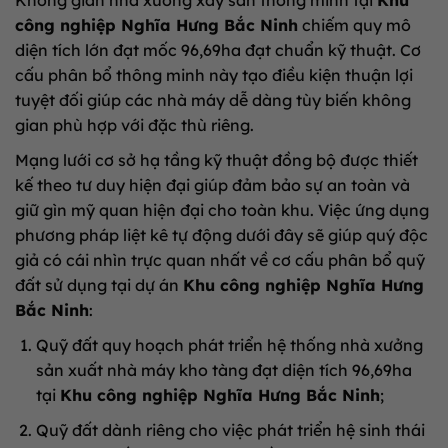
Không gian nhà xưởng xây sẵn thông minh tại
Khu
công nghiệp Nghĩa Hưng Bắc Ninh
chiếm quy mô
diện tích lớn đạt mốc 96,69ha đạt chuẩn kỹ thuật. Cơ
cấu phân bổ thông minh này tạo điều kiện thuận lợi
tuyệt đối giúp các nhà máy dễ dàng tùy biến không
gian phù hợp với đặc thù riêng.
Mạng lưới cơ sở hạ tầng kỹ thuật đồng bộ được thiết
kế theo tư duy hiện đại giúp đảm bảo sự an toàn và
giữ gìn mỹ quan hiện đại cho toàn khu. Việc ứng dụng
phương pháp liệt kê tự động dưới đây sẽ giúp quý độc
giả có cái nhìn trực quan nhất về cơ cấu phân bổ quỹ
đất sử dụng tại dự án
Khu công nghiệp Nghĩa Hưng
Bắc Ninh
:
Quỹ đất quy hoạch phát triển hệ thống nhà xưởng
sản xuất nhà máy kho tàng đạt diện tích 96,69ha
tại
Khu công nghiệp Nghĩa Hưng Bắc Ninh
;
Quỹ đất dành riêng cho việc phát triển hệ sinh thái