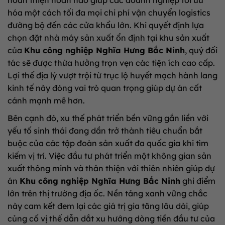
hoàn thiện hoàn hảo giúp các doanh nghiệp tối ưu
hóa một cách tối đa mọi chi phí vận chuyển logistics
đường bộ đến các cửa khẩu lớn. Khi quyết định lựa
chọn đặt nhà máy sản xuất ổn định tại khu sản xuất
của
Khu công nghiệp Nghĩa Hưng Bắc Ninh
, quý đối
tác sẽ được thừa hưởng trọn vẹn các tiện ích cao cấp.
Lợi thế địa lý vượt trội từ trục lộ huyết mạch hành lang
kinh tế này đóng vai trò quan trọng giúp dự án cất
cánh mạnh mẽ hơn.
Bên cạnh đó, xu thế phát triển bền vững gắn liền với
yếu tố sinh thái đang dần trở thành tiêu chuẩn bắt
buộc của các tập đoàn sản xuất đa quốc gia khi tìm
kiếm vị trí. Việc đầu tư phát triển một không gian sản
xuất thông minh và thân thiện với thiên nhiên giúp dự
án
Khu công nghiệp Nghĩa Hưng Bắc Ninh
ghi điểm
lớn trên thị trường địa ốc. Nền tảng xanh vững chắc
này cam kết đem lại các giá trị gia tăng lâu dài, giúp
củng cố vị thế dẫn dắt xu hướng dòng tiền đầu tư của