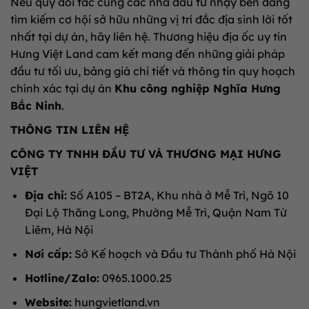
Nếu quý đối tác cùng các nhà đầu tư nhạy bén đang
tìm kiếm cơ hội sở hữu những vị trí đắc địa sinh lời tốt
nhất tại dự án, hãy liên hệ. Thương hiệu địa ốc uy tín
Hưng Việt Land cam kết mang đến những giải pháp
đầu tư tối ưu, bảng giá chi tiết và thông tin quy hoạch
chính xác tại dự án
Khu công nghiệp Nghĩa Hưng
Bắc Ninh
.
THÔNG TIN LIÊN HỆ
CÔNG TY TNHH ĐẦU TƯ VÀ THƯƠNG MẠI HƯNG
VIỆT
Địa chỉ:
Số A105 – BT2A, Khu nhà ở Mễ Trì, Ngõ 10
Đại Lộ Thăng Long, Phường Mễ Trì, Quận Nam Từ
Liêm, Hà Nội
Nơi cấp:
Sở Kế hoạch và Đầu tư Thành phố Hà Nội
Hotline/Zalo:
0965.1000.25
Website:
hungvietland.vn