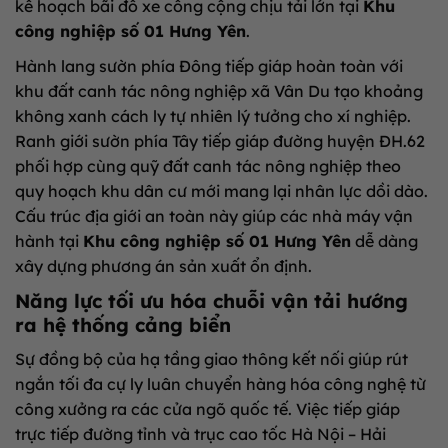
kế hoạch bãi đỗ xe công cộng chịu tải lớn tại
Khu
công nghiệp số 01 Hưng Yên
.
Hành lang sườn phía Đông tiếp giáp hoàn toàn với
khu đất canh tác nông nghiệp xã Vân Du tạo khoảng
không xanh cách ly tự nhiên lý tưởng cho xí nghiệp.
Ranh giới sườn phía Tây tiếp giáp đường huyện ĐH.62
phối hợp cùng quỹ đất canh tác nông nghiệp theo
quy hoạch khu dân cư mới mang lại nhân lực dồi dào.
Cấu trúc địa giới an toàn này giúp các nhà máy vận
hành tại
Khu công nghiệp số 01 Hưng Yên
dễ dàng
xây dựng phương án sản xuất ổn định.
Năng lực tối ưu hóa chuỗi vận tải hướng
ra hệ thống cảng biển
Sự đồng bộ của hạ tầng giao thông kết nối giúp rút
ngắn tối đa cự ly luân chuyển hàng hóa công nghệ từ
công xưởng ra các cửa ngõ quốc tế. Việc tiếp giáp
trực tiếp đường tỉnh và trục cao tốc Hà Nội – Hải