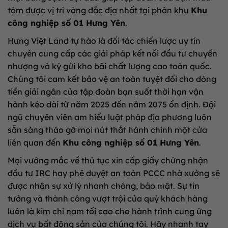
tóm được vị trí vàng đắc địa nhất tại phân khu
Khu
công nghiệp số 01 Hưng Yên
.
Hưng Việt Land tự hào là đối tác chiến lược uy tín
chuyên cung cấp các giải pháp kết nối đầu tư chuyển
nhượng và ký gửi kho bãi chất lượng cao toàn quốc.
Chúng tôi cam kết bảo vệ an toàn tuyệt đối cho dòng
tiền giải ngân của tập đoàn bạn suốt thời hạn vận
hành kéo dài từ năm 2025 đến năm 2075 ổn định. Đội
ngũ chuyên viên am hiểu luật pháp địa phương luôn
sẵn sàng tháo gỡ mọi nút thắt hành chính một cửa
liên quan đến
Khu công nghiệp số 01 Hưng Yên
.
Mọi vướng mắc về thủ tục xin cấp giấy chứng nhận
đầu tư IRC hay phê duyệt an toàn PCCC nhà xưởng sẽ
được nhân sự xử lý nhanh chóng, bảo mật. Sự tin
tưởng và thành công vượt trội của quý khách hàng
luôn là kim chỉ nam tối cao cho hành trình cung ứng
dịch vụ bất động sản của chúng tôi. Hãy nhanh tay