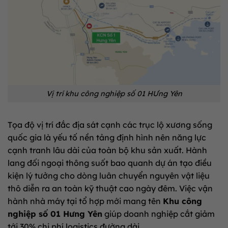
Vị trí khu công nghiệp số 01 HƯng Yên
Tọa độ vị trí đắc địa sát cạnh các trục lộ xương sống
quốc gia là yếu tố nền tảng định hình nên năng lực
cạnh tranh lâu dài của toàn bộ khu sản xuất. Hành
lang đối ngoại thông suốt bao quanh dự án tạo điều
kiện lý tưởng cho dòng luân chuyển nguyên vật liệu
thô diễn ra an toàn kỹ thuật cao ngày đêm. Việc vận
hành nhà máy tại tổ hợp mới mang tên
Khu công
nghiệp số 01 Hưng Yên
giúp doanh nghiệp cắt giảm
tới 30% chi phí logistics đường dài.