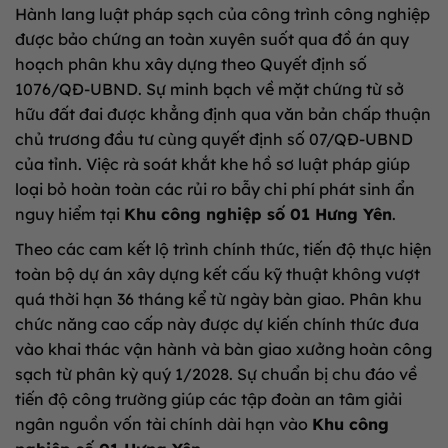
Hành lang luật pháp sạch của công trình công nghiệp
được bảo chứng an toàn xuyên suốt qua đồ án quy
hoạch phân khu xây dựng theo Quyết định số
1076/QĐ-UBND. Sự minh bạch về mặt chứng từ sở
hữu đất đai được khẳng định qua văn bản chấp thuận
chủ trương đầu tư cùng quyết định số 07/QĐ-UBND
của tỉnh. Việc rà soát khắt khe hồ sơ luật pháp giúp
loại bỏ hoàn toàn các rủi ro bẫy chi phí phát sinh ẩn
nguy hiểm tại
Khu công nghiệp số 01 Hưng Yên
.
Theo các cam kết lộ trình chính thức, tiến độ thực hiện
toàn bộ dự án xây dựng kết cấu kỹ thuật không vượt
quá thời hạn 36 tháng kể từ ngày bàn giao. Phân khu
chức năng cao cấp này được dự kiến chính thức đưa
vào khai thác vận hành và bàn giao xưởng hoàn công
sạch từ phân kỳ quý 1/2028. Sự chuẩn bị chu đáo về
tiến độ công trường giúp các tập đoàn an tâm giải
ngân nguồn vốn tài chính dài hạn vào
Khu công