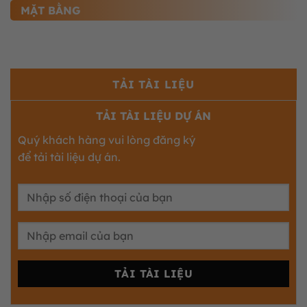
MẶT BẰNG
TẢI TÀI LIỆU
TẢI TÀI LIỆU DỰ ÁN
Quý khách hàng vui lòng đăng ký
để tải tài liệu dự án.