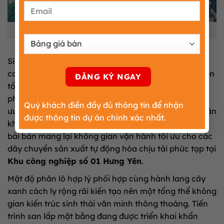
Quy mô Khu công nghiệp số 01 Hưng Yên
Siêu dự án bất động sản sản xuất cao cấp này được
cơ quan ban ngành cấp phép triển khai xây dựng trên
tổng diện tích quy hoạch rộng lớn 216,17 ha. Cơ cấu
phân lô quỹ đất sạch được tính toán khoa học nhằm
Quý khách điền đầy đủ thông tin để nhận
ưu tiên tối đa không gian diện tích mặt bằng cho phân
được thông tin dự án chính xác nhất.
khu xây dựng nhà xưởng sản xuất. Cấu trúc phân lô
bài bản mang lại không gian vận hành tối ưu cho các
dây chuyền sản xuất tự động hóa chịu tải phức tạp tại
Khu công nghiệp số 01 Hưng Yên
.
Mật độ phân lô hợp lý phối hợp cùng hành lang cây
xanh cách ly rộng rãi kiến tạo nên một tổng thể không
gian kiến trúc sinh thái văn minh thông thoáng. Tiến
trình san lấp mặt bằng đang được triển khai khẩn