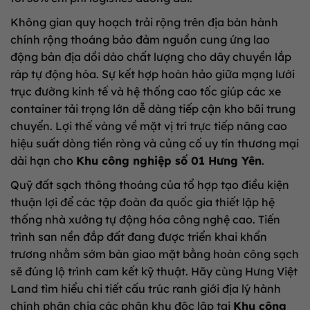
Không gian quy hoạch trải rộng trên địa bàn hành
chính rộng thoáng bảo đảm nguồn cung ứng lao
động bản địa dồi dào chất lượng cho dây chuyền lắp
ráp tự động hóa. Sự kết hợp hoàn hảo giữa mạng lưới
trục đường kinh tế và hệ thống cao tốc giúp các xe
container tải trọng lớn dễ dàng tiếp cận kho bãi trung
chuyển. Lợi thế vàng về mặt vị trí trực tiếp nâng cao
hiệu suất dòng tiền ròng và củng cố uy tín thương mại
dài hạn cho
Khu công nghiệp số 01 Hưng Yên
.
Quỹ đất sạch thông thoáng của tổ hợp tạo điều kiện
thuận lợi để các tập đoàn đa quốc gia thiết lập hệ
thống nhà xưởng tự động hóa công nghệ cao. Tiến
trình san nền đắp đất đang được triển khai khẩn
trương nhằm sớm bàn giao mặt bằng hoàn công sạch
sẽ đúng lộ trình cam kết kỹ thuật. Hãy cùng Hưng Việt
Land tìm hiểu chi tiết cấu trúc ranh giới địa lý hành
chính phân chia các phân khu độc lập tại
Khu công