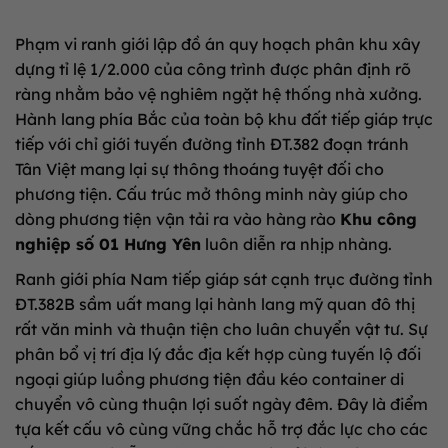
Phạm vi ranh giới lập đồ án quy hoạch phân khu xây
dựng tỉ lệ 1/2.000 của công trình được phân định rõ
ràng nhằm bảo vệ nghiêm ngặt hệ thống nhà xưởng.
Hành lang phía Bắc của toàn bộ khu đất tiếp giáp trực
tiếp với chỉ giới tuyến đường tỉnh ĐT.382 đoạn tránh
Tân Việt mang lại sự thông thoáng tuyệt đối cho
phương tiện. Cấu trúc mở thông minh này giúp cho
dòng phương tiện vận tải ra vào hàng rào
Khu công
nghiệp số 01 Hưng Yên
luôn diễn ra nhịp nhàng.
Ranh giới phía Nam tiếp giáp sát cạnh trục đường tỉnh
ĐT.382B sầm uất mang lại hành lang mỹ quan đô thị
rất văn minh và thuận tiện cho luân chuyển vật tư. Sự
phân bổ vị trí địa lý đắc địa kết hợp cùng tuyến lộ đối
ngoại giúp luồng phương tiện đầu kéo container di
chuyển vô cùng thuận lợi suốt ngày đêm. Đây là điểm
tựa kết cấu vô cùng vững chắc hỗ trợ đắc lực cho các