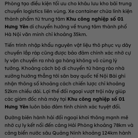
Phòng tạo điều kiện tối ưu cho khâu lưu kho bãi trung
chuyển logistics liên vùng. Xe container chứa linh kiện
thành phẩm từ trung tâm
Khu công nghiệp số 01
Hưng Yên
di chuyển hướng về trung tâm thành phố
Hà Nội văn minh chỉ khoảng 35km.
Tiến trình nhập khẩu nguyên vật liệu thô phục vụ dây
chuyền lắp ráp cũng được bảo đảm chính xác nhờ cự
ly vận chuyển ra nhà ga hàng không vô cùng lý
tưởng. Khoảng cách bộ di chuyển từ hàng rào nhà
xưởng hướng thẳng tới sân bay quốc tế Nội Bài ghi
nhận thông số khoảng cách chiến lược chỉ khoảng
52km chiều dài. Lợi thế đối ngoại vượt trội này giúp
các giám đốc nhà máy tại
Khu công nghiệp số 01
Hưng Yên
luôn bảo đảm tính chính xác tuyệt đối.
Đường biên hành hải đối ngoại khơi thông mạnh mẽ
nhờ cự ly kết nối đến cảng Hải Phòng khoảng 78km và
cảng biển nước sâu Quảng Ninh khoảng 124km hành