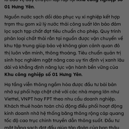
01 Hưng Yên
.
Nguồn nước sạch dồi dào phục vụ xí nghiệp kết hợp
trạm thu gom xử lý nước thải công suất lớn bảo đảm
lọc sạch tạp chất đạt tiêu chuẩn cho phép. Quy trình
phân loại chất thải rắn tại nguồn được vận chuyển về
khu tập trung giúp bảo vệ không gian cảnh quan đô
thị luôn văn minh, thông thoáng. Tiêu chuẩn quản trị
sinh học nghiêm ngặt nâng cao uy tín định vị xanh lâu
dài và khẳng định năng lực vận hành bền vững của
Khu công nghiệp số 01 Hưng Yên
.
Hạ tầng viễn thông ngầm hóa được đầu tư bài bản
nhờ sự phối hợp chặt chẽ với các nhà mạng lớn như
Viettel, VNPT hay FPT theo nhu cầu doanh nghiệp.
Khách thuê hoàn toàn chủ động điều phối hoạt động
kinh doanh nhờ hệ thống băng thông rộng cáp quang
tốc độ cao trục chính truyền dẫn thông suốt. Đầu tư
mặt bằng sạch đợt đầu giúp tập đoàn của bạn thâu