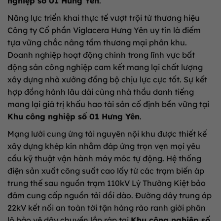
nghiệp số 01 Hưng Yên
.
Năng lực triển khai thực tế vượt trội từ thương hiệu
Công ty Cổ phần Viglacera Hưng Yên uy tín là điểm
tựa vững chắc nâng tầm thương mại phân khu.
Doanh nghiệp hoạt động chính trong lĩnh vực bất
động sản công nghiệp cam kết mang lại chất lượng
xây dựng nhà xưởng đồng bộ chịu lực cực tốt. Sự kết
hợp đồng hành lâu dài cùng nhà thầu danh tiếng
mang lại giá trị khấu hao tài sản cố định bền vững tại
Khu công nghiệp số 01 Hưng Yên
.
Mạng lưới cung ứng tài nguyên nội khu được thiết kế
xây dựng khép kín nhằm đáp ứng trọn vẹn mọi yêu
cầu kỹ thuật vận hành máy móc tự động. Hệ thống
điện sản xuất công suất cao lấy từ các trạm biến áp
trung thế sau nguồn trạm 110kV Lý Thường Kiệt bảo
đảm cung cấp nguồn tải dồi dào. Đường dây trung áp
22kV kết nối an toàn tới tận hàng rào ranh giới phân
lô bảo vệ dây chuyền lắp ráp tại
Khu công nghiệp số