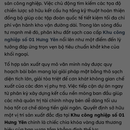
sản công nghiệp. Việc chủ động tìm kiếm các tọa độ
chiến lược sở hữu kết cấu hạ tầng kỹ thuật hoàn thiện
đồng bộ giúp các tập đoàn quốc tế tiết kiệm tối đa chi
phí vận hành kho vận đường dài. Trong làn sóng đầu
tư mạnh mẽ đó, phân khu đất sạch cao cấp
Khu công
nghiệp số 01 Hưng Yên
nổi lên như một điểm đến lý
tưởng đáp ứng trọn vẹn bộ tiêu chuẩn khắt khe của
khối ngoại.
Tổ hợp sản xuất quy mô văn minh này được quy
hoạch bài bản mang lại giải pháp mặt bằng thô sạch
diện tích lớn, giải tỏa triệt để cơn khát không gian chế
xuất của các đơn vị phụ trợ. Việc tiếp cận dự án ngay
từ phân kỳ xây dựng kết cấu nền móng ban đầu giúp
các nhà quản trị tài chính nhạy bén dễ dàng tối ưu
hóa tốt cơ chế dòng tiền giải ngân. Quyết định sở hữu
một vị trí sản xuất đắc địa tại
Khu công nghiệp số 01
Hưng Yên
chính là chiếc chìa khóa vàng đưa thương
hiệu của bạn vươn tầm khẳng định thế lực.