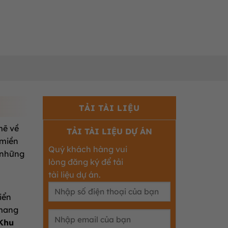
TẢI TÀI LIỆU
mẽ về
TẢI TÀI LIỆU DỰ ÁN
 miền
Quý khách hàng vui
 những
lòng đăng ký để tải
tài liệu dự án.
iển
 mang
Khu