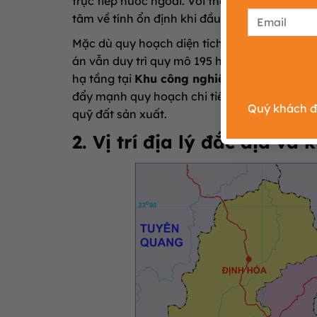
trực tiếp nước ngoài. Với thời hạn hoạt độn
tâm về tính ổn định khi đầu tư dài hạn tại đây
Mặc dù quy hoạch diện tích ban đầu có những
án vẫn duy trì quy mô 195 ha. Sự điều chỉnh
hạ tầng tại
Khu công nghiệp Sông Công I
t
đẩy mạnh quy hoạch chi tiết với hai phân khu
Quý khách đi
quỹ đất sản xuất.
2. Vị trí địa lý đắc địa và