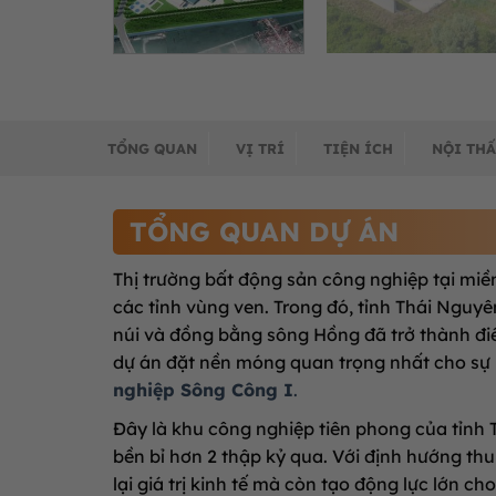
TỔNG QUAN
VỊ TRÍ
TIỆN ÍCH
NỘI THẤ
TỔNG QUAN DỰ ÁN
Thị trường bất động sản công nghiệp tại m
các tỉnh vùng ven. Trong đó, tỉnh Thái Nguyên
núi và đồng bằng sông Hồng đã trở thành đi
dự án đặt nền móng quan trọng nhất cho sự 
nghiệp Sông Công I
.
Đây là khu công nghiệp tiên phong của tỉnh Th
bền bỉ hơn 2 thập kỷ qua. Với định hướng th
lại giá trị kinh tế mà còn tạo động lực lớn ch