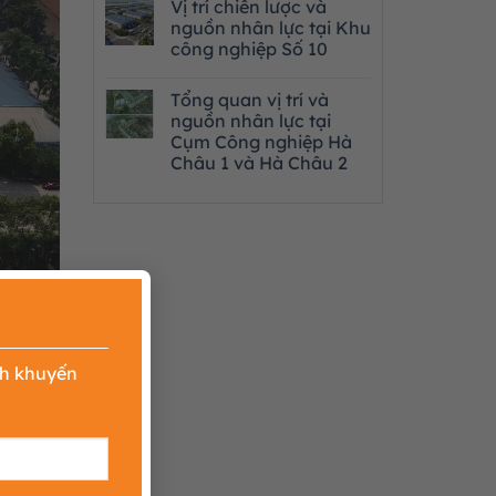
Vị trí chiến lược và
nguồn nhân lực tại Khu
công nghiệp Số 10
Tổng quan vị trí và
nguồn nhân lực tại
Cụm Công nghiệp Hà
Châu 1 và Hà Châu 2
×
nh khuyến
h phủ,
 triển,
u tư