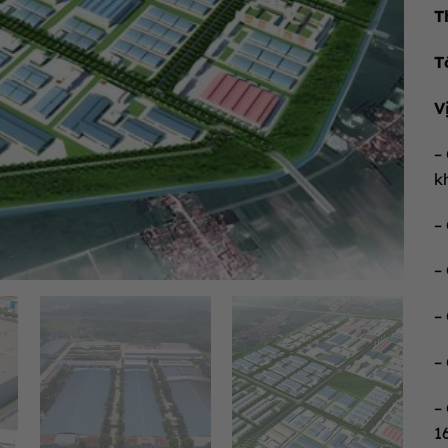
T
T
V
–
k
–
–
–
–
–
1