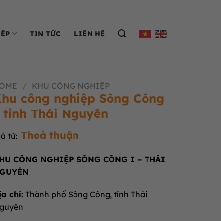
IỆP
TIN TỨC
LIÊN HỆ
OME
/
KHU CÔNG NGHIỆP
hu công nghiệp Sông Công
 tỉnh Thái Nguyên
Thoả thuận
iá từ:
HU CÔNG NGHIỆP SÔNG CÔNG I – THÁI
GUYÊN
ịa chỉ:
Thành phố Sông Công, tỉnh Thái
guyên