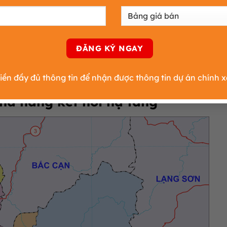
g kéo dài đến năm 2049, các doanh nghiệp có thể hoàn toà
.
 điều chỉnh để phù hợp với tình hình thực tế, nhưng hiện
 này giúp việc bồi thường giải phóng mặt bằng và xây dựng
rở nên khả thi và hiệu quả hơn. Hiện tại, tỉnh Thái Nguyên
 là Khu A (4,9 ha) và Khu B (114,9 ha) để tối ưu hóa việc 
ền đầy đủ thông tin để nhận được thông tin dự án chính x
 khả năng kết nối hạ tầng