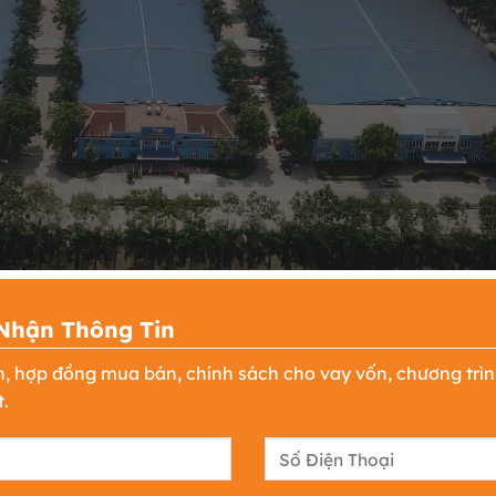
Nhận Thông Tin
ng Khu công nghiệp sông công I
n, hợp đồng mua bán, chính sách cho vay vốn, chương trì
.
 theo Quyết định số 181/1999/QĐ-TTg của Thủ tướng Chín
 tại Thái Nguyên. Trải qua hơn 22 năm hình thành và phát
h được vai trò quan trọng trong việc thu hút dòng vốn đầ