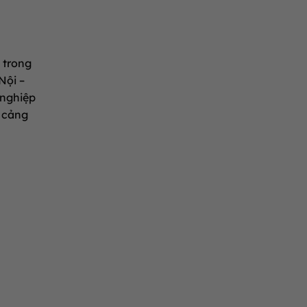
 trong
Nội –
 nghiệp
c cảng