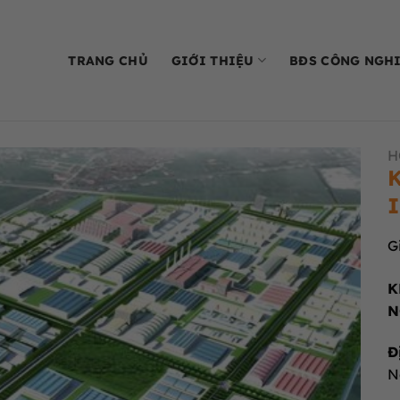
TRANG CHỦ
GIỚI THIỆU
BĐS CÔNG NGH
H
K
I
G
K
N
Đ
N