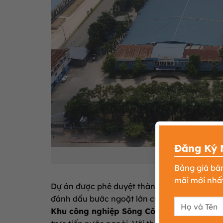
Đăng Ký 
Hiện trạ
Bảng giá bá
mãi mới nhất
Dự án được phê duyệt thành lập từ năm 1999
đánh dấu bước ngoặt lớn cho công nghiệp hóa
Khu công nghiệp Sông Công I
đã khẳng địn