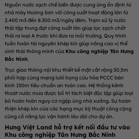
Nguồn nước sạch chế biến được cung ứng ổn định từ
nhà máy Hương Sơn với công suất hoạt động lớn từ
2.400 m3 đến 8.300 m3/ngày đêm. Trạm xử lý nước
thải tập trung đạt công suất lớn giúp lọc sạch chất
thải ra loại A trước khi đưa ra môi trường. Quy trình
tuần hoàn tài nguyên khép kín giúp nâng cao vị thế
sinh thái thông minh của
Khu công nghiệp Tân Hưng
Bắc Ninh
.
Trục giao thông nội khu thiết kế mặt cắt rộng 50,5m
phối hợp cùng mạng lưới họng cứu hỏa PCCC bán
kính 150m tiêu chuẩn an toàn cao. Hệ thống kênh
thoát nước mưa được bố trí tách biệt độc lập giúp loại
bỏ hoàn toàn nguy cơ ngập úng nhà xưởng. Sự hoàn
thiện khép kín của các hạng mục kỹ thuật công cộng
củng cố năng lực vận hành lâu dài cho dự án.
Hưng Việt Land hỗ trợ kết nối đầu tư vào
Khu công nghiệp Tân Hưng Bắc Ninh