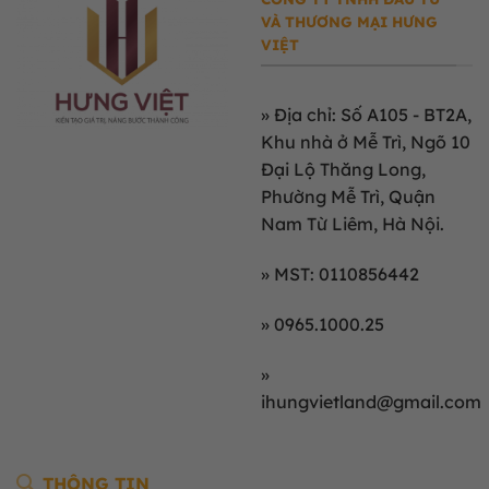
VÀ THƯƠNG MẠI HƯNG
VIỆT
»
Địa chỉ: Số A105 - BT2A,
Khu nhà ở Mễ Trì, Ngõ 10
Đại Lộ Thăng Long,
Phường Mễ Trì, Quận
Nam Từ Liêm, Hà Nội.
» MST: 0110856442
» 0965.1000.25
»
ihungvietland@gmail.com
THÔNG TIN