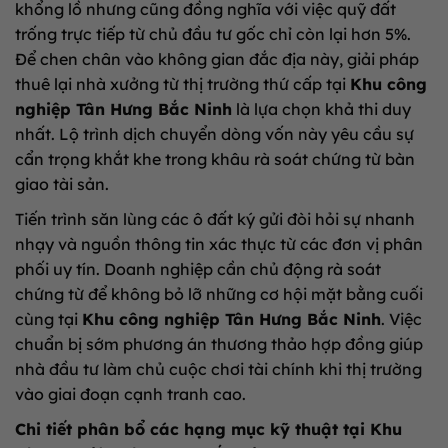
khổng lồ nhưng cũng đồng nghĩa với việc quỹ đất
trống trực tiếp từ chủ đầu tư gốc chỉ còn lại hơn 5%.
Để chen chân vào không gian đắc địa này, giải pháp
thuê lại nhà xưởng từ thị trường thứ cấp tại
Khu công
nghiệp Tân Hưng Bắc Ninh
là lựa chọn khả thi duy
nhất. Lộ trình dịch chuyển dòng vốn này yêu cầu sự
cẩn trọng khắt khe trong khâu rà soát chứng từ bàn
giao tài sản.
Tiến trình săn lùng các ô đất ký gửi đòi hỏi sự nhanh
nhạy và nguồn thông tin xác thực từ các đơn vị phân
phối uy tín. Doanh nghiệp cần chủ động rà soát
chứng từ để không bỏ lỡ những cơ hội mặt bằng cuối
cùng tại
Khu công nghiệp Tân Hưng Bắc Ninh
. Việc
chuẩn bị sớm phương án thương thảo hợp đồng giúp
nhà đầu tư làm chủ cuộc chơi tài chính khi thị trường
vào giai đoạn cạnh tranh cao.
Chi tiết phân bổ các hạng mục kỹ thuật tại Khu