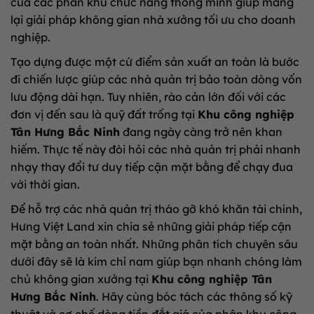
của các phân khu chức năng thông minh giúp mang
lại giải pháp không gian nhà xưởng tối ưu cho doanh
nghiệp.
Tạo dựng được một cứ điểm sản xuất an toàn là bước
đi chiến lược giúp các nhà quản trị bảo toàn dòng vốn
lưu động dài hạn. Tuy nhiên, rào cản lớn đối với các
đơn vị đến sau là quỹ đất trống tại
Khu công nghiệp
Tân Hưng Bắc Ninh
đang ngày càng trở nên khan
hiếm. Thực tế này đòi hỏi các nhà quản trị phải nhanh
nhạy thay đổi tư duy tiếp cận mặt bằng để chạy đua
với thời gian.
Để hỗ trợ các nhà quản trị tháo gỡ khó khăn tài chính,
Hưng Việt Land xin chia sẻ những giải pháp tiếp cận
mặt bằng an toàn nhất. Những phân tích chuyên sâu
dưới đây sẽ là kim chỉ nam giúp bạn nhanh chóng làm
chủ không gian xưởng tại
Khu công nghiệp Tân
Hưng Bắc Ninh
. Hãy cùng bóc tách các thông số kỹ
thuật và cơ chế dòng tiền đắt giá của phân khu công