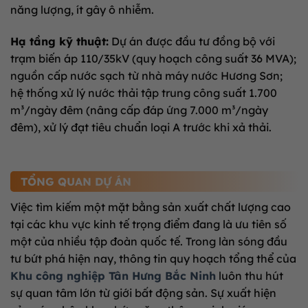
năng lượng, ít gây ô nhiễm.
Hạ tầng kỹ thuật:
Dự án được đầu tư đồng bộ với
trạm biến áp 110/35kV (quy hoạch công suất 36 MVA);
nguồn cấp nước sạch từ nhà máy nước Hương Sơn;
hệ thống xử lý nước thải tập trung công suất 1.700
m³/ngày đêm (nâng cấp đáp ứng 7.000 m³/ngày
đêm), xử lý đạt tiêu chuẩn loại A trước khi xả thải.
TỔNG QUAN DỰ ÁN
Việc tìm kiếm một mặt bằng sản xuất chất lượng cao
tại các khu vực kinh tế trọng điểm đang là ưu tiên số
một của nhiều tập đoàn quốc tế. Trong làn sóng đầu
tư bứt phá hiện nay, thông tin quy hoạch tổng thể của
Khu công nghiệp Tân Hưng Bắc Ninh
luôn thu hút
sự quan tâm lớn từ giới bất động sản. Sự xuất hiện