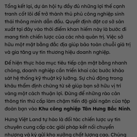
Tổng kết lại, dự án hội tụ đầy đủ những lợi thế cạnh
tranh cốt lõi để trở thành thủ phủ công nghiệp sinh
thái thông minh dẫn đầu. Quyết định đặt cơ sở sản
xuất tại đây vào thời điểm khan hiếm này là bước đi
mang tính chiến lược của các nhà quản trị. Việc sở
hữu một mặt bằng đắc địa giúp bảo toàn chuỗi giá trị
và gia tăng uy tín thương hiệu doanh nghiệp.
Để hiện thực hóa mục tiêu tiếp cận mặt bằng nhanh
chóng, doanh nghiệp cần triển khai các bước khảo
sát hệ thống kỹ thuật kỹ lưỡng. Sự chủ động trong
khâu thẩm định chứng từ sẽ giúp bạn sở hữu vị trí
vàng một cách thuận lợi. Đừng để những rào cản
thông tin thứ cấp làm chậm tiến độ giải ngân của tập
đoàn bạn vào
Khu công nghiệp Tân Hưng Bắc Ninh
.
Hưng Việt Land tự hào là đối tác chiến lược uy tín
chuyên cung cấp các giải pháp kết nối chuyển
nhượng và ký gửi kho xưởng chất lượng cao. Chúng