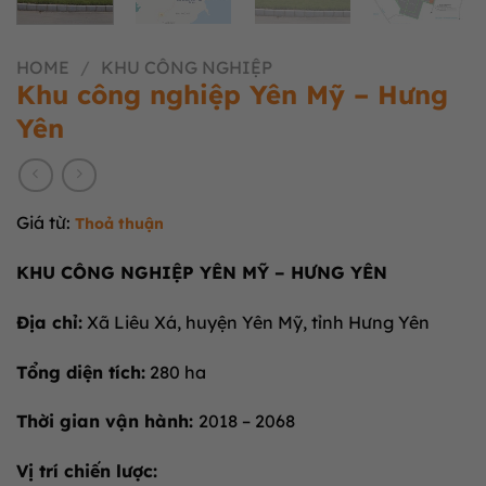
HOME
/
KHU CÔNG NGHIỆP
Khu công nghiệp Yên Mỹ – Hưng
Yên
Giá từ:
Thoả thuận
KHU CÔNG NGHIỆP YÊN MỸ – HƯNG YÊN
Địa chỉ:
Xã Liêu Xá, huyện Yên Mỹ, tỉnh Hưng Yên
Tổng diện tích:
280 ha
Thời gian vận hành:
2018 – 2068
Vị trí chiến lược: