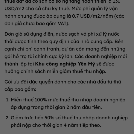
thuê đất đã có sẵn cơ sở hạ tầng hoàn thiện là 130
USD/m2 cho cả chu kỳ thuê
.
Mức phí quản lý vận
hành chung được áp dụng là 0.7 USD/m2/năm (các
đơn giá chưa bao gồm VAT)
.
Đơn giá sử dụng điện, nước sạch và phí xử lý nước
thải được tính theo quy định của nhà cung cấp
.
Bên
cạnh chi phí cạnh tranh, dự án còn mang đến những
gói hỗ trợ tài chính cực kỳ lớn
.
Các doanh nghiệp mới
thành lập tại
Khu công nghiệp Yên Mỹ
sẽ được
hưởng chính sách miễn giảm thuế thu nhập
.
Gói ưu đãi đặc quyền dành cho các nhà đầu tư thứ
cấp bao gồm:
Miễn thuế 100% mức thuế thu nhập doanh nghiệp
áp dụng trong thời gian 2 năm đầu tiên
.
Giảm trực tiếp 50% số thuế thu nhập doanh nghiệp
phải nộp cho thời gian 4 năm tiếp theo
.