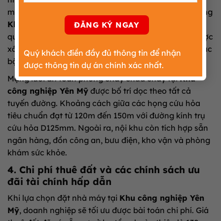
m3/ngày.đêm
.
Nguồn nước thải từ các nhà máy trong
Khu công nghiệp Yên Mỹ
đều phải xử lý đạt chuẩn
quy định
.
Hệ thống thoát nước mưa và nước thải được
xây dựng độc lập, ngăn ngừa tình trạng ngập úng cục
Quý khách điền đầy đủ thông tin để nhận
bộ
.
được thông tin dự án chính xác nhất.
Mạng lưới an toàn phòng cháy chữa cháy tại
Khu
công nghiệp Yên Mỹ
được bố trí dọc theo tất cả
tuyến đường
.
Khoảng cách giữa các họng cứu hỏa
tiêu chuẩn đạt từ 120m đến 150m với đường kính trụ
cứu hỏa D125mm
.
Ngoài ra, nội khu còn tích hợp sẵn
ngân hàng, đồn công an, bưu điện, kho vận và phòng
khám sức khỏe
.
4. Chi phí thuê đất và các chính sách ưu
đãi tài chính hấp dẫn
Khi lựa chọn đặt nhà máy tại
Khu công nghiệp Yên
Mỹ
, doanh nghiệp sẽ tối ưu được bài toán chi phí
.
Giá