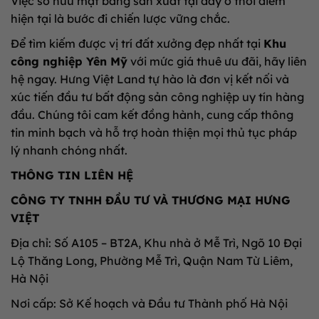
Việc sở hữu mặt bằng sản xuất tại đây ở thời điểm
hiện tại là bước đi chiến lược vững chắc
.
Để tìm kiếm được vị trí đất xưởng đẹp nhất tại
Khu
công nghiệp Yên Mỹ
với mức giá thuê ưu đãi, hãy liên
hệ ngay
.
Hưng Việt Land tự hào là đơn vị kết nối và
xúc tiến đầu tư bất động sản công nghiệp uy tín hàng
đầu
.
Chúng tôi cam kết đồng hành, cung cấp thông
tin minh bạch và hỗ trợ hoàn thiện mọi thủ tục pháp
lý nhanh chóng nhất
.
THÔNG TIN LIÊN HỆ
CÔNG TY TNHH ĐẦU TƯ VÀ THƯƠNG MẠI HƯNG
VIỆT
Địa chỉ: Số A105 – BT2A, Khu nhà ở Mễ Trì, Ngõ 10 Đại
Lộ Thăng Long, Phường Mễ Trì, Quận Nam Từ Liêm,
Hà Nội
Nơi cấp: Sở Kế hoạch và Đầu tư Thành phố Hà Nội