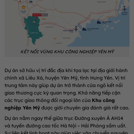
KẾT NỐI VÙNG KHU CÔNG NGHIỆP YÊN MỸ
Dự án sở hữu vị trí đắc địa khi tọa lạc tại địa giới hành
chính xã Liêu Xá, huyện Yên Mỹ, tỉnh Hưng Yên
.
Vị trí
trung tâm này giúp dự án trở thành cửa ngõ kết nối
giao thương cực kỳ quan trọng
.
Khả năng tiếp cận
các trục giao thông đối ngoại lớn của
Khu công
nghiệp Yên Mỹ
được giới chuyên gia đánh giá rất cao
.
Dự án nằm ngay thế giữa trục Đường xuyên Á AH14
và tuyến đường cao tốc Hà Nội – Hải Phòng sầm uất
.
Sự liên kết linh hoạt này giúp việc vận chuyển nguyên