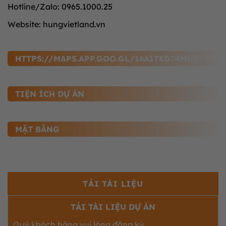
Hotline/Zalo: 0965.1000.25
Website: hungvietland.vn
HTTPS://MAPS.APP.GOO.GL/16A1TED7RMUY3VHR7
TIỆN ÍCH DỰ ÁN
MẶT BẰNG
TẢI TÀI LIỆU
TẢI TÀI LIỆU DỰ ÁN
Quý khách hàng vui lòng đăng ký