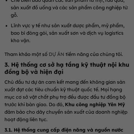
Chế biến bảo quản các sản phẩm từ thịt, rau quả,
sản xuất đồ uống và các sản phẩm công nghiệp từ
gỗ
.
Lĩnh vực y tế như sản xuất dược phẩm, mỹ phẩm,
bao bì đóng gói, sản xuất sơn và dịch vụ logistics
kho vận
.
Tham khảo một số
DỰ ÁN
tiềm năng của chúng tôi.
3. Hệ thống cơ sở hạ tầng kỹ thuật nội khu
đồng bộ và hiện đại
Chủ đầu tư dự án cam kết mang đến không gian sản
xuất đạt các tiêu chuẩn kỹ thuật quốc tế
.
Mọi hạng
mục cơ sở vật chất phụ trợ đều được đầu tư đồng bộ
trước khi bàn giao
.
Do đó,
Khu công nghiệp Yên Mỹ
đảm bảo cho dây chuyền sản xuất của doanh nghiệp
hoạt động liên tục
.
3.1. Hệ thống cung cấp điện năng và nguồn nước