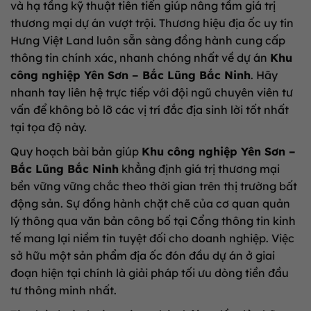
và hạ tầng kỹ thuật tiên tiến giúp nâng tầm giá trị
thương mại dự án vượt trội. Thương hiệu địa ốc uy tín
Hưng Việt Land luôn sẵn sàng đồng hành cung cấp
thông tin chính xác, nhanh chóng nhất về dự án
Khu
công nghiệp Yên Sơn – Bắc Lũng Bắc Ninh
. Hãy
nhanh tay liên hệ trực tiếp với đội ngũ chuyên viên tư
vấn để không bỏ lỡ các vị trí đắc địa sinh lời tốt nhất
tại tọa độ này.
Quy hoạch bài bản giúp
Khu công nghiệp Yên Sơn –
Bắc Lũng Bắc Ninh
khẳng định giá trị thương mại
bền vững vững chắc theo thời gian trên thị trường bất
động sản. Sự đồng hành chặt chẽ của cơ quan quản
lý thông qua văn bản công bố tại Cổng thông tin kinh
tế mang lại niềm tin tuyệt đối cho doanh nghiệp. Việc
sở hữu một sản phẩm địa ốc đón đầu dự án ở giai
đoạn hiện tại chính là giải pháp tối ưu dòng tiền đầu
tư thông minh nhất.