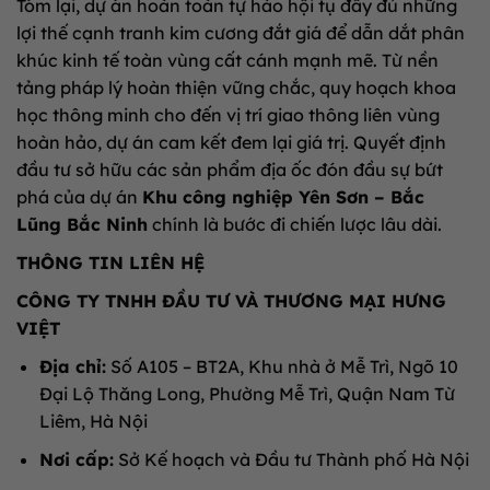
Tóm lại, dự án hoàn toàn tự hào hội tụ đầy đủ những
lợi thế cạnh tranh kim cương đắt giá để dẫn dắt phân
khúc kinh tế toàn vùng cất cánh mạnh mẽ. Từ nền
tảng pháp lý hoàn thiện vững chắc, quy hoạch khoa
học thông minh cho đến vị trí giao thông liên vùng
hoàn hảo, dự án cam kết đem lại giá trị. Quyết định
đầu tư sở hữu các sản phẩm địa ốc đón đầu sự bứt
phá của dự án
Khu công nghiệp Yên Sơn – Bắc
Lũng Bắc Ninh
chính là bước đi chiến lược lâu dài.
THÔNG TIN LIÊN HỆ
CÔNG TY TNHH ĐẦU TƯ VÀ THƯƠNG MẠI HƯNG
VIỆT
Địa chỉ:
Số A105 – BT2A, Khu nhà ở Mễ Trì, Ngõ 10
Đại Lộ Thăng Long, Phường Mễ Trì, Quận Nam Từ
Liêm, Hà Nội
Nơi cấp:
Sở Kế hoạch và Đầu tư Thành phố Hà Nội