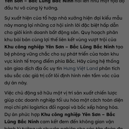
Yên Sơn – Bắc Lũng Bắc Ninh
nổi lên như một tọa độ
đầu tư vô cùng lý tưởng.
Sự xuất hiện của tổ hợp nhà xưởng hiện đại kiểu mẫu
này mang lại những cơ hội sinh lời đặc biệt hấp dẫn
cho giới kinh doanh bất động sản. Quy hoạch phân
khu bài bản cùng lợi thế liên kết vùng vượt trội của
Khu công nghiệp Yên Sơn – Bắc Lũng Bắc Ninh
tạo
bệ phóng vững chắc cho sự phát triển của toàn khu
vực kinh tế trọng điểm phía Bắc. Hãy cùng hệ thống
sàn giao dịch địa ốc uy tín
Hưng Việt Land
phân tích
sâu sắc các giá trị cốt lõi định hình nên tầm vóc của
dự án này.
Việc chủ động sở hữu một vị trí sản xuất chiến lược
giúp các doanh nghiệp tối ưu hóa một cách toàn diện
mọi chi phí logistics đối ngoại và bốc xếp hàng hóa.
Dự án phức hợp
Khu công nghiệp Yên Sơn – Bắc
Lũng Bắc Ninh
cam kết đem đến không gian vận
hành lý tưởng và chuyên nghiệp cho các tập đoàn đa