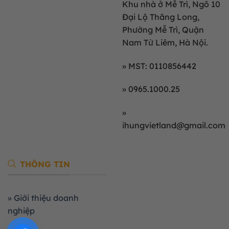
Khu nhà ở Mễ Trì, Ngõ 10
Đại Lộ Thăng Long,
Phường Mễ Trì, Quận
Nam Từ Liêm, Hà Nội.
» MST: 0110856442
» 0965.1000.25
»
ihungvietland@gmail.com
THÔNG TIN
» Giới thiệu doanh
nghiệp