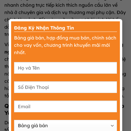
nhanh chóng trực tiếp kích thích nguồn cầu lớn về
nhà ở chuyên gia và dịch vụ thương mại phụ cận. Đây
chính là mảnh đất màu mỡ mở ra cơ hội sinh lời hấp
×
dẫn cho các nhà đầu tư cá nhân biết nhạy bén đi
Đăng Ký Nhận Thông Tin
trước đón đầu.
Bảng giá bán, hợp đồng mua bán, chính sách
Việc gia tăng mật độ dân số cơ học quanh
Khu công
cho vay vốn, chương trình khuyến mãi mới
nghiệp Yên Sơn – Bắc Lũng Bắc Ninh
tạo động lực
nhất.
cho các ngành dịch vụ phụ trợ cất cánh phát triển. Hệ
thống tiện ích xã hội hình thành quanh dự án giúp
nâng cao đời sống vật chất và tinh thần cho lực lượng
công nhân làm việc tại đây. Quyết định lựa chọn sở
hữu các sản phẩm bất động sản đón đầu làn sóng hạ
tầng này cam kết mang lại hiệu quả tích sản an toàn.
Quy hoạch chi tiết dự án Khu công nghiệp
Yên Sơn – Bắc Lũng Bắc Ninh
Dự án quy mô lớn này được triển khai xây dựng trên
tổng diện tích quỹ đất rộng lớn lên tới 140ha mặt