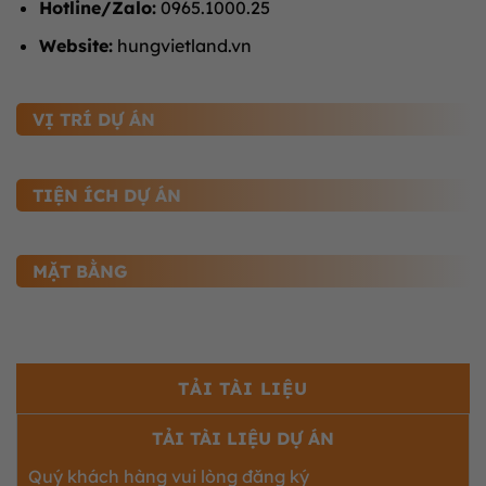
Hotline/Zalo:
0965.1000.25
Website:
hungvietland.vn
VỊ TRÍ DỰ ÁN
TIỆN ÍCH DỰ ÁN
MẶT BẰNG
TẢI TÀI LIỆU
TẢI TÀI LIỆU DỰ ÁN
Quý khách hàng vui lòng đăng ký