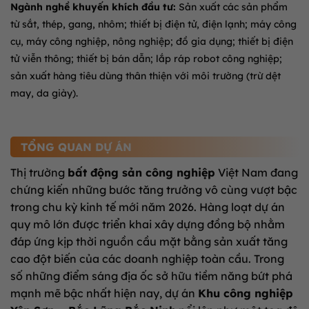
Ngành nghề khuyến khích đầu tư:
Sản xuất các sản phẩm
từ sắt, thép, gang, nhôm; thiết bị điện tử, điện lạnh; máy công
cụ, máy công nghiệp, nông nghiệp; đồ gia dụng; thiết bị điện
tử viễn thông; thiết bị bán dẫn; lắp ráp robot công nghiệp;
sản xuất hàng tiêu dùng thân thiện với môi trường (trừ dệt
may, da giày)
.
TỔNG QUAN DỰ ÁN
Thị trường
bất động sản công nghiệp
Việt Nam đang
chứng kiến những bước tăng trưởng vô cùng vượt bậc
trong chu kỳ kinh tế mới năm 2026. Hàng loạt dự án
quy mô lớn được triển khai xây dựng đồng bộ nhằm
đáp ứng kịp thời nguồn cầu mặt bằng sản xuất tăng
cao đột biến của các doanh nghiệp toàn cầu. Trong
số những điểm sáng địa ốc sở hữu tiềm năng bứt phá
mạnh mẽ bậc nhất hiện nay, dự án
Khu công nghiệp