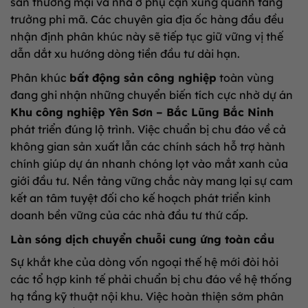
sản thương mại và nhà ở phụ cận xung quanh tăng
trưởng phi mã. Các chuyên gia địa ốc hàng đầu đều
nhận định phân khúc này sẽ tiếp tục giữ vững vị thế
dẫn dắt xu hướng dòng tiền đầu tư dài hạn.
Phân khúc
bất động sản công nghiệp
toàn vùng
đang ghi nhận những chuyển biến tích cực nhờ dự án
Khu công nghiệp Yên Sơn – Bắc Lũng Bắc Ninh
phát triển đúng lộ trình. Việc chuẩn bị chu đáo về cả
không gian sản xuất lẫn các chính sách hỗ trợ hành
chính giúp dự án nhanh chóng lọt vào mắt xanh của
giới đầu tư. Nền tảng vững chắc này mang lại sự cam
kết an tâm tuyệt đối cho kế hoạch phát triển kinh
doanh bền vững của các nhà đầu tư thứ cấp.
Làn sóng dịch chuyển chuỗi cung ứng toàn cầu
Sự khắt khe của dòng vốn ngoại thế hệ mới đòi hỏi
các tổ hợp kinh tế phải chuẩn bị chu đáo về hệ thống
hạ tầng kỹ thuật nội khu. Việc hoàn thiện sớm phân