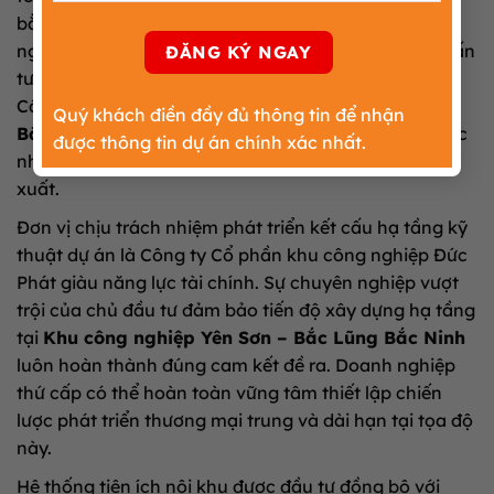
bằng sạch đồng bộ hiện đại. Tổ hợp sở hữu tổng
nguồn vốn đầu tư đăng ký đạt mức con số vô cùng ấn
tượng là 1.913,912 tỷ đồng từ các nhà phát triển lớn.
Cấu trúc chức năng tại
Khu công nghiệp Yên Sơn –
Quý khách điền đầy đủ thông tin để nhận
Bắc Lũng Bắc Ninh
được phân bổ vô cùng khoa học
được thông tin dự án chính xác nhất.
nhằm phục vụ đa dạng các nhóm ngành nghề sản
xuất.
Đơn vị chịu trách nhiệm phát triển kết cấu hạ tầng kỹ
thuật dự án là Công ty Cổ phần khu công nghiệp Đức
Phát giàu năng lực tài chính. Sự chuyên nghiệp vượt
trội của chủ đầu tư đảm bảo tiến độ xây dựng hạ tầng
tại
Khu công nghiệp Yên Sơn – Bắc Lũng Bắc Ninh
luôn hoàn thành đúng cam kết đề ra. Doanh nghiệp
thứ cấp có thể hoàn toàn vững tâm thiết lập chiến
lược phát triển thương mại trung và dài hạn tại tọa độ
này.
Hệ thống tiện ích nội khu được đầu tư đồng bộ với