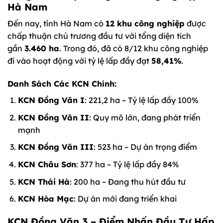
Hà Nam
Đến nay, tỉnh Hà Nam có
12 khu công nghiệp
được
chấp thuận chủ trương đầu tư với tổng diện tích
gần
3.460 ha
. Trong đó, đã có 8/12 khu công nghiệp
đi vào hoạt động với tỷ lệ lấp đầy đạt
58,41%
.
Danh Sách Các KCN Chính:
KCN Đồng Văn I
: 221,2 ha – Tỷ lệ lấp đầy 100%
KCN Đồng Văn II
: Quy mô lớn, đang phát triển
mạnh
KCN Đồng Văn III
: 523 ha – Dự án trọng điểm
KCN Châu Sơn
: 377 ha – Tỷ lệ lấp đầy 84%
KCN Thái Hà
: 200 ha – Đang thu hút đầu tư
KCN Hòa Mạc
: Dự án mới đang triển khai
KCN Đồng Văn 3 – Điểm Nhấn Đầu Tư Hấp