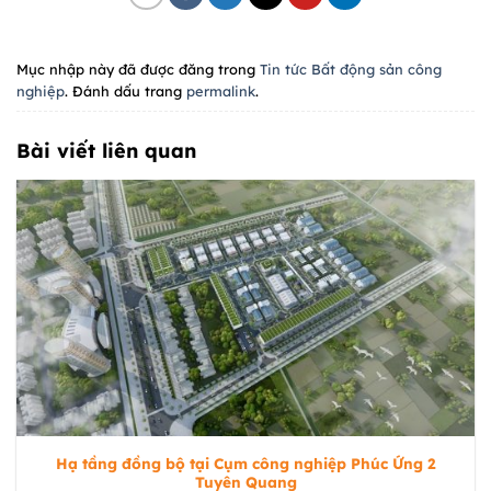
Mục nhập này đã được đăng trong
Tin tức Bất động sản công
nghiệp
. Đánh dấu trang
permalink
.
Bài viết liên quan
Hạ tầng đồng bộ tại Cụm công nghiệp Phúc Ứng 2
Tuyên Quang