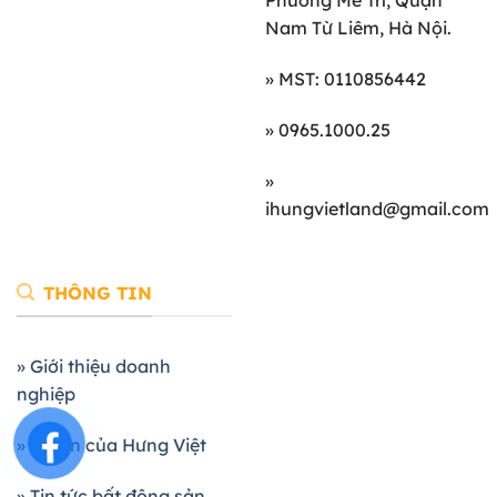
Phường Mễ Trì, Quận
Nam Từ Liêm, Hà Nội.
» MST: 0110856442
» 0965.1000.25
»
ihungvietland@gmail.com
THÔNG TIN
» Giới thiệu doanh
nghiệp
» Dự án của Hưng Việt
» Tin tức bất động sản