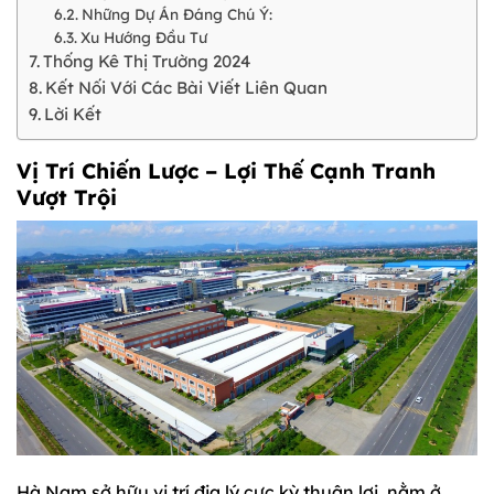
Những Dự Án Đáng Chú Ý:
Xu Hướng Đầu Tư
Thống Kê Thị Trường 2024
Kết Nối Với Các Bài Viết Liên Quan
Lời Kết
Vị Trí Chiến Lược – Lợi Thế Cạnh Tranh
Vượt Trội
Hà Nam sở hữu vị trí địa lý cực kỳ thuận lợi, nằm ở