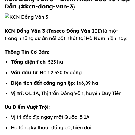
Dẫn {#kcn-dong-van-3}
KCN Đồng Văn 3 (Taseco Đồng Văn III)
là một
trong những dự án nổi bật nhất tại Hà Nam hiện nay:
Thông Tin Cơ Bản:
Tổng diện tích
: 523 ha
Vốn đầu tư
: Hơn 2.320 tỷ đồng
Diện tích đất công nghiệp
: 166,89 ha
Vị trí
: QL 1A, Thị trấn Đồng Văn, huyện Duy Tiên
Ưu Điểm Vượt Trội:
Vị trí đắc địa ngay mặt Quốc lộ 1A
Hạ tầng kỹ thuật đồng bộ, hiện đại